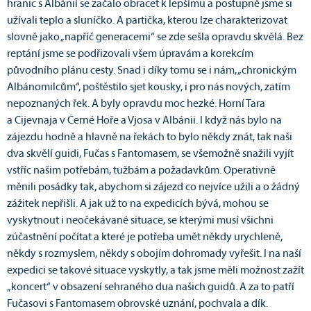
hranic s Albánií se začalo obracet k lepšímu a postupně jsme si
užívali teplo a sluníčko. A partička, kterou lze charakterizovat
slovně jako „napříč generacemi“ se zde sešla opravdu skvělá. Bez
reptání jsme se podřizovali všem úpravám a korekcím
původního plánu cesty. Snad i díky tomu se i nám, „chronickým
Albánomilcům“, poštěstilo sjet kousky, i pro nás nových, zatím
nepoznaných řek. A byly opravdu moc hezké. Horní Tara
a Cijevnaja v Černé Hoře a Vjosa v Albánii. I když nás bylo na
zájezdu hodně a hlavně na řekách to bylo někdy znát, tak naši
dva skvělí guidi, Fučas s Fantomasem, se všemožně snažili vyjít
vstříc našim potřebám, tužbám a požadavkům. Operativně
měnili posádky tak, abychom si zájezd co nejvíce užili a o žádný
zážitek nepřišli. A jak už to na expedicích bývá, mohou se
vyskytnout i neočekávané situace, se kterými musí všichni
zúčastnění počítat a které je potřeba umět někdy urychleně,
někdy s rozmyslem, někdy s obojím dohromady vyřešit. I na naší
expedici se takové situace vyskytly, a tak jsme měli možnost zažít
„koncert“ v obsazení sehraného dua našich guidů. A za to patří
Fučasovi s Fantomasem obrovské uznání, pochvala a dík.