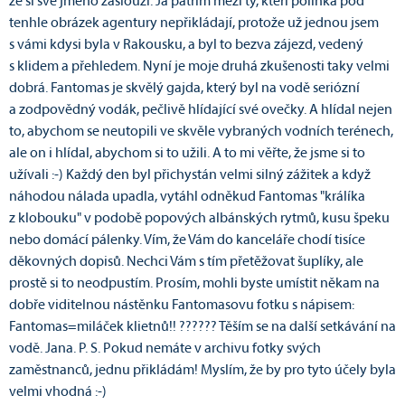
že si své jméno zaslouží. Já patřím mezi ty, kteří polínka pod
tenhle obrázek agentury nepřikládají, protože už jednou jsem
s vámi kdysi byla v Rakousku, a byl to bezva zájezd, vedený
s klidem a přehledem. Nyní je moje druhá zkušenosti taky velmi
dobrá. Fantomas je skvělý gajda, který byl na vodě seriózní
a zodpovědný vodák, pečlivě hlídající své ovečky. A hlídal nejen
to, abychom se neutopili ve skvěle vybraných vodních terénech,
ale on i hlídal, abychom si to užili. A to mi věřte, že jsme si to
užívali :-) Každý den byl přichystán velmi silný zážitek a když
náhodou nálada upadla, vytáhl odněkud Fantomas "králíka
z klobouku" v podobě popových albánských rytmů, kusu špeku
nebo domácí pálenky. Vím, že Vám do kanceláře chodí tisíce
děkovných dopisů. Nechci Vám s tím přetěžovat šuplíky, ale
prostě si to neodpustím. Prosím, mohli byste umístit někam na
dobře viditelnou nástěnku Fantomasovu fotku s nápisem:
Fantomas=miláček klietnů!! ?????? Těším se na další setkávání na
vodě. Jana. P. S. Pokud nemáte v archivu fotky svých
zaměstnanců, jednu přikládám! Myslím, že by pro tyto účely byla
velmi vhodná :-)