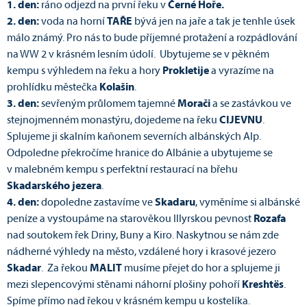
1. den:
ráno odjezd na první řeku v
Černé Hoře.
2. den:
voda na horní
TAŘE
bývá jen na jaře a tak je tenhle úsek
málo známý. Pro nás to bude příjemné protažení a rozpádlování
na WW 2 v krásném lesním údolí. Ubytujeme se v pěkném
kempu s výhledem na řeku a hory
Prokletije
a vyrazíme na
prohlídku městečka
Kolašin
.
3.
den:
sevřeným průlomem tajemné
Morači
a se zastávkou ve
stejnojmenném monastýru, dojedeme na řeku
CIJEVNU
.
Splujeme ji skalním kaňonem severních albánských Alp.
Odpoledne překročíme hranice do Albánie a ubytujeme se
v malebném kempu s perfektní restaurací na břehu
Skadarského jezera
.
4. den:
dopoledne zastavíme ve
Skadaru
, vyměníme si albánské
peníze a vystoupáme na starověkou Illyrskou pevnost
Rozafa
nad soutokem řek Driny, Buny a Kiro. Naskytnou se nám zde
nádherné výhledy na město, vzdálené hory i krasové jezero
Skadar
. Za řekou
MALIT
musíme přejet do hor a splujeme ji
mezi slepencovými stěnami náhorní plošiny pohoří
Kreshtës
.
Spíme přímo nad řekou v krásném kempu u kostelíka.