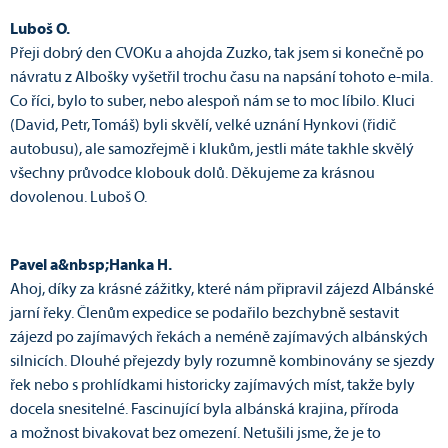
Luboš O.
Přeji dobrý den CVOKu a ahojda Zuzko, tak jsem si konečně po
návratu z Albošky vyšetřil trochu času na napsání tohoto e-mila.
Co říci, bylo to suber, nebo alespoň nám se to moc líbilo. Kluci
(David, Petr, Tomáš) byli skvělí, velké uznání Hynkovi (řidič
autobusu), ale samozřejmě i klukům, jestli máte takhle skvělý
všechny průvodce klobouk dolů. Děkujeme za krásnou
dovolenou. Luboš O.
Pavel a&nbsp;Hanka H.
Ahoj, díky za krásné zážitky, které nám připravil zájezd Albánské
jarní řeky. Členům expedice se podařilo bezchybně sestavit
zájezd po zajímavých řekách a neméně zajímavých albánských
silnicích. Dlouhé přejezdy byly rozumně kombinovány se sjezdy
řek nebo s prohlídkami historicky zajímavých míst, takže byly
docela snesitelné. Fascinující byla albánská krajina, příroda
a možnost bivakovat bez omezení. Netušili jsme, že je to