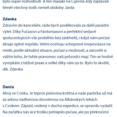
bylo super rozhodnutí. A ten masakr na Cijevně, kdy zaplavali
téměř všechny lodě, neměl obdoby. Jarda
Zdenka
Zdravím do kanceláře, ráda bych poděkovala za další parádní
výlet. Díky Fučasovi a Fantomasovi a perfektní sestavě
spolucestujících vše proběhlo bez zádrhelů, i když nám počasí
zkraje úplně nepřálo. Velmi oceňuju schopnost imrpovizace na
místě, podle aktuální situace, počasí a možností, a zárověň si
vážím toho, že tuhle pravomoc vaši průvodci mají. Tím se hodně
vymykáte z běžné praxe a velké díky vám za to. Bylo to skvělé,
dík. Zdenka
Danča
Ahoj ve Cvoku. Je teprve polovina května a naše partička už má
za sebou nádhernou dovolenou na Albánských řekách
s Cvokem. Zájezd, vedený v duchu expedice, se opravdu vydařil.
Na začátku nás sice trošku potrápilo počasí, ale po překročení