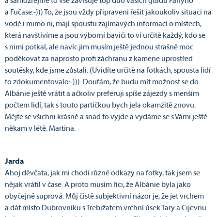
a samozřejmě to vše završuje top duo vašich guidů Fanyho
a Fučase:-))) To, že jsou vždy připraveni řešit jakoukoliv situaci na
vodě i mimo ni, mají spoustu zajímavých informací o místech,
která navštívíme a jsou výborní baviči to ví určitě každý, kdo se
s nimi potkal, ale navíc jim musím ještě jednou strašně moc
poděkovat za naprosto profi záchranu z kamene uprostřed
soutěsky, kde jsme zůstali. (Uvidíte určitě na fotkách, spousta lidí
to zdokumentovalo:-))). Doufám, že budu mít možnost se do
Albánie ještě vrátit a ačkoliv preferuji spíše zájezdy s menším
počtem lidí, tak s touto partičkou bych jela okamžitě znovu.
Mějte se všichni krásně a snad to vyjde a vydáme se s Vámi ještě
někam v létě. Martina.
Jarda
Ahoj děvčata, jak mi chodí různé odkazy na fotky, tak jsem se
nějak vrátil v čase. A proto musím říci, že Albánie byla jako
obyčejně suprová. Můj čistě subjektivní názor je, že jet vrchem
a dát místo Dubrovníku s Trebižatem vrchní úsek Tary a Cijevnu