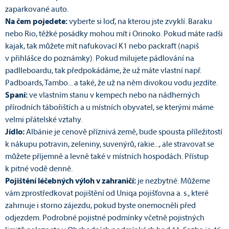
zaparkované auto.
Na čem pojedete:
vyberte si loď, na kterou jste zvyklí. Baraku
nebo Rio, těžké posádky mohou mít i Orinoko. Pokud máte radši
kajak, tak můžete mít nafukovací K1 nebo packraft (napiš
v přihlášce do poznámky). Pokud milujete pádlování na
padlleboardu, tak předpokádáme, že už máte vlastní např.
Padboards, Tambo... a také, že už na něm divokou vodu jezdíte.
Spaní:
ve vlastním stanu v kempech nebo na nádherných
přírodních tábořištích a u místních obyvatel, se kterými máme
velmi přátelské vztahy.
Jídlo:
Albánie je cenově příznivá země, bude spousta příležitostí
k nákupu potravin, zeleniny, suvenýrů, rakie..., ale stravovat se
můžete příjemně a levně také v místních hospodách. Přístup
k pitné vodě denně.
Pojištění léčebných výloh v zahraničí:
je nezbytné. Můžeme
vám zprostředkovat pojištění od Uniqa pojišťovna a. s., které
zahrnuje i storno zájezdu, pokud byste onemocněli před
odjezdem. Podrobné pojistné podmínky včetně pojistných