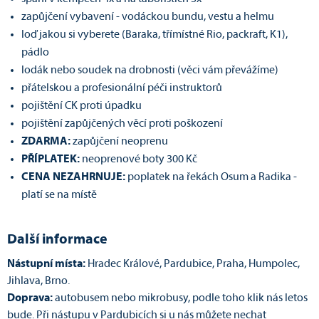
zapůjčení vybavení - vodáckou bundu, vestu a helmu
loď jakou si vyberete (Baraka, třímístné Rio, packraft, K1),
pádlo
lodák nebo soudek na drobnosti (věci vám převážíme)
přátelskou a profesionální péči instruktorů
pojištění CK proti úpadku
pojištění zapůjčených věcí proti poškození
ZDARMA:
zapůjčení neoprenu
PŘÍPLATEK:
neoprenové boty 300 Kč
CENA NEZAHRNUJE:
poplatek na řekách Osum a Radika -
platí se na místě
Další informace
Nástupní místa:
Hradec Králové, Pardubice, Praha, Humpolec,
Jihlava, Brno.
Doprava:
autobusem nebo mikrobusy, podle toho klik nás letos
bude. Při nástupu v Pardubicích si u nás můžete nechat