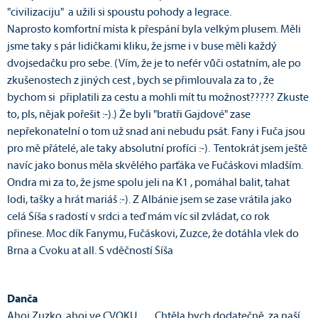
"civilizaciju" a užili si spoustu pohody a legrace.
Naprosto komfortní místa k přespání byla velkým plusem. Měli
jsme taky s pár lidičkami kliku, že jsme i v buse měli každý
dvojsedačku pro sebe. (Vím, že je to nefér vůči ostatním, ale po
zkušenostech z jiných cest , bych se přimlouvala za to , že
bychom si připlatili za cestu a mohli mít tu možnost????? Zkuste
to, pls, nějak pořešit :-).) Že byli "bratři Gajdové" zase
nepřekonatelní o tom už snad ani nebudu psát. Fany i Fuča jsou
pro mě přátelé, ale taky absolutní profíci :-). Tentokrát jsem ještě
navíc jako bonus měla skvělého parťáka ve Fučáskovi mladším.
Ondra mi za to, že jsme spolu jeli na K1 , pomáhal balit, tahat
lodi, tašky a hrát mariáš :-). Z Albánie jsem se zase vrátila jako
celá Šíša s radostí v srdci a teď mám víc sil zvládat, co rok
přinese. Moc dík Fanymu, Fučáskovi, Zuzce, že dotáhla vlek do
Brna a Cvoku at all. S vděčností Šíša
Danča
Ahoj Zuzko, ahoj ve CVOKU…. Chtěla bych dodatečně, za naší