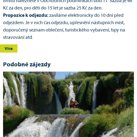
limitů naleznete v Obchodních podmínkách bod 11. Sazba je 46
Kč za den, pro děti do 15 let je sazba 25 Kč za den.
Propozice k odjezdu:
zasíláme elektronicky do 10 dní před
odjezdem. Je v nich čas odjezdu, upřesnění nástupních míst,
doporučený seznam oblečení, turistického vybavení, tipy na
stravování atd.
Více
Podobné zájezdy