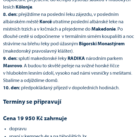
Odpoledne přejedeme do kempu s pstruží sádkou v hlubokých
lesích
Kölonje
.
8. den:
přejíždíme na poslední řeku zájezdu, v posledním
albánském městě
Korcë
utratíme poslední albánské leke na
místních trzích a v krčmách a přejedeme do
Makedonie
. Po
dlouhé cestě si odpočineme v termálním sirném koupališti a noc
strávíme na břehu řeky pod úžasným
Bigorski Monastýrem
(makedonský pravoslavný klášter).
9. den:
splutí makedonské řeky
RADIKA
národním parkem
Mavrovo
. A budou to skvělé peřeje na svižné horské říčce
v hlubokém lesním údolí, vysoko nad námi vesničky s mešitami.
Sbalíme a odjíždíme domů.
10. den:
předpokládaný příjezd v dopoledních hodinách.
Termíny se připravují
Cena 19 950 Kč zahrnuje
dopravu
spaní v kempech 4x a na tábořištích 3x