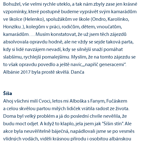
Bohužel, vše velmi rychle uteklo, a tak nám zbyly zase jen krásné
vzpomínky, které postupně budeme vyprávět svým kamarádům
ve školce (Helenko), spolužákům ve škole (Ondro, Karolínko,
Honzíku..), kolegům v práci, rodičům, dětem, vnoučatům,
kamarádům…. Musím konstatovat, že už jsem těch zájezdů
absolvovala opravdu hodně, ale ne vždy se sejde taková parta,
kdy si lidé navzájem nevadí, kdy se silnější snaží pomáhat
slabšímu, rychlejší pomalejšímu. Myslím, že na tomto zájezdu se
to však opravdu povedlo a ještě navíc, „napříč generacemi“.
Albánie 2017 byla prostě skvělá. Danča
Šíša
Ahoj všichni milí Cvoci, letos mi Alboška s Fanym, Fučáskem
a celou skvělou partou milých lidiček vrátila radost ze života.
Doma byl velký problém a já do poslední chvíle nevěřila, že
budu moct odjet. A když to klaplo, jela jsem jak "Šíšin stín". Ale
akce byla neuvěřitelně báječná, napádlovali jsme se po vesměs
vlídných vodách, viděli krásnou přírodu i osobitou albánskou