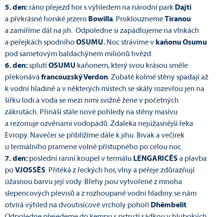
5. den:
ráno přejezd hor s výhledem na národní park
Dajti
a překrásné horské jezero
Bowilla
. Proklouzneme
Tiranou
a zamíříme dál na jih. Odpoledne si zapádlujeme na vlnkách
a peřejkách spodního
OSUMU.
Noc strávíme v
kaňonu Osumu
pod sametovým baldachýnem miliónů hvězd.
6. den:
splutí
OSUMU
kaňonem, který svou krásou směle
překonává
francouzský Verdon
. Zubaté kolmé stěny spadají až
k vodní hladině a v některých místech se skály rozevřou jen na
šířku lodi a voda se mezi nimi svižně žene v početných
zákrutách. Přináší stále nové pohledy na stěny masívu
a rezonuje ozvěnami vodopádů. Zdaleka nejúžasnější řeka
Evropy. Navečer se přiblížíme dále k jihu. Bivak a večírek
u termálního pramene volně přístupného po celou noc.
7. den:
poslední ranní koupel v termálu
LENGARICËS
a plavba
po
VJOSSËS
. Přitéká z řeckých hor, vlny a peřeje zdůrazňují
úžasnou barvu její vody. Břehy jsou vytvořené z mnoha
slepencových převisů a z rozhoupané vodní hladiny se nám
otvírá výhled na dvoutisícové vrcholy pohoří
Dhëmbelit
.