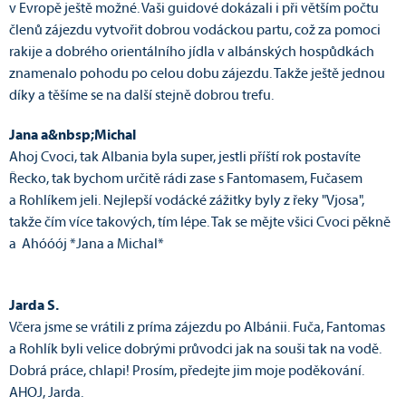
v Evropě ještě možné. Vaši guidové dokázali i při větším počtu
členů zájezdu vytvořit dobrou vodáckou partu, což za pomoci
rakije a dobrého orientálního jídla v albánských hospůdkách
znamenalo pohodu po celou dobu zájezdu. Takže ještě jednou
díky a těšíme se na další stejně dobrou trefu.
Jana a&nbsp;Michal
Ahoj Cvoci, tak Albania byla super, jestli příští rok postavíte
Řecko, tak bychom určitě rádi zase s Fantomasem, Fučasem
a Rohlíkem jeli. Nejlepší vodácké zážitky byly z řeky "Vjosa",
takže čím více takových, tím lépe. Tak se mějte všici Cvoci pěkně
a Ahóóój *Jana a Michal*
Jarda S.
Včera jsme se vrátili z príma zájezdu po Albánii. Fuča, Fantomas
a Rohlík byli velice dobrými průvodci jak na souši tak na vodě.
Dobrá práce, chlapi! Prosím, předejte jim moje poděkování.
AHOJ, Jarda.