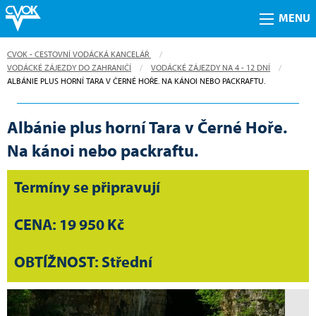
MENU
CVOK - CESTOVNÍ VODÁCKÁ KANCELÁŘ
VODÁCKÉ ZÁJEZDY DO ZAHRANIČÍ
VODÁCKÉ ZÁJEZDY NA 4 - 12 DNÍ
CURRENT:
ALBÁNIE PLUS HORNÍ TARA V ČERNÉ HOŘE. NA KÁNOI NEBO PACKRAFTU.
Albánie plus horní Tara v Černé Hoře.
Na kánoi nebo packraftu.
Termíny se připravují
CENA: 19 950 Kč
OBTÍŽNOST: Střední