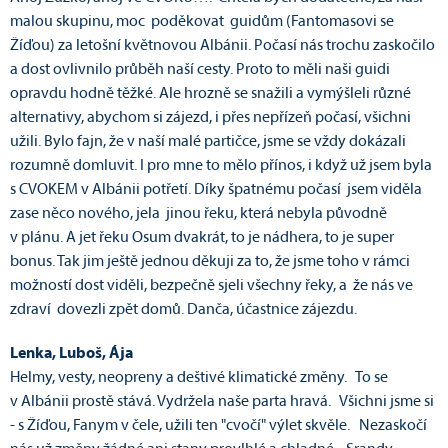
malou skupinu, moc poděkovat guidům (Fantomasovi se
Žíďou) za letošní květnovou Albánii. Počasí nás trochu zaskočilo
a dost ovlivnilo průběh naší cesty. Proto to měli naši guidi
opravdu hodně těžké. Ale hrozně se snažili a vymýšleli různé
alternativy, abychom si zájezd, i přes nepřízeň počasí, všichni
užili. Bylo fajn, že v naší malé partičce, jsme se vždy dokázali
rozumně domluvit. I pro mne to mělo přínos, i když už jsem byla
s CVOKEM v Albánii potřetí. Díky špatnému počasí jsem viděla
zase něco nového, jela jinou řeku, která nebyla původně
v plánu. A jet řeku Osum dvakrát, to je nádhera, to je super
bonus. Tak jim ještě jednou děkuji za to, že jsme toho v rámci
možností dost viděli, bezpečně sjeli všechny řeky, a že nás ve
zdraví dovezli zpět domů. Danča, účastnice zájezdu.
Lenka, Luboš, Ája
Helmy, vesty, neopreny a deštivé klimatické změny. To se
v Albánii prostě stává. Vydržela naše parta hravá. Všichni jsme si
- s Žíďou, Fanym v čele, užili ten "cvočí" výlet skvěle. Nezaskočí