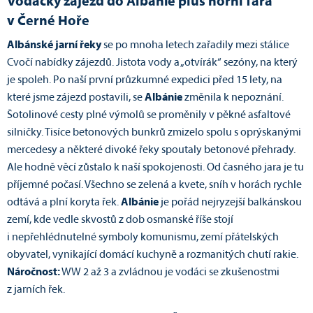
Vodácký zájezd do Albánie plus horní Tara
v Černé Hoře
Albánské jarní řeky
se po mnoha letech zařadily mezi stálice
Cvočí nabídky zájezdů. Jistota vody a „otvírák“ sezóny, na který
je spoleh. Po naší první průzkumné expedici před 15 lety, na
které jsme zájezd postavili, se
Albánie
změnila k nepoznání.
Šotolinové cesty plné výmolů se proměnily v pěkné asfaltové
silničky. Tisíce betonových bunkrů zmizelo spolu s oprýskanými
mercedesy a některé divoké řeky spoutaly betonové přehrady.
Ale hodně věcí zůstalo k naší spokojenosti. Od časného jara je tu
příjemné počasí. Všechno se zelená a kvete, sníh v horách rychle
odtává a plní koryta řek.
Albánie
je pořád nejryzejší balkánskou
zemí, kde vedle skvostů z dob osmanské říše stojí
i nepřehlédnutelné symboly komunismu, zemí přátelských
obyvatel, vynikající domácí kuchyně a rozmanitých chutí rakie.
Náročnost:
WW 2 až 3 a zvládnou je vodáci se zkušenostmi
z jarních řek.