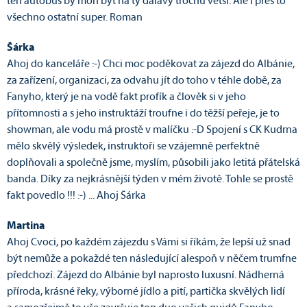
ten autobus by moh být na ty dálavy trochu větší. Ale i přes to
všechno ostatní super. Roman
Šárka
Ahoj do kanceláře :-) Chci moc poděkovat za zájezd do Albánie,
za zařízení, organizaci, za odvahu jít do toho v téhle době, za
Fanyho, který je na vodě fakt profík a člověk si v jeho
přítomnosti a s jeho instruktáží troufne i do těžší peřeje, je to
showman, ale vodu má prostě v malíčku :-D Spojení s CK Kudrna
mělo skvělý výsledek, instruktoři se vzájemně perfektně
doplňovali a společně jsme, myslím, působili jako letitá přátelská
banda. Díky za nejkrásnější týden v mém životě. Tohle se prostě
fakt povedlo !!! :-) ... Ahoj Šárka
Martina
Ahoj Cvoci, po každém zájezdu s Vámi si říkám, že lepší už snad
být nemůže a pokaždé ten následující alespoň v něčem trumfne
předchozí. Zájezd do Albánie byl naprosto luxusní. Nádherná
příroda, krásné řeky, výborné jídlo a pití, partička skvělých lidí