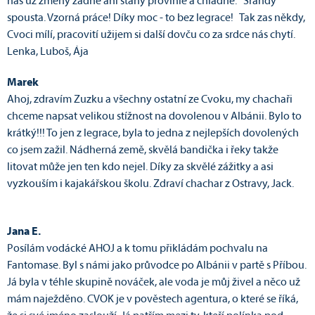
nás už změny žádné ani stany provlhlé a chladné. Srandy
spousta. Vzorná práce! Díky moc - to bez legrace! Tak zas někdy,
Cvoci mílí, pracovití užijem si další dovču co za srdce nás chytí.
Lenka, Luboš, Ája
Marek
Ahoj, zdravím Zuzku a všechny ostatní ze Cvoku, my chachaři
chceme napsat velikou stížnost na dovolenou v Albánii. Bylo to
krátký!!! To jen z legrace, byla to jedna z nejlepších dovolených
co jsem zažil. Nádherná země, skvělá bandička i řeky takže
litovat může jen ten kdo nejel. Díky za skvělé zážitky a asi
vyzkouším i kajakářskou školu. Zdraví chachar z Ostravy, Jack.
Jana E.
Posílám vodácké AHOJ a k tomu přikládám pochvalu na
Fantomase. Byl s námi jako průvodce po Albánii v partě s Příbou.
Já byla v téhle skupině nováček, ale voda je můj živel a něco už
mám naježděno. CVOK je v pověstech agentura, o které se říká,