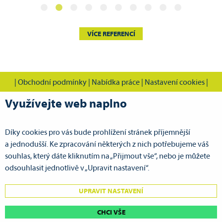
VÍCE REFERENCÍ
|
Obchodní podmínky
|
Nabídka práce
|
Nastavení cookies
|
Využívejte web naplno
Díky cookies pro vás bude prohlížení stránek příjemnější
CVOK s.r.o., Cestovní vodácká kancelář Pardubice
a jednodušší. Ke zpracování některých z nich potřebujeme váš
Doubravická 386
souhlas, který dáte kliknutím na „Přijmout vše“, nebo je můžete
533 53 Pardubice VII - Ohrazenice
odsouhlasit jednotlivě v „Upravit nastavení“.
GPS: N 50°3.67643', E 15°45.16650'
UPRAVIT NASTAVENÍ
tel.:
+420 725 743 514
mobil:
+420 725 596 817
| e-mail:
cvok@cvok.cz
CHCI VŠE
www.cvok.cz
| e-mail:
pujcovna@cvok.cz