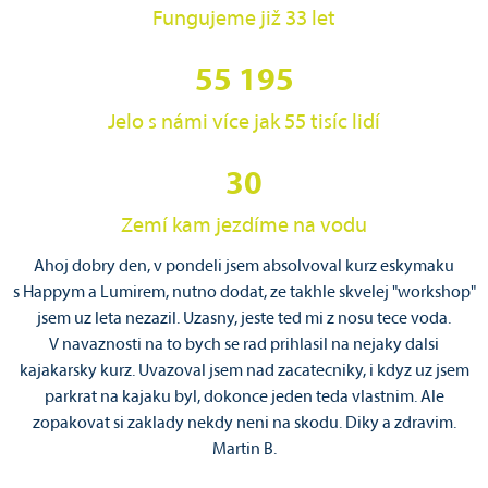
Fungujeme již 33 let
55 195
Jelo s námi více jak 55 tisíc lidí
30
Zemí kam jezdíme na vodu
i
Ahoj dobry den, v pondeli jsem absolvoval kurz eskymaku
D
s Happym a Lumirem, nutno dodat, ze takhle skvelej "workshop"
a
li
jsem uz leta nezazil. Uzasny, jeste ted mi z nosu tece voda.
z
m
V navaznosti na to bych se rad prihlasil na nejaky dalsi
v
kajakarsky kurz. Uvazoval jsem nad zacatecniky, i kdyz uz jsem
parkrat na kajaku byl, dokonce jeden teda vlastnim. Ale
zopakovat si zaklady nekdy neni na skodu. Diky a zdravim.
Martin B.