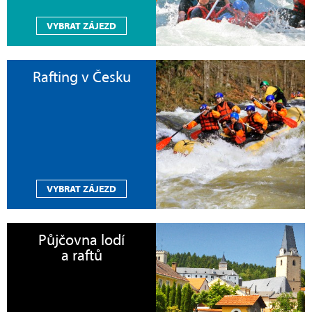
VYBRAT ZÁJEZD
Rafting v Česku
VYBRAT ZÁJEZD
Půjčovna lodí
a raftů