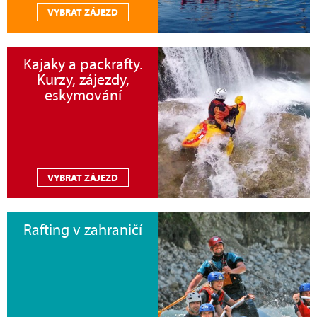
VYBRAT ZÁJEZD
Kajaky a packrafty.
Kurzy, zájezdy,
eskymování
VYBRAT ZÁJEZD
Rafting v zahraničí