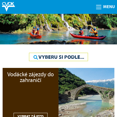
MENU
VYBERU SI PODLE...
Vodácké zájezdy do
zahraničí
VYBRAT ZÁJEZD