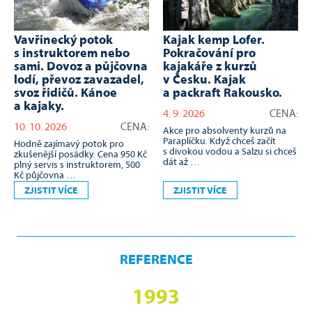
kemp Lofer.
Salza a Enns na kanoi,
Ostrov K
ování pro
canyoning - Rakousko.
seakayak
ře z kurzů
Doprava s námi nebo
moře, Ch
u. Kajak
vlastní.
24. 8. 2026
raft Rakousko.
11. 9. 2026
CENA:
Pokud se chy
6
CENA:
seakayakářsk
2 oblíbené řeky Rakouska:
Krk je správ
SALZA - skvělé peřeje
 absolventy kurzů na
a soutěsky. ENNS nezůstává
u. Když chceš začít
pozadu a dáme i canyoning …
 vodou a Salzu si chceš
T VÍCE
ZJISTIT VÍCE
ZJISTIT V
REFERENCE
1993