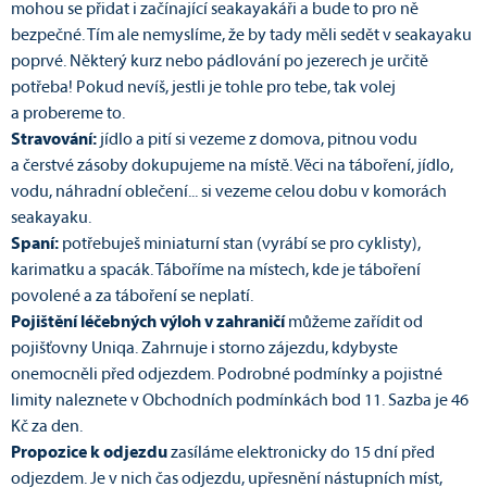
mohou se přidat i začínající seakayakáři a bude to pro ně
bezpečné. Tím ale nemyslíme, že by tady měli sedět v seakayaku
poprvé. Některý kurz nebo pádlování po jezerech je určitě
potřeba! Pokud nevíš, jestli je tohle pro tebe, tak volej
a probereme to.
Stravování:
jídlo a pití si vezeme z domova, pitnou vodu
a čerstvé zásoby dokupujeme na místě. Věci na táboření, jídlo,
vodu, náhradní oblečení... si vezeme celou dobu v komorách
seakayaku.
Spaní:
potřebuješ miniaturní stan (vyrábí se pro cyklisty),
karimatku a spacák. Táboříme na místech, kde je táboření
povolené a za táboření se neplatí.
Pojištění léčebných výloh v zahraničí
můžeme zařídit od
pojišťovny Uniqa. Zahrnuje i storno zájezdu, kdybyste
onemocněli před odjezdem. Podrobné podmínky a pojistné
limity naleznete v Obchodních podmínkách bod 11. Sazba je 46
Kč za den.
Propozice k odjezdu
zasíláme elektronicky do 15 dní před
odjezdem. Je v nich čas odjezdu, upřesnění nástupních míst,