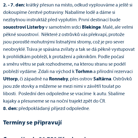
2. - 7. den:
krátký přesun na místo, odkud vyplouváme a ještě si
dokoupíme čerstvé potraviny. Nabalíme lodě a dáme si
nezbytnou instruktáž před vyplutím. První destinací bude
souostroví Listerby
v samotném srdci
Blekinge
. Malé, ale velmi
pěkné souostroví. Některé z ostrůvků vás překvapí, protože
jsou porostlé mohutnými listnatými stromy, což je pro sever
neobvyklé. Tráva je spásána zvířaty a tak se dá pěkně vystupovat
k prohlídkám pobřeží, k protažení a piknikům. Podle počasí
a směru větru se pak rozhodneme, na kterou stranu se podél
pobřeží vydáme. Zdali na východ k
Torhmn
a přírodní rezervaci
Uttorp
, či západně na
Ronneby
, přes ostrov
Saltärna
. Ostrůvků
jsou zde stovky a můžeme se mezi nimi v závětří toulat po
libosti. Poslední den odpoledne se vracíme k autu. Sbalíme
kajaky a přesuneme se na noční trajekt zpět do ČR.
8. den:
předpokládaný příjezd odpoledne.
Termíny se připravují