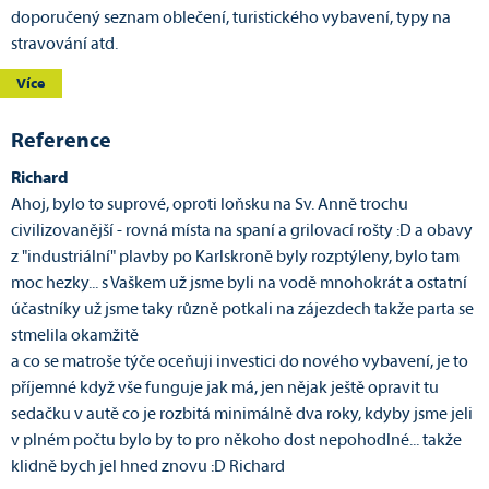
doporučený seznam oblečení, turistického vybavení, typy na
stravování atd.
Více
Reference
Richard
Ahoj, bylo to suprové, oproti loňsku na Sv. Anně trochu
civilizovanější - rovná místa na spaní a grilovací rošty :D a obavy
z "industriální" plavby po Karlskroně byly rozptýleny, bylo tam
moc hezky... s Vaškem už jsme byli na vodě mnohokrát a ostatní
účastníky už jsme taky různě potkali na zájezdech takže parta se
stmelila okamžitě
a co se matroše týče oceňuji investici do nového vybavení, je to
příjemné když vše funguje jak má, jen nějak ještě opravit tu
sedačku v autě co je rozbitá minimálně dva roky, kdyby jsme jeli
v plném počtu bylo by to pro někoho dost nepohodlné... takže
klidně bych jel hned znovu :D Richard