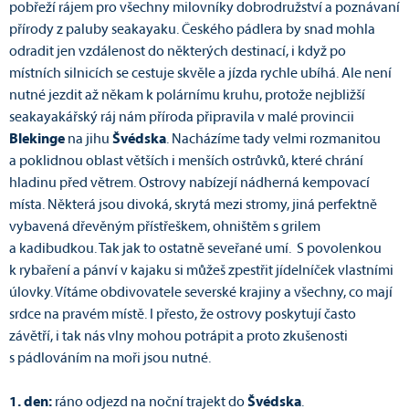
pobřeží rájem pro všechny milovníky dobrodružství a poznávaní
přírody z paluby seakayaku. Českého pádlera by snad mohla
odradit jen vzdálenost do některých destinací, i když po
místních silnicích se cestuje skvěle a jízda rychle ubíhá. Ale není
nutné jezdit až někam k polárnímu kruhu, protože nejbližší
seakayakářský ráj nám příroda připravila v malé provincii
Blekinge
na jihu
Švédska
. Nacházíme tady velmi rozmanitou
a poklidnou oblast větších i menších ostrůvků, které chrání
hladinu před větrem. Ostrovy nabízejí nádherná kempovací
místa. Některá jsou divoká, skrytá mezi stromy, jiná perfektně
vybavená dřevěným přístřeškem, ohništěm s grilem
a kadibudkou. Tak jak to ostatně seveřané umí. S povolenkou
k rybaření a pánví v kajaku si můžeš zpestřit jídelníček vlastními
úlovky. Vítáme obdivovatele severské krajiny a všechny, co mají
srdce na pravém místě. I přesto, že ostrovy poskytují často
závětří, i tak nás vlny mohou potrápit a proto zkušenosti
s pádlováním na moři jsou nutné.
1. den:
ráno odjezd na noční trajekt do
Švédska
.