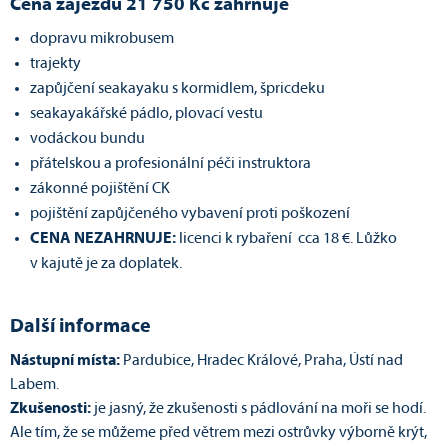
Cena zájezdu 21 750 Kč zahrnuje
dopravu mikrobusem
trajekty
zapůjčení seakayaku s kormidlem, špricdeku
seakayakářské pádlo, plovací vestu
vodáckou bundu
přátelskou a profesionální péči instruktora
zákonné pojištění CK
pojištění zapůjčeného vybavení proti poškození
CENA NEZAHRNUJE:
licenci k rybaření cca 18 €. Lůžko
v kajutě je za doplatek.
Další informace
Nástupní místa:
Pardubice, Hradec Králové, Praha, Ústí nad
Labem.
Zkušenosti:
je jasný, že zkušenosti s pádlování na moři se hodí.
Ale tím, že se můžeme před větrem mezi ostrůvky výborně krýt,