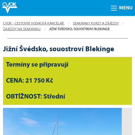
MENU
CVOK - CESTOVNÍ VODÁCKÁ KANCELÁŘ
SEAKAYAKY KURZY A ZÁJEZDY
ZÁJEZDY NA SEAKAYAKU
CURRENT:
JIŽNÍ ŠVÉDSKO, SOUOSTROVÍ BLEKINGE
Jižní Švédsko, souostroví Blekinge
Termíny se připravují
CENA: 21 750 Kč
OBTÍŽNOST: Střední