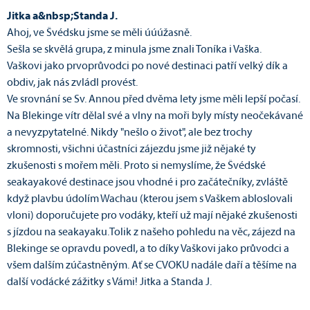
Jitka a&nbsp;Standa J.
Ahoj, ve Švédsku jsme se měli úúúžasně.
Sešla se skvělá grupa, z minula jsme znali Toníka i Vaška.
Vaškovi jako prvoprůvodci po nové destinaci patří velký dík a
obdiv, jak nás zvládl provést.
Ve srovnání se Sv. Annou před dvěma lety jsme měli lepší počasí.
Na Blekinge vítr dělal své a vlny na moři byly místy neočekávané
a nevyzpytatelné. Nikdy "nešlo o život", ale bez trochy
skromnosti, všichni účastníci zájezdu jsme již nějaké ty
zkušenosti s mořem měli. Proto si nemyslíme, že Švédské
seakayakové destinace jsou vhodné i pro začátečníky, zvláště
když plavbu údolím Wachau (kterou jsem s Vaškem abloslovali
vloni) doporučujete pro vodáky, kteří už mají nějaké zkušenosti
s jízdou na seakayaku.Tolik z našeho pohledu na věc, zájezd na
Blekinge se opravdu povedl, a to díky Vaškovi jako průvodci a
všem dalším zúčastněným. Ať se CVOKU nadále daří a těšíme na
další vodácké zážitky s Vámi! Jitka a Standa J.