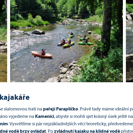
 kajakáře
se slalomovou tratí na
peřeji Paraplíčko
. Právě tady máme ideální 
 ráno vyjedeme na
Kamenici
, abyste si mohli sjet krásný úsek ještě
ením
. Vysvětlíme si pár nejzákladnějších věcí teoreticky, předvede
idné vodě brzy ovládat
. Po
zvládnutí kajaku na klidné vodě
přist