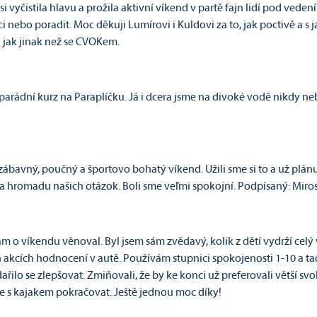
si vyčistila hlavu a prožila aktivní víkend v partě fajn lidí pod ved
nebo poradit. Moc děkuji Lumírovi i Kuldovi za to, jak poctivě a s j
 jak jinak než se CVOKem.
ádní kurz na Paraplíčku. Já i dcera jsme na divoké vodě nikdy nebyl
avný, poučný a športovo bohatý víkend. Užili sme si to a už plánuj
na hromadu našich otázok. Boli sme veľmi spokojní. Podpísaný: Miros
nám o víkendu věnoval. Byl jsem sám zvědavý, kolik z dětí vydrží cel
kcích hodnocení v autě. Používám stupnici spokojenosti 1-10 a tady
 dařilo se zlepšovat. Zmiňovali, že by ke konci už preferovali větší sv
e s kajakem pokračovat. Ještě jednou moc díky!