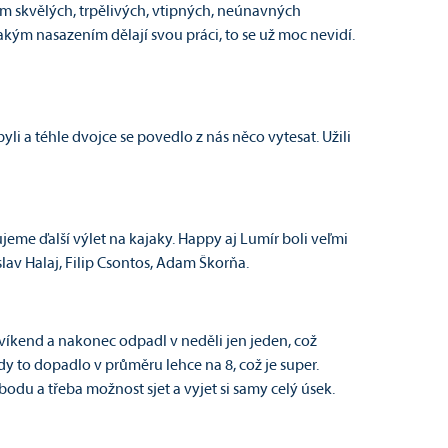
ením skvělých, trpělivých, vtipných, neúnavných
akým nasazením dělají svou práci, to se už moc nevidí.
i a téhle dvojce se povedlo z nás něco vytesat. Užili
eme ďalší výlet na kajaky. Happy aj Lumír boli veľmi
lav Halaj, Filip Csontos, Adam Škorňa.
ý víkend a nakonec odpadl v neděli jen jeden, což
 to dopadlo v průměru lehce na 8, což je super.
obodu a třeba možnost sjet a vyjet si samy celý úsek.