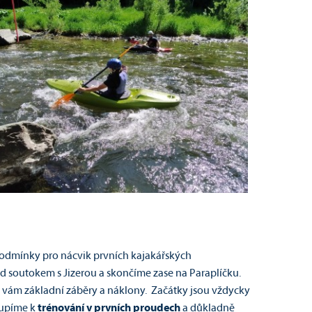
podmínky pro nácvik prvních kajakářských
 nad soutokem s Jizerou a skončíme zase na Paraplíčku.
me vám základní záběry a náklony. Začátky jsou vždycky
oupíme k
trénování v prvních proudech
a důkladně