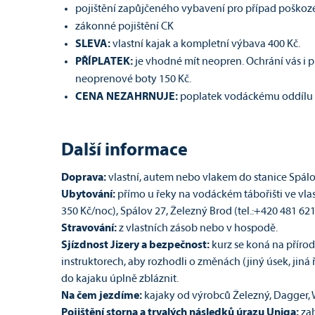
pojištění zapůjčeného vybavení pro případ poškoz
zákonné pojištění CK
SLEVA:
vlastní kajak a kompletní výbava 400 Kč.
PŘÍPLATEK:
je vhodné mít neopren. Ochrání vás i p
neoprenové boty 150 Kč.
CENA NEZAHRNUJE:
poplatek vodáckému oddílu Že
Další informace
Doprava:
vlastní, autem nebo vlakem do stanice Spálo
Ubytování:
přímo u řeky na vodáckém tábořišti ve vl
350 Kč/noc), Spálov 27, Železný Brod (tel.:+420 481 62
Stravování:
z vlastních zásob nebo v hospodě.
Sjízdnost Jizery a bezpečnost:
kurz se koná na přírod
instruktorech, aby rozhodli o změnách (jiný úsek, jiná
do kajaku úplně zbláznit.
Na čem jezdíme:
kajaky od výrobců Železný, Dagger, 
Pojištění storna a trvalých následků úrazu Uniqa:
za