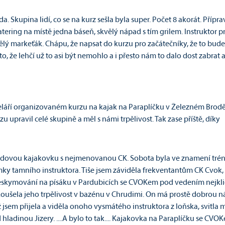
da. Skupina lidí, co se na kurz sešla byla super. Počet 8 akorát. Pří
Catering na místě jedna báseň, skvělý nápad s tím grilem. Instruktor 
vělý markeťák. Chápu, že napsat do kurzu pro začátečníky, že to bude f
o, že lehčí už to asi být nemohlo a i přesto nám to dalo dost zabrat 
celáří organizovaném kurzu na kajak na Paraplíčku v Železném Brodě
 upravil celé skupině a měl s námi trpělivost. Tak zase příště, díky
ndovou kajakovku s nejmenovanou CK. Sobota byla ve znamení trénin
ky tamního instruktora. Tiše jsem záviděla frekventantům CK Cvok, k
eskymování na písáku v Pardubicích se CVOKem pod vedením nejklidn
koušela jeho trpělivost v bazénu v Chrudimi. On má prostě dobrou ná
sem přijela a viděla onoho vysmátého instruktora z loňska, svitla m
adinou Jizery. ....A bylo to tak.... Kajakovka na Paraplíčku se CVO