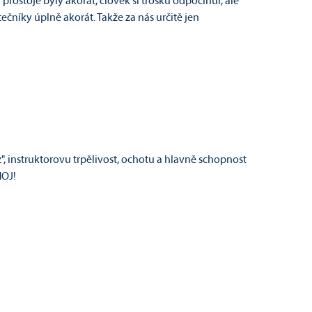
 prostoje byly akorát, člověk si trošku odpočinul, ale
ečníky úplně akorát. Takže za nás určitě jen
", instruktorovu trpělivost, ochotu a hlavně schopnost
HOJ!