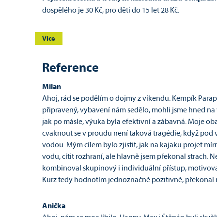
dospělého je 30 Kč, pro děti do 15 let 28 Kč.
Více
Reference
Milan
Ahoj, rád se podělím o dojmy z víkendu. Kempík Paraplí
připravený, vybavení nám sedělo, mohli jsme hned na v
jak po másle, výuka byla efektivní a zábavná. Moje obavy 
cvaknout se v proudu není taková tragédie, když pod vo
vodou. Mým cílem bylo zjistit, jak na kajaku projet mírné
vodu, cítit rozhraní, ale hlavně jsem překonal strach. N
kombinoval skupinový i individuální přístup, motivova
Kurz tedy hodnotím jednoznačně pozitivně, překonal mo
Anička