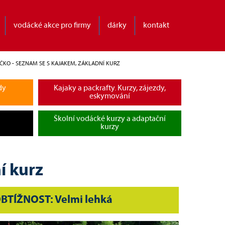
vodácké akce pro firmy
dárky
kontakt
ÍČKO - SEZNAM SE S KAJAKEM, ZÁKLADNÍ KURZ
dy
Kajaky a packrafty. Kurzy, zájezdy,
eskymování
Školní vodácké kurzy a adaptační
kurzy
í kurz
BTÍŽNOST: Velmi lehká