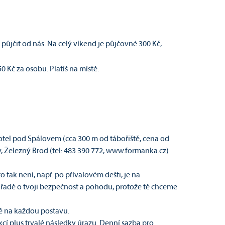
půjčit od nás. Na celý víkend je půjčovné 300 Kč,
 Kč za osobu. Platíš na místě.
otel pod Spálovem (cca 300 m od tábořiště, cena od
 Železný Brod (tel: 483 390 772, www.formanka.cz)
 tak není, např. po přívalovém dešti, je na
ní řadě o tvoji bezpečnost a pohodu, protože tě chceme
ně na každou postavu.
cí plus trvalé následky úrazu. Denní sazba pro