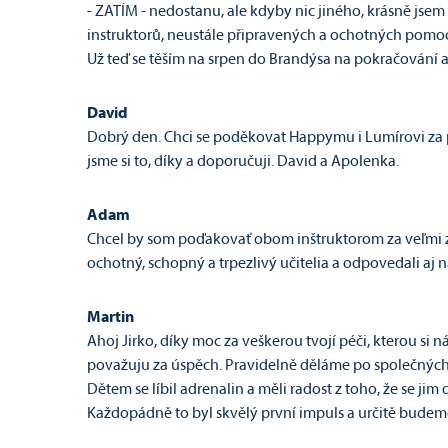
- ZATÍM - nedostanu, ale kdyby nic jiného, krásně jsem 
instruktorů, neustále připravených a ochotných pomoci 
Už teď se těším na srpen do Brandýsa na pokračování a
David
Dobrý den. Chci se poděkovat Happymu i Lumírovi za par
jsme si to, díky a doporučuji. David a Apolenka.
Adam
Chcel by som poďakovať obom inštruktorom za veľmi záb
ochotný, schopný a trpezlivý učitelia a odpovedali aj 
Martin
Ahoj Jirko, díky moc za veškerou tvojí péči, kterou si 
považuju za úspěch. Pravidelně děláme po společných a
Dětem se líbil adrenalin a měli radost z toho, že se jim
Každopádně to byl skvělý první impuls a určitě budem