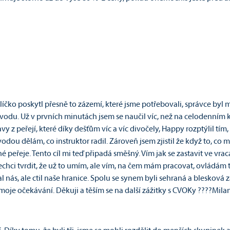
čko poskytl přesně to zázemí, které jsme potřebovali, správce byl mil
odu. Už v prvních minutách jsem se naučil víc, než na celodenním k
z peřejí, které díky dešťům víc a víc divočely, Happy rozptýlil tím, že
dou dělám, co instruktor radil. Zároveň jsem zjistil že když to, co 
 peřeje. Tento cíl mi teď připadá směšný. Vím jak se zastavit ve vracák
echci tvrdit, že už to umím, ale vím, na čem mám pracovat, ovládám teo
l nás, ale ctil naše hranice. Spolu se synem byli sehraná a bleskov
je očekávání. Děkuji a těším se na další zážitky s CVOKy ????Milan