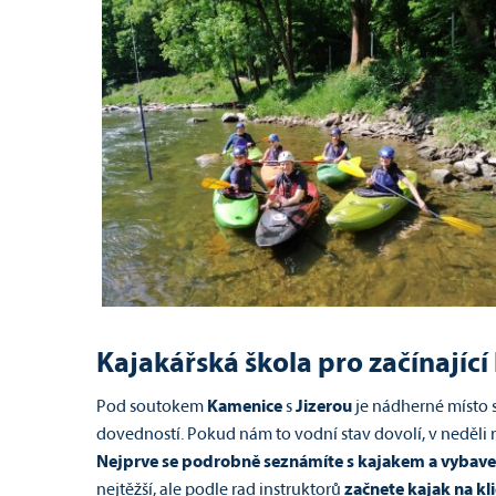
Kajakářská škola pro začínající
Pod soutokem
Kamenice
s
Jizerou
je nádherné místo 
dovedností. Pokud nám to vodní stav dovolí, v neděli
Nejprve se podrobně seznámíte s kajakem a vybav
nejtěžší, ale podle rad instruktorů
začnete kajak na kl