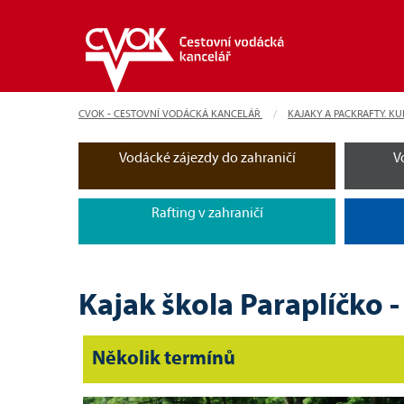
CVOK - CESTOVNÍ VODÁCKÁ KANCELÁŘ
KAJAKY A PACKRAFTY. KU
Vodácké zájezdy do zahraničí
V
Rafting v zahraničí
Kajak škola Paraplíčko 
Několik termínů