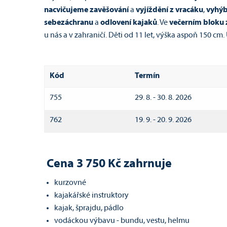
nacvičujeme zavěšování
a
vyjíždění z
vracáku
,
vyhýb
sebezáchranu
a
odlovení kajaků
. Ve
večerním bloku z
u nás a v zahraničí. Děti od 11 let, výška aspoň 150 cm
Kód
Termín
755
29. 8. - 30. 8. 2026
762
19. 9. - 20. 9. 2026
Cena 3 750 Kč zahrnuje
kurzovné
kajakářské instruktory
kajak, šprajdu, pádlo
vodáckou výbavu - bundu, vestu, helmu