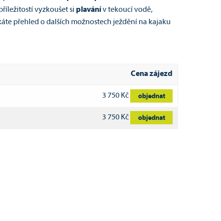
příležitostí vyzkoušet si
plavání
v tekoucí vodě,
káte přehled o dalších možnostech ježdění na kajaku
Cena zájezd
3 750 Kč
objednat
3 750 Kč
objednat