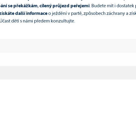
ání se překážkám
,
cílený průjezd peřejemi
. Budete mít i dostatek 
ískáte další informace
o ježdění v partě, způsobech záchrany a zís
. Účast dětí s námi předem konzultujte.