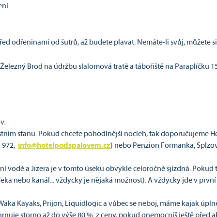
ení
řed odřeninami od šutrů, až budete plavat. Nemáte-li svůj, můžete si 
lezný Brod na údržbu slalomová tratě a tábořiště na Paraplíčku 150
v.
astním stanu. Pokud chcete pohodlnější nocleh, tak doporučujeme H
1 972,
info@hotelpodspalovem.cz
) nebo Penzion Formanka, Splzov,
ní vodě a Jizera je v tomto úseku obvykle celoročně sjízdná. Pokud to
 řeka nebo kanál... vždycky je nějaká možnost). A vždycky jde v prv
Waka Kayaks, Prijon, Liquidlogic a vůbec se neboj, máme kajak úpl
hrnuje storno až do výše 80 % z ceny, pokud onemocníš ještě před ak