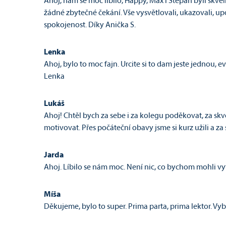
Ahoj, nám se moc líbilo, Happy, Max i Štěpán byli skvělí
žádné zbytečné čekání. Vše vysvětlovali, ukazovali, upo
spokojenost. Díky Anička S.
Lenka
Ahoj, bylo to moc fajn. Urcite si to dam jeste jednou, 
Lenka
Lukáš
Ahoj! Chtěl bych za sebe i za kolegu poděkovat, za skv
motivovat. Přes počáteční obavy jsme si kurz užili a za
Jarda
Ahoj. Líbilo se nám moc. Není nic, co bychom mohli vy
Míša
Děkujeme, bylo to super. Prima parta, prima lektor. 