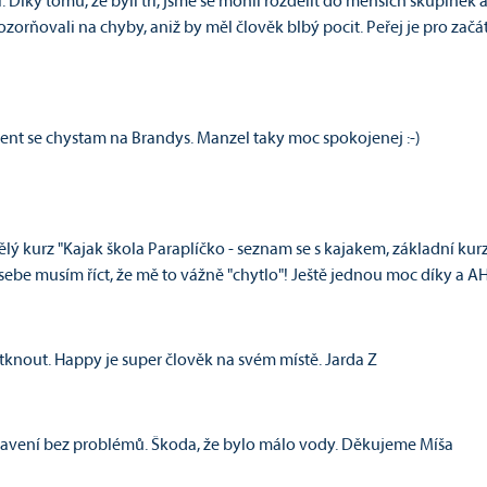
. Díky tomu, že byli tři, jsme se mohli rozdělit do menších skupinek a
zorňovali na chyby, aniž by měl člověk blbý pocit. Peřej je pro začát
event se chystam na Brandys. Manzel taky moc spokojenej :-)
ělý kurz "Kajak škola Paraplíčko - seznam se s kajakem, základní kurz
 sebe musím říct, že mě to vážně "chytlo"! Ještě jednou moc díky a A
tknout. Happy je super člověk na svém místě. Jarda Z
Vybavení bez problémů. Škoda, že bylo málo vody. Děkujeme Míša