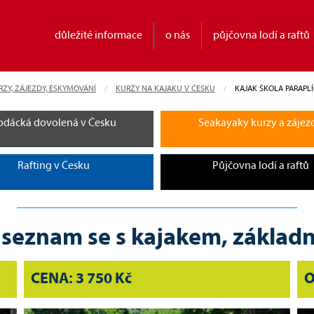
důležité informace
o nás
půjčovna lodí a raftů
RZY, ZÁJEZDY, ESKYMOVÁNÍ
KURZY NA KAJAKU V ČESKU
CURRENT:
KAJAK ŠKOLA PARAPL
odácká dovolená v Česku
Seakayaky kurzy a zájez
Rafting v Česku
Půjčovna lodí a raftů
- seznam se s kajakem, základn
CENA: 3 750 Kč
O