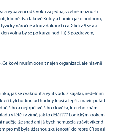
prava a vybavení od Cvoku za jedna, včetně možnosti
profi, klidně dva takové Kuldy a Lumíra jako podporu,
yzicky náročné a kurz dokončí cca 2 lidi z 8 se asi
a den volna by se po kurzu hodil :)) S pozdravem,
. Celkově musím ocenit nejen organizaci, ale hlavně
ku, jak se cvaknout a vylít vodu z kajaku, nedělním
teří byli hodinu od hodiny lepší a lepší a navíc pořád
ějšího a nejtrpělivějšího člověka, kterého znám -
ladu v létě i v zimě, jak to dělá???? Logickým krokem
i naděje, že snad ani já bych nemusela strávit víkend
Kem pro mě byla úžasnou zkušeností, do repre ČR se asi