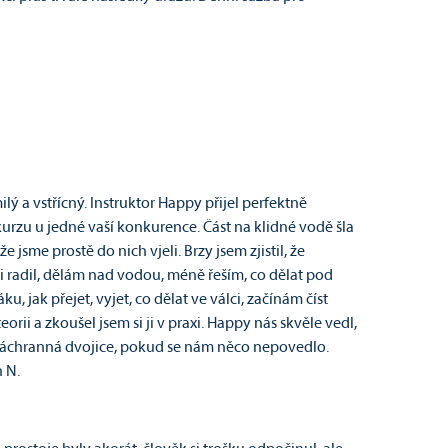
ý a vstřícný. Instruktor Happy přijel perfektně
urzu u jedné vaší konkurence. Část na klidné vodě šla
 jsme prostě do nich vjeli. Brzy jsem zjistil, že
mi radil, dělám nad vodou, méně řeším, co dělat pod
u, jak přejet, vyjet, co dělat ve válci, začínám číst
rii a zkoušel jsem si ji v praxi. Happy nás skvěle vedl,
á záchranná dvojice, pokud se nám něco nepovedlo.
 N.