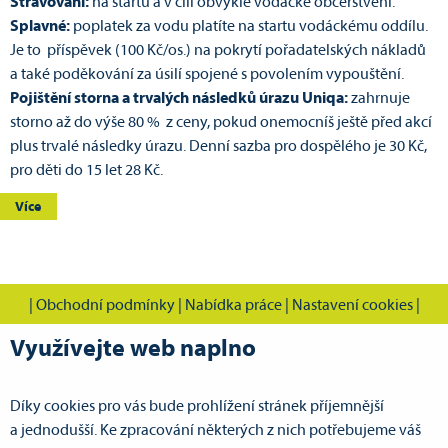
Stravování:
na startu a v cíli obvyklé vodácké občerstvení.
Splavné:
poplatek za vodu platíte na startu vodáckému oddílu.
Je to příspěvek (100 Kč/os.) na pokrytí pořadatelských nákladů
a také poděkování za úsilí spojené s povolením vypouštění.
Pojištění storna a trvalých následků úrazu Uniqa:
zahrnuje
storno až do výše 80 % z ceny, pokud onemocníš ještě před akcí
plus trvalé následky úrazu. Denní sazba pro dospělého je 30 Kč,
pro děti do 15 let 28 Kč.
Více
|
Obchodní podmínky
|
Nabídka práce
|
Nastavení cookies
|
Využívejte web naplno
Díky cookies pro vás bude prohlížení stránek příjemnější
CVOK s.r.o., Cestovní vodácká kancelář Pardubice
a jednodušší. Ke zpracování některých z nich potřebujeme váš
Doubravická 386