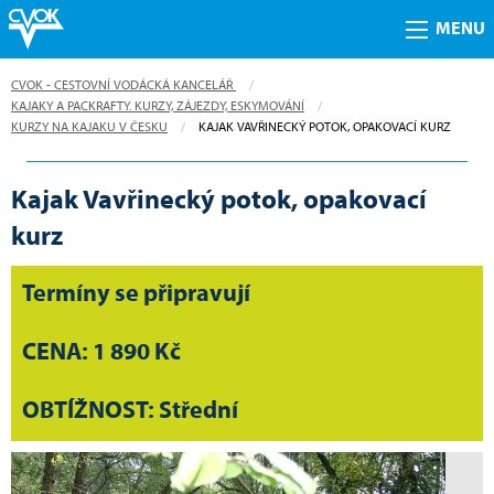
MENU
CVOK - CESTOVNÍ VODÁCKÁ KANCELÁŘ
KAJAKY A PACKRAFTY. KURZY, ZÁJEZDY, ESKYMOVÁNÍ
KURZY NA KAJAKU V ČESKU
CURRENT:
KAJAK VAVŘINECKÝ POTOK, OPAKOVACÍ KURZ
Kajak Vavřinecký potok, opakovací
kurz
Termíny se připravují
CENA: 1 890 Kč
OBTÍŽNOST: Střední