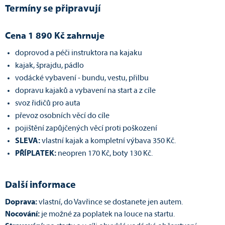
Termíny se připravují
Cena 1 890 Kč zahrnuje
doprovod a péči instruktora na kajaku
kajak, šprajdu, pádlo
vodácké vybavení - bundu, vestu, přilbu
dopravu kajaků a vybavení na start a z cíle
svoz řidičů pro auta
převoz osobních věcí do cíle
pojištění zapůjčených věcí proti poškození
SLEVA:
vlastní kajak a kompletní výbava 350 Kč.
PŘÍPLATEK:
neopren 170 Kč, boty 130 Kč.
Další informace
Doprava:
vlastní, do Vavřince se dostanete jen autem.
Nocování:
je možné za poplatek na louce na startu.