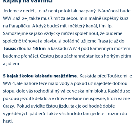
Kajaky na Vavřinci
Jedeme v neděli, to už není potok tak nacpaný. Náročnost bude
WW 2 až 2+, takže musíš mít za sebou minimálně úspěšný kurz
na Paraplíčku. A když budeš mít i některý kanál, tím líp.
Samozřejmě se jako vždycky můžeš spolehnout, že budeme
společně trénovat a plavbu si pořádně užijeme. Trasa je až do
Toušic
dlouhá
16 km
a káskádu WW 4 pod kamenným mostem
budeme přenášet. Cestou jsou záchranné stanice s horkým pitím
a jídlem.
S kajak školou káskadu nesjíždíme.
Kaskáda před Toušicemi je
WW 4, ale nahoře teče málo vody a pokud už najedete dobrou
stopu, dole vás rozhodí silný válec ve skalním bloku. Kaskádu se
pokouší jezdit kdekdo a v drtivé většině neúspěšně, hrozí vážné
úrazy. Pokud uvidíte čistou jízdu, tak je od hodně dobře
vyježděných pádlerů. Takže všichni kdo tam jedete... rozum do
hrsti.