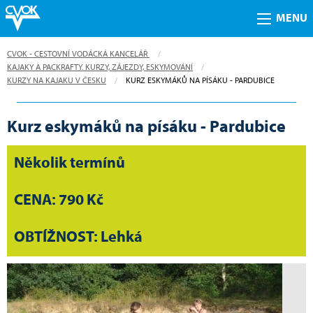
MENU
CVOK - CESTOVNÍ VODÁCKÁ KANCELÁŘ
KAJAKY A PACKRAFTY. KURZY, ZÁJEZDY, ESKYMOVÁNÍ
KURZY NA KAJAKU V ČESKU
CURRENT:
KURZ ESKYMÁKŮ NA PÍSÁKU - PARDUBICE
Kurz eskymáků na písáku - Pardubice
Několik termínů
CENA: 790 Kč
OBTÍŽNOST: Lehká