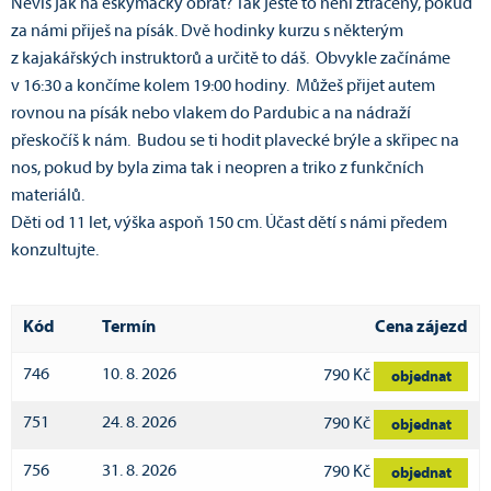
Nevíš jak na eskymácký obrat? Tak ještě to není ztracený, pokud
za námi přiješ na písák. Dvě hodinky kurzu s některým
z kajakářských instruktorů a určitě to dáš. Obvykle začínáme
v 16:30 a končíme kolem 19:00 hodiny. Můžeš přijet autem
rovnou na písák nebo vlakem do Pardubic a na nádraží
přeskočíš k nám. Budou se ti hodit plavecké brýle a skřipec na
nos, pokud by byla zima tak i neopren a triko z funkčních
materiálů.
Děti od 11 let, výška aspoň 150 cm. Účast dětí s námi předem
konzultujte.
Kód
Termín
Cena zájezd
746
10. 8. 2026
790 Kč
objednat
751
24. 8. 2026
790 Kč
objednat
756
31. 8. 2026
790 Kč
objednat