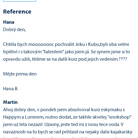
Reference
Hana
Dobrý den,
Chtéla bych moooooooc pochválit Jirku i Kubu,byli oba velmi
trpěliví i s takovým "talentem" jako jsem já. Se synem jsme si to
opravdu užili, těšíme se na další kurz pod jejich vedením.????
Mějte prima den
Hana B.
Martin
Ahoj dobry den, v pondeli jsem absolvoval kurz eskymaku s
Happym a Lumirem, nutno dodat, ze takhle skvelej "workshop"
jsem uz leta nezazil. Uzasny, jeste ted mi z nosu tece voda. V
navaznosti na to bych se rad prihlasil na nejaky dalsi kajakarsky