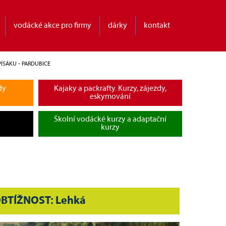
vodácké akce pro firmy
dárky
kontakt
ÍSÁKU - PARDUBICE
dy
Kajaky a packrafty. Kurzy, zájezdy,
eskymování
Školní vodácké kurzy a adaptační
kurzy
BTÍŽNOST: Lehká