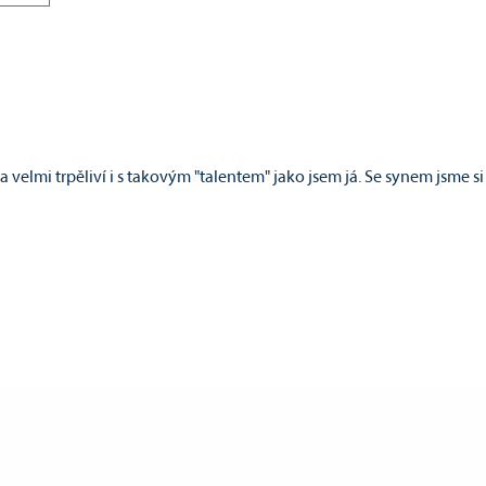
elmi trpěliví i s takovým "talentem" jako jsem já. Se synem jsme si t
ku s Happym a Lumirem, nutno dodat, ze takhle skvelej "workshop" js
y dalsi kajakarsky kurz. Uvazoval jsem nad zacatecniky, i kdyz uz js
zdravim. Martin B.