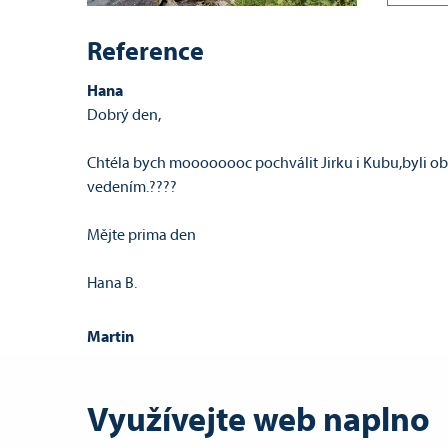
Reference
Hana
Dobrý den,
Chtéla bych moooooooc pochválit Jirku i Kubu,byli oba v
vedením.????
Mějte prima den
Hana B.
Martin
Ahoj dobry den, v pondeli jsem absolvoval kurz eskyma
voda. V navaznosti na to bych se rad prihlasil na nejak
Ale zopakovat si zaklady nekdy neni na skodu. Diky a 
Využívejte web naplno