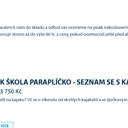
o autem k nám do skladu a odtud vás vezmeme na písák mikrobusem,
rnuje storno až do výše 80 % z ceny, pokud onemocníš ještě před ak
K ŠKOLA PARAPLÍČKO - SEZNAM SE S 
3 750 Kč
zdit na kajaku? Uč se o víkendu od skvělých kajakářů a se špičkový
 VÍCE