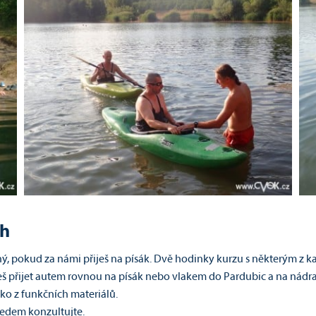
ch
ný, pokud za námi přiješ na písák. Dvě hodinky kurzu s některým z ka
 přijet autem rovnou na písák nebo vlakem do Pardubic a na nádraž
iko z funkčních materiálů.
předem konzultujte.