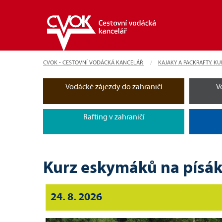
CVOK - CESTOVNÍ VODÁCKÁ KANCELÁŘ
KAJAKY A PACKRAFTY. KU
Vodácké zájezdy do zahraničí
V
Rafting v zahraničí
Kurz eskymáků na písák
24. 8. 2026