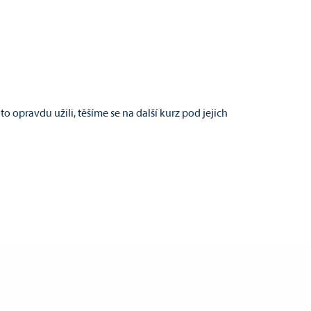
o opravdu užili, těšíme se na další kurz pod jejich
em uz leta nezazil. Uzasny, jeste ted mi z nosu tece
em parkrat na kajaku byl, dokonce jeden teda vlastnim.