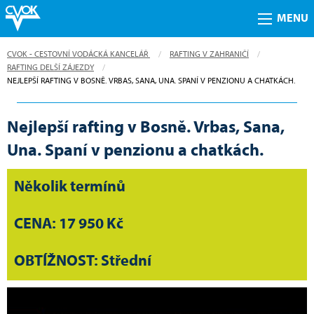
MENU
CVOK - CESTOVNÍ VODÁCKÁ KANCELÁŘ
RAFTING V ZAHRANIČÍ
RAFTING DELŠÍ ZÁJEZDY
CURRENT:
NEJLEPŠÍ RAFTING V BOSNĚ. VRBAS, SANA, UNA. SPANÍ V PENZIONU A CHATKÁCH.
Nejlepší rafting v Bosně. Vrbas, Sana,
Una. Spaní v penzionu a chatkách.
Několik termínů
CENA: 17 950 Kč
OBTÍŽNOST: Střední