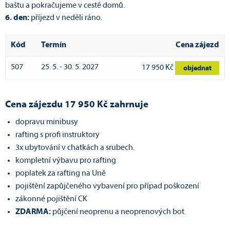
baštu a pokračujeme v cestě domů.
6. den:
příjezd v neděli ráno.
Kód
Termín
Cena zájezd
507
25. 5. - 30. 5. 2027
17 950 Kč
objednat
Cena
zájezdu 17 950 Kč zahrnuje
dopravu minibusy
rafting s profi instruktory
3x ubytování v chatkách a srubech.
kompletní výbavu pro rafting
poplatek za rafting na Uně
pojištění zapůjčeného vybavení pro případ poškození
zákonné pojištění CK
ZDARMA:
půjčení neoprenu a neoprenových bot.