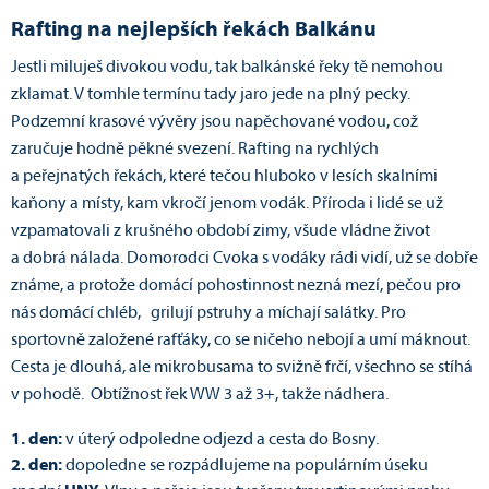
Rafting na nejlepších řekách Balkánu
Jestli miluješ divokou vodu, tak balkánské řeky tě nemohou
zklamat. V tomhle termínu tady jaro jede na plný pecky.
Podzemní krasové vývěry jsou napěchované vodou, což
zaručuje hodně pěkné svezení. Rafting na rychlých
a peřejnatých řekách, které tečou hluboko v lesích skalními
kaňony a místy, kam vkročí jenom vodák. Příroda i lidé se už
vzpamatovali z krušného období zimy, všude vládne život
a dobrá nálada. Domorodci Cvoka s vodáky rádi vidí, už se dobře
známe, a protože domácí pohostinnost nezná mezí, pečou pro
nás domácí chléb, grilují pstruhy a míchají salátky. Pro
sportovně založené rafťáky, co se ničeho nebojí a umí máknout.
Cesta je dlouhá, ale mikrobusama to svižně frčí, všechno se stíhá
v pohodě. Obtížnost řek WW 3 až 3+, takže nádhera.
1. den:
v úterý odpoledne odjezd a cesta do Bosny.
2. den:
dopoledne se rozpádlujeme na populárním úseku