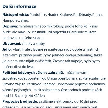
Další informace
Nástupní místa:
Pardubice, Hradec Králové, Poděbrady, Praha,
Humpolec, Brno.
Doprava:
minibusem nebo mikrobusy, podle toho kolik nás
bude, ale max. 15 účastníků. Při odjezdu z Pardubic můžete
parkovat u našeho skladu.
Ubytování:
chatky a sruby.
Jídlo:
vlastní, ale v Bosně se najíte opravdu dobře u místních
a za velmi příznivý peníz (ryby, jehněčí, čevapi, zelenina), takže
jídlo nemusíte nijak zvlášť řešit. Zrovna tak nápoje, bylo by to
nošení dříví do lesa.
Pojištění léčebných výloh v zahraničí:
můžeme vám
zprostředkovat pojištění od Uniqa pojišťovna a. s., které zahrnuje
i storno zájezdu z důvodu nemoci. Podrobné pojistné podmínky
včetně pojistných limitů naleznete v Obchodních podmínkách
bod 11. Sazba je 46 Kč/den.
Propozice k odjezdu:
zasíláme elektronicky do 10 dní před
odjezdem. Je v nich čas odjezdu, upřesnění nástupních míst,