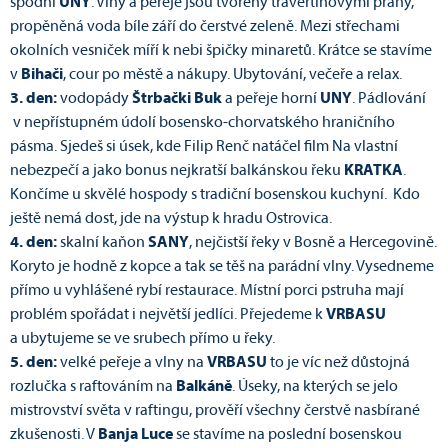
spodní
UNY
. Vlny a peřeje jsou tvořeny travertinovými prahy,
propěněná voda bíle září do čerstvé zeleně. Mezi střechami
okolních vesniček míří k nebi špičky minaretů. Krátce se stavíme
v
Bihači
, cour po městě a nákupy. Ubytování, večeře a relax.
3. den:
vodopády
Štrbački Buk
a peřeje horní
UNY
. Pádlování
v nepřístupném údolí bosensko-chorvatského hraničního
pásma. Sjedeš si úsek, kde Filip Renč natáčel film Na vlastní
nebezpečí a jako bonus nejkratší balkánskou řeku
KRATKA
.
Končíme u skvělé hospody s tradiční bosenskou kuchyní. Kdo
ještě nemá dost, jde na výstup k hradu Ostrovica.
4. den:
skalní kaňon
SANY
, nejčistší řeky v Bosně a Hercegovině.
Koryto je hodně z kopce a tak se těš na parádní vlny. Vysedneme
přímo u vyhlášené rybí restaurace. Místní porci pstruha mají
problém spořádat i největší jedlíci. Přejedeme k
VRBASU
a ubytujeme se ve srubech přímo u řeky.
5. den:
velké peřeje a vlny na
VRBASU
to je víc než důstojná
rozlučka s raftováním na
Balkáně
. Úseky, na kterých se jelo
mistrovství světa v raftingu, prověří všechny čerstvě nasbírané
zkušenosti. V
Banja Luce
se stavíme na poslední bosenskou