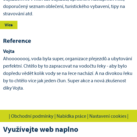
doporučený seznam oblečení, turistického vybavení, tipy na
stravování atd.
Více
Reference
Vojta
Ahoooooooj, voda byla super, organizace přejezdů a ubytování
perfektní. Chtělo by to zapracovat na vodočtu řeky - aby bylo
dopředu vědět kolik vody se na řece nachází. A na divokou řeku
by to chtělo více jak jeden člun. Super akce a nová zkušenost
díky Vojta.
|
Obchodní podmínky
|
Nabídka práce
|
Nastavení cookies
|
Využívejte web naplno