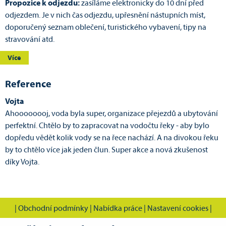
Propozice k odjezdu:
zasíláme elektronicky do 10 dní před
odjezdem. Je v nich čas odjezdu, upřesnění nástupních míst,
doporučený seznam oblečení, turistického vybavení, tipy na
stravování atd.
Více
Reference
Vojta
Ahoooooooj, voda byla super, organizace přejezdů a ubytování
perfektní. Chtělo by to zapracovat na vodočtu řeky - aby bylo
dopředu vědět kolik vody se na řece nachází. A na divokou řeku
by to chtělo více jak jeden člun. Super akce a nová zkušenost
díky Vojta.
|
Obchodní podmínky
|
Nabídka práce
|
Nastavení cookies
|