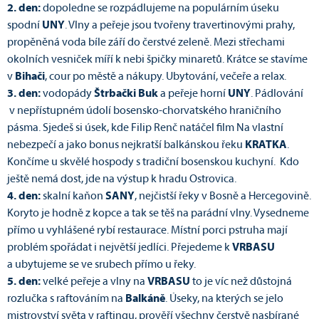
2. den:
dopoledne se rozpádlujeme na populárním úseku
spodní
UNY
. Vlny a peřeje jsou tvořeny travertinovými prahy,
propěněná voda bíle září do čerstvé zeleně. Mezi střechami
okolních vesniček míří k nebi špičky minaretů. Krátce se stavíme
v
Bihači
, cour po městě a nákupy. Ubytování, večeře a relax.
3. den:
vodopády
Štrbački Buk
a peřeje horní
UNY
. Pádlování
v nepřístupném údolí bosensko-chorvatského hraničního
pásma. Sjedeš si úsek, kde Filip Renč natáčel film Na vlastní
nebezpečí a jako bonus nejkratší balkánskou řeku
KRATKA
.
Končíme u skvělé hospody s tradiční bosenskou kuchyní. Kdo
ještě nemá dost, jde na výstup k hradu Ostrovica.
4. den:
skalní kaňon
SANY
, nejčistší řeky v Bosně a Hercegovině.
Koryto je hodně z kopce a tak se těš na parádní vlny. Vysedneme
přímo u vyhlášené rybí restaurace. Místní porci pstruha mají
problém spořádat i největší jedlíci. Přejedeme k
VRBASU
a ubytujeme se ve srubech přímo u řeky.
5. den:
velké peřeje a vlny na
VRBASU
to je víc než důstojná
rozlučka s raftováním na
Balkáně
. Úseky, na kterých se jelo
mistrovství světa v raftingu, prověří všechny čerstvě nasbírané