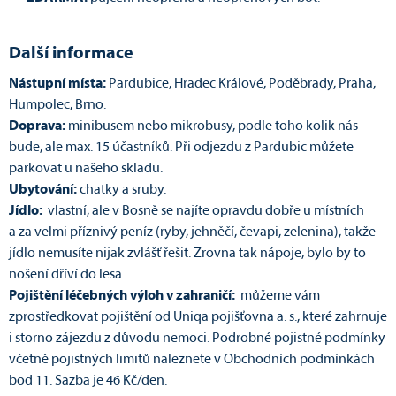
Další informace
Nástupní místa:
Pardubice, Hradec Králové, Poděbrady, Praha,
Humpolec, Brno.
Doprava:
minibusem nebo mikrobusy, podle toho kolik nás
bude, ale max. 15 účastníků. Při odjezdu z Pardubic můžete
parkovat u našeho skladu.
Ubytování:
chatky a sruby.
Jídlo:
vlastní, ale v Bosně se najíte opravdu dobře u místních
a za velmi příznivý peníz (ryby, jehněčí, čevapi, zelenina), takže
jídlo nemusíte nijak zvlášť řešit. Zrovna tak nápoje, bylo by to
nošení dříví do lesa.
Pojištění léčebných výloh v zahraničí:
můžeme vám
zprostředkovat pojištění od Uniqa pojišťovna a. s., které zahrnuje
i storno zájezdu z důvodu nemoci. Podrobné pojistné podmínky
včetně pojistných limitů naleznete v Obchodních podmínkách
bod 11. Sazba je 46 Kč/den.