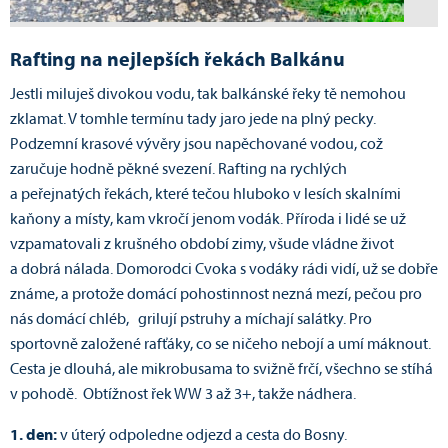
Rafting na nejlepších řekách Balkánu
Jestli miluješ divokou vodu, tak balkánské řeky tě nemohou
zklamat. V tomhle termínu tady jaro jede na plný pecky.
Podzemní krasové vývěry jsou napěchované vodou, což
zaručuje hodně pěkné svezení. Rafting na rychlých
a peřejnatých řekách, které tečou hluboko v lesích skalními
kaňony a místy, kam vkročí jenom vodák. Příroda i lidé se už
vzpamatovali z krušného období zimy, všude vládne život
a dobrá nálada. Domorodci Cvoka s vodáky rádi vidí, už se dobře
známe, a protože domácí pohostinnost nezná mezí, pečou pro
nás domácí chléb, grilují pstruhy a míchají salátky. Pro
sportovně založené rafťáky, co se ničeho nebojí a umí máknout.
Cesta je dlouhá, ale mikrobusama to svižně frčí, všechno se stíhá
v pohodě. Obtížnost řek WW 3 až 3+, takže nádhera.
1. den:
v úterý odpoledne odjezd a cesta do Bosny.