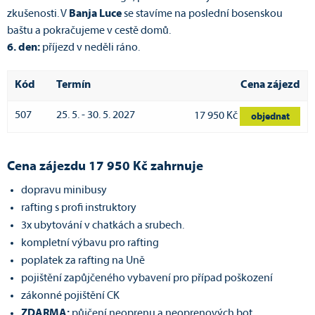
zkušenosti. V
Banja Luce
se stavíme na poslední bosenskou
baštu a pokračujeme v cestě domů.
6. den:
příjezd v neděli ráno.
Kód
Termín
Cena zájezd
507
25. 5. - 30. 5. 2027
17 950 Kč
objednat
Cena
zájezdu 17 950 Kč zahrnuje
dopravu minibusy
rafting s profi instruktory
3x ubytování v chatkách a srubech.
kompletní výbavu pro rafting
poplatek za rafting na Uně
pojištění zapůjčeného vybavení pro případ poškození
zákonné pojištění CK
ZDARMA:
půjčení neoprenu a neoprenových bot.