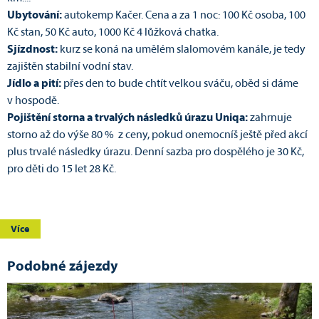
Ubytování:
autokemp Kačer. Cena a za 1 noc: 100 Kč osoba, 100
Kč stan, 50 Kč auto, 1000 Kč 4 lůžková chatka.
Sjízdnost:
kurz se koná na umělém slalomovém kanále, je tedy
zajištěn stabilní vodní stav.
Jídlo a pití:
přes den to bude chtít velkou sváču, oběd si dáme
v hospodě.
Pojištění storna a trvalých následků úrazu Uniqa:
zahrnuje
storno až do výše 80 % z ceny, pokud onemocníš ještě před akcí
plus trvalé následky úrazu. Denní sazba pro dospělého je 30 Kč,
pro děti do 15 let 28 Kč.
Více
Podobné zájezdy