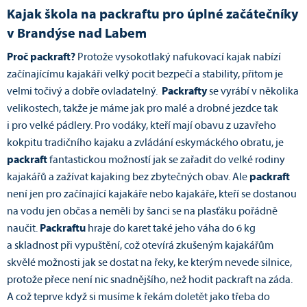
Kajak škola na packraftu pro úplné začátečníky
v Brandýse nad Labem
Proč packraft?
Protože vysokotlaký nafukovací kajak nabízí
začínajícímu kajakáři velký pocit bezpečí a stability, přitom je
velmi točivý a dobře ovladatelný.
Packrafty
se vyrábí v několika
velikostech, takže je máme jak pro malé a drobné jezdce tak
i pro velké pádlery. Pro vodáky, kteří mají obavu z uzavřeho
kokpitu tradičního kajaku a zvládání eskymáckého obratu, je
packraft
fantastickou možností jak se zařadit do velké rodiny
kajakářů a zažívat kajaking bez zbytečných obav. Ale
packraft
není jen pro začínající kajakáře nebo kajakáře, kteří se dostanou
na vodu jen občas a neměli by šanci se na plasťáku pořádně
naučit.
Packraftu
hraje do karet také jeho váha do 6 kg
a skladnost při vypuštění, což otevírá zkušeným kajakářům
skvělé možnosti jak se dostat na řeky, ke kterým nevede silnice,
protože přece není nic snadnějšího, než hodit packraft na záda.
A což teprve když si musíme k řekám doletět jako třeba do