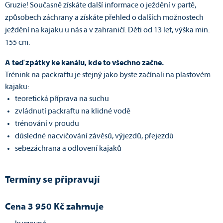
Gruzie! Současně získáte další informace o ježdění v partě,
způsobech záchrany a získáte přehled o dalších možnostech
ježdění na kajaku u nás a v zahraničí. Děti od 13 let, výška min.
155 cm.
A teď zpátky ke kanálu, kde to všechno začne.
Trénink na packraftu je stejný jako byste začínali na plastovém
kajaku:
teoretická příprava na suchu
zvládnutí packraftu na klidné vodě
trénování v proudu
důsledné nacvičování závěsů, výjezdů, přejezdů
sebezáchrana a odlovení kajaků
Termíny se připravují
Cena 3 950 Kč zahrnuje