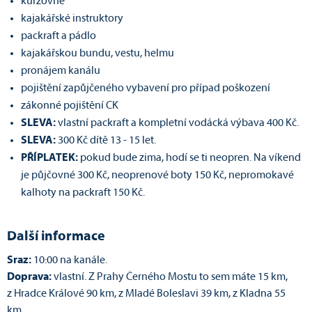
kurzovné
kajakářské instruktory
packraft a pádlo
kajakářskou bundu, vestu, helmu
pronájem kanálu
pojištění zapůjčeného vybavení pro případ poškození
zákonné pojištění CK
SLEVA:
vlastní packraft a kompletní vodácká výbava 400 Kč.
SLEVA:
300 Kč dítě 13 - 15 let.
PŘÍPLATEK:
pokud bude zima, hodí se ti neopren. Na víkend
je půjčovné 300 Kč, neoprenové boty 150 Kč, nepromokavé
kalhoty na packraft 150 Kč.
Další informace
Sraz:
10:00 na kanále.
Doprava:
vlastní. Z Prahy Černého Mostu to sem máte 15 km,
z Hradce Králové 90 km, z Mladé Boleslavi 39 km, z Kladna 55
km....