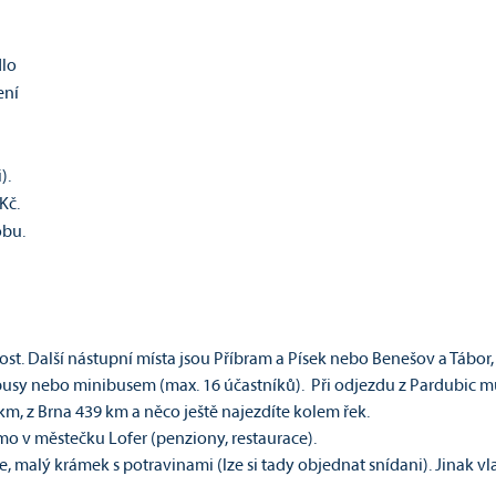
dlo
ení
).
Kč.
obu.
ost. Další nástupní místa jsou Příbram a Písek nebo Benešov a Tábor
sy nebo minibusem (max. 16 účastníků). Při odjezdu z Pardubic m
m, z Brna 439 km a něco ještě najezdíte kolem řek.
o v městečku Lofer (penziony, restaurace).
 malý krámek s potravinami (lze si tady objednat snídani). Jinak vl