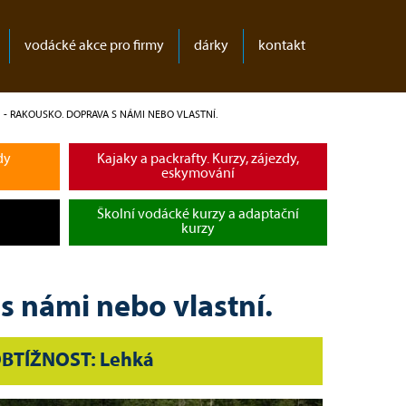
vodácké akce pro firmy
dárky
kontakt
H - RAKOUSKO. DOPRAVA S NÁMI NEBO VLASTNÍ.
dy
Kajaky a packrafty. Kurzy, zájezdy,
eskymování
Školní vodácké kurzy a adaptační
kurzy
s námi nebo vlastní.
BTÍŽNOST: Lehká