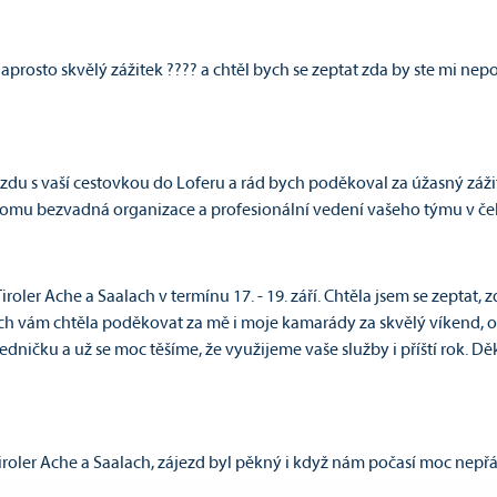
naprosto skvělý zážitek ???? a chtěl bych se zeptat zda by ste mi nep
ezdu s vaší cestovkou do Loferu a rád bych poděkoval za úžasný záži
K tomu bezvadná organizace a profesionální vedení vašeho týmu v č
iroler Ache a Saalach v termínu 17. - 19. září. Chtěla jsem se zepta
ch vám chtěla poděkovat za mě i moje kamarády za skvělý víkend, org
jedničku a už se moc těšíme, že využijeme vaše služby i příští rok. D
Tiroler Ache a Saalach, zájezd byl pěkný i když nám počasí moc nep
ýživná :-). Samozřejmě i ostatní instruktoři byli fajn a i při škaredé