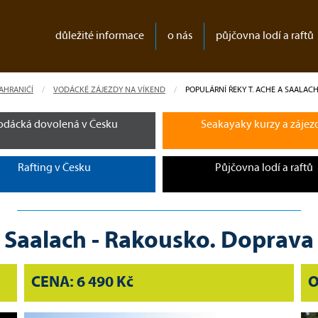
důležité informace
o nás
půjčovna lodí a raftů
AHRANIČÍ
VODÁCKÉ ZÁJEZDY NA VÍKEND
CURRENT:
POPULÁRNÍ ŘEKY T. ACHE A SAALAC
odácká dovolená v Česku
Seakayaky kurzy a zájez
Rafting v Česku
Půjčovna lodí a raftů
a Saalach - Rakousko. Doprava 
CENA: 6 490 Kč
O