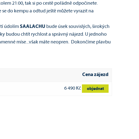
olem 21:00, tak si po cestě pořádně odpočinete.
 se do kempu a odtud ještě můžete vyrazit na
utí údolím
SAALACHU
bude úsek souvislých, širokých
áčky budou chtít rychlost a správný nájezd. U jednoho
 kamenné míse...však máte neopren. Dokončíme plavbu
Cena zájezd
6 490 Kč
objednat