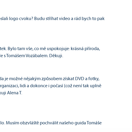
oslali logo cvoku? Budu stříhat video a rád bych to pak
tek. Bylo tam vše, co mě uspokojuje: krásná příroda,
ele s Tomášem Vozábalem. Děkuji.
t, zda je možné nějakým způsobem získat DVD a fotky,
anizaci, lidi a dokonce i počasí (což není tak uplně
ěkuji Alena T.
řálo. Musím obzvláště pochválit našeho guida Tomáše
m počasí jsme se s nima hodně nasmáli. Taky řidičovi