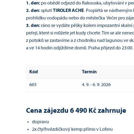
1. den:
po obědě odjezd do Rakouska, ubytování v p
2. den:
splutí
TIROLER ACHE
. Proplétá se nádherným
prohlídku vodopádu nebo do městečka. Večer pro zájem
3. den:
ráno se vydáte pěšky kolem impozantní skalní
peřejí, které si můžete jet kudy chcete. Tím se ale nen
z potoků se zastavíme a z chodníku nad lagunou ve s
a ve 14 hodin odjíždíme domů. Praha příjezd do 23:00.
Kód
Termín
665
4. 9. - 6. 9. 2026
Cena zájezdu 6 490 Kč zahrnuje
dopravu
2x čtyřhvězdičkový kemp přímo v Loferu