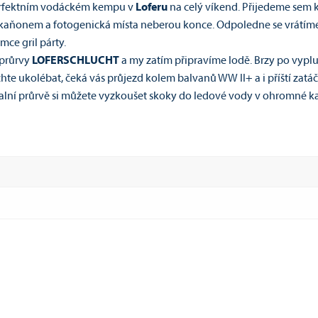
erfektním vodáckém kempu v
Loferu
na celý víkend. Přijedeme sem k
 kaňonem a fotogenická místa neberou konce. Odpoledne se vrátíme
ce gril párty.
 průrvy
LOFERSCHLUCHT
a my zatím připravíme lodě. Brzy po vypl
echte ukolébat, čeká vás průjezd kolem balvanů WW II+ a i příští zat
kalní průrvě si můžete vyzkoušet skoky do ledové vody v ohromné