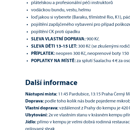
přátelskou a profesionální péči instruktorů
vodáckou bundu, vestu, helmu
loď jakou si vyberete (Baraku, třímístné Rio, K1), pá
pojištění zapůjčeného vybavení pro případ poškoz
pojištění CK proti úpadku
SLEVA VLASTNÍ DOPRAVA:
900 Kč.
SLEVA DĚTI 13-15 LET:
300 Kč (se zkušenými rodiči
PŘÍPLATEK:
neopren 300 Kč, neoprenové boty 150 
POPLATKY NA MÍSTĚ:
za splutí Saalachu 4 € za os
Další informace
Nástupní místa:
11:45 Pardubice, 13:15 Praha Černý M
Doprava:
podle toho kolik nás bude pojedeme mikrobu
Vlastní doprava:
vzdálenost z Prahy do kempu je 420 k
Ubytování:
2x ve vlastním stanu v krásném kempu přím
Jídlo:
přímo v kempu je velmi dobrá rodinná restaurace,
grilovaný steak.