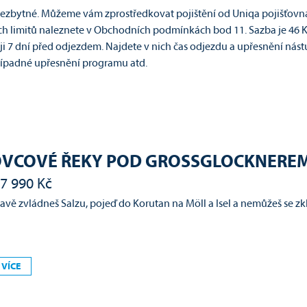
nezbytné. Můžeme vám zprostředkovat pojištění od Uniqa pojišťovna a
 limitů naleznete v Obchodních podmínkách bod 11. Sazba je 46 Kč/d
ji 7 dní před odjezdem. Najdete v nich čas odjezdu a upřesnění nás
 případné upřesnění programu atd.
VCOVÉ ŘEKY POD GROSSGLOCKNEREM
7 990 Kč
vě zvládneš Salzu, pojeď do Korutan na Möll a Isel a nemůžeš se zk
 VÍCE