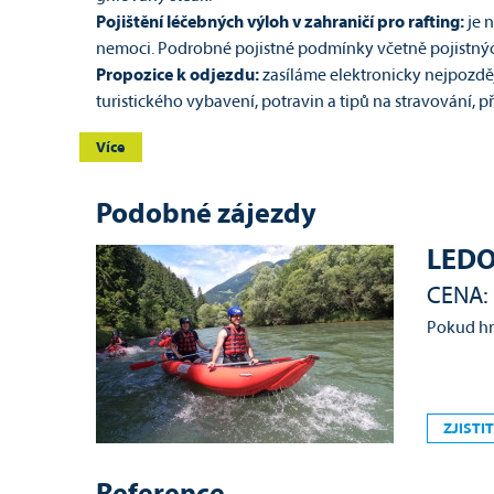
Pojištění léčebných výloh v zahraničí pro rafting:
je 
nemoci. Podrobné pojistné podmínky včetně pojistných
Propozice k odjezdu:
zasíláme elektronicky nejpozdě
turistického vybavení, potravin a tipů na stravování,
Více
Podobné zájezdy
LEDO
CENA: 
Pokud hra
ZJISTIT