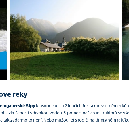
ové řeky
iemgauerské Alpy
krásnou kulisu 2 lehčích řek rakousko-německéh
tolik zkušeností s divokou vodou. S pomocí našich instruktorů se vš
 tak zadarmo to není. Nebo můžou jet s rodiči na třímístném raftíku