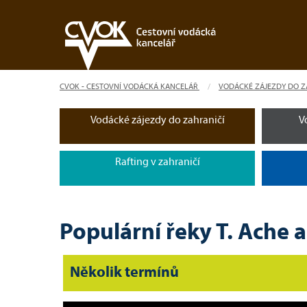
CVOK - CESTOVNÍ VODÁCKÁ KANCELÁŘ
VODÁCKÉ ZÁJEZDY DO Z
Vodácké zájezdy do zahraničí
V
Rafting v zahraničí
Populární řeky T. Ache 
Několik termínů