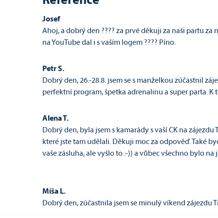
Reference
Josef
Ahoj, a dobrý den ???? za prvé děkuji za naši partu za 
na YouTube dal i s vaším logem ???? Píno.
Petr S.
Dobrý den, 26.-28.8. jsem se s manželkou zúčastnil záj
perfektní program, špetka adrenalinu a super parta. 
Alena T.
Dobrý den, byla jsem s kamarády s vaší CK na zájezdu T
které jste tam udělali. Děkuji moc za odpověď. Také by
vaše zásluha, ale vyšlo to :-)) a vůbec všechno bylo na 
Míša L.
Dobrý den, zúčastnila jsem se minulý víkend zájezdu 
Vozábala - jízda na raftu pod jeho vedením byla velmi v