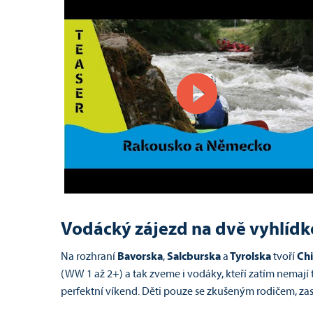
Vodácký zájezd na dvě vyhlídk
Na rozhraní
Bavorska
,
Salcburska
a
Tyrolska
tvoří
Ch
(WW 1 až 2+) a tak zveme i vodáky, kteří zatím nemají 
perfektní víkend. Děti pouze se zkušeným rodičem, zase