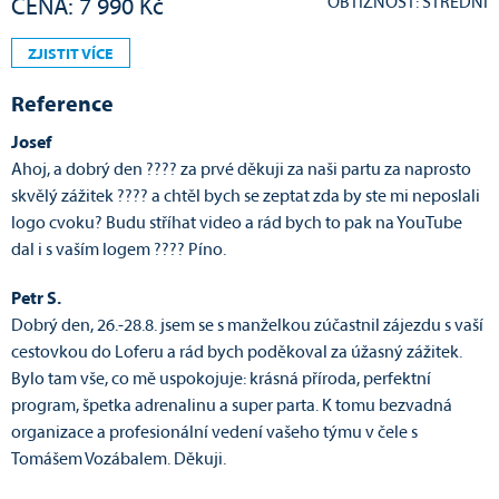
OBTÍŽNOST: STŘEDNÍ
CENA: 7 990 Kč
ZJISTIT VÍCE
Reference
Josef
Ahoj, a dobrý den ???? za prvé děkuji za naši partu za naprosto
skvělý zážitek ???? a chtěl bych se zeptat zda by ste mi neposlali
logo cvoku? Budu stříhat video a rád bych to pak na YouTube
dal i s vaším logem ???? Píno.
Petr S.
Dobrý den, 26.-28.8. jsem se s manželkou zúčastnil zájezdu s vaší
cestovkou do Loferu a rád bych poděkoval za úžasný zážitek.
Bylo tam vše, co mě uspokojuje: krásná příroda, perfektní
program, špetka adrenalinu a super parta. K tomu bezvadná
organizace a profesionální vedení vašeho týmu v čele s
Tomášem Vozábalem. Děkuji.