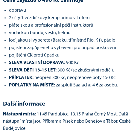
Cena zájezdu 6 490 Kč zahrnuje
dopravu
2x čtyřhvězdičkový kemp přímo v Loferu
přátelskou a profesionální péči instruktorů
vodáckou bundu, vestu, helmu
loď jakou si vyberete (Baraku, třímístné Rio, K1), pádlo
pojištění zapůjčeného vybavení pro případ poškození
pojištění CK proti úpadku
SLEVA VLASTNÍ DOPRAVA:
900 Kč.
SLEVA DĚTI 13-15 LET:
300 Kč (se zkušenými rodiči).
PŘÍPLATEK:
neopren 300 Kč, neoprenové boty 150 Kč.
POPLATKY NA MÍSTĚ:
za splutí Saalachu 4 € za osobu.
Další informace
Nástupní místa:
11:45 Pardubice, 13:15 Praha Černý Most. Další
nástupní místa jsou Příbram a Písek nebo Benešov a Tábor, České
Budějovice.