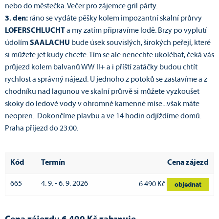
nebo do městečka. Večer pro zájemce gril párty.
3. den:
ráno se vydáte pěšky kolem impozantní skalní průrvy
LOFERSCHLUCHT
a my zatím připravíme lodě. Brzy po vyplutí
údolím
SAALACHU
bude úsek souvislých, širokých peřejí, které
si můžete jet kudy chcete. Tím se ale nenechte ukolébat, čeká vás
průjezd kolem balvanů WW II+ a i příští zatáčky budou chtít
rychlost a správný nájezd. U jednoho z potoků se zastavíme a z
chodníku nad lagunou ve skalní průrvě si můžete vyzkoušet
skoky do ledové vody v ohromné kamenné míse...však máte
neopren. Dokončíme plavbu a ve 14 hodin odjíždíme domů.
Praha příjezd do 23:00.
Kód
Termín
Cena zájezd
665
4. 9. - 6. 9. 2026
6 490 Kč
objednat