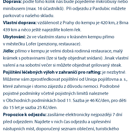
Doprava:
podle toho kolik nás bude pojedeme mikrobusy nebo
minibusem (max. 16 účastníků). Při odjezdu z Pardubic můžete
parkovat u našeho skladu.
Vlastní doprava:
vzdálenost z Prahy do kempu je 420 km, z Brna
439 km a něco ještě najezdíte kolem řek.
Ubytování:
2x ve vlastním stanu v krásném kempu přímo
v městečku Lofer (penziony, restaurace).
Jídlo:
přímo v kempu je velmi dobrá rodinná restaurace, malý
krámek s potravinami (lze si tady objednat snídani). Jinak vlastní
vaření a na sobotní večer si můžete objednat grilovaný steak.
Pojištění léčebných výloh v zahraničí pro rafting:
je nezbytné.
Můžeme vám zprostředkovat pojištění od Uniqa pojišťovna a. s.,
které zahrnuje i storno zájezdu z důvodu nemoci. Podrobné
pojistné podmínky včetně pojistných limitů naleznete
v Obchodních podmínkách bod 11. Sazba je 46 Kč/den, pro děti
do 15 let je sazba 25 Kč/den.
Propozice k odjezdu:
zasíláme elektronicky nejpozději 7 dní
před odjezdem. Najdete v nich čas odjezdu a upřesnění
nástupních míst, doporučený seznam oblečení, turistického