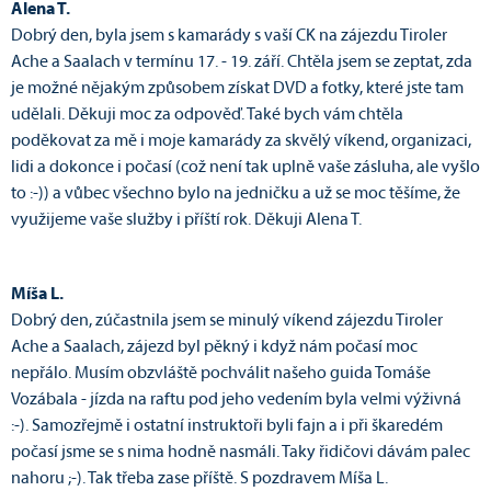
Alena T.
Dobrý den, byla jsem s kamarády s vaší CK na zájezdu Tiroler
Ache a Saalach v termínu 17. - 19. září. Chtěla jsem se zeptat, zda
je možné nějakým způsobem získat DVD a fotky, které jste tam
udělali. Děkuji moc za odpověď. Také bych vám chtěla
poděkovat za mě i moje kamarády za skvělý víkend, organizaci,
lidi a dokonce i počasí (což není tak uplně vaše zásluha, ale vyšlo
to :-)) a vůbec všechno bylo na jedničku a už se moc těšíme, že
využijeme vaše služby i příští rok. Děkuji Alena T.
Míša L.
Dobrý den, zúčastnila jsem se minulý víkend zájezdu Tiroler
Ache a Saalach, zájezd byl pěkný i když nám počasí moc
nepřálo. Musím obzvláště pochválit našeho guida Tomáše
Vozábala - jízda na raftu pod jeho vedením byla velmi výživná
:-). Samozřejmě i ostatní instruktoři byli fajn a i při škaredém
počasí jsme se s nima hodně nasmáli. Taky řidičovi dávám palec
nahoru ;-). Tak třeba zase příště. S pozdravem Míša L.