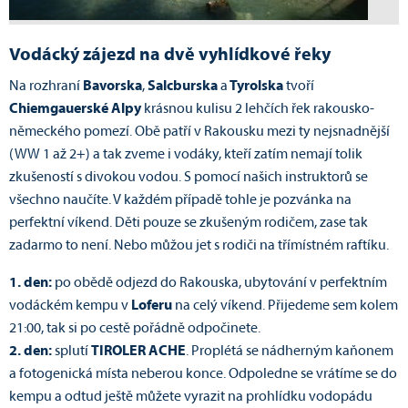
Vodácký zájezd na dvě vyhlídkové řeky
Na rozhraní
Bavorska
,
Salcburska
a
Tyrolska
tvoří
Chiemgauerské Alpy
krásnou kulisu 2 lehčích řek rakousko-
německého pomezí. Obě patří v Rakousku mezi ty nejsnadnější
(WW 1 až 2+) a tak zveme i vodáky, kteří zatím nemají tolik
zkušeností s divokou vodou. S pomocí našich instruktorů se
všechno naučíte.
V každém případě tohle je pozvánka na
perfektní víkend. Děti pouze se zkušeným rodičem, zase tak
zadarmo to není. Nebo můžou jet s rodiči na třímístném raftíku.
1. den:
po obědě odjezd do Rakouska, ubytování v perfektním
vodáckém kempu v
Loferu
na celý víkend. Přijedeme sem kolem
21:00, tak si po cestě pořádně odpočinete.
2. den:
splutí
TIROLER ACHE
. Proplétá se nádherným kaňonem
a fotogenická místa neberou konce. Odpoledne se vrátíme se do
kempu a odtud ještě můžete vyrazit na prohlídku vodopádu