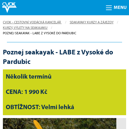
MENU
CVOK - CESTOVNÍ VODÁCKÁ KANCELÁŘ
SEAKAYAKY KURZY A ZÁJEZDY
KURZY, VÝLETY NA SEAKAJAKU
CURRENT:
POZNEJ SEAKAYAK - LABE Z VYSOKÉ DO PARDUBIC
Poznej seakayak - LABE z Vysoké do
Pardubic
Několik termínů
CENA: 1 990 Kč
OBTÍŽNOST: Velmi lehká