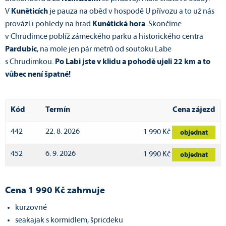
V
Kuněticích
je pauza na oběd v hospodě U přívozu a to už nás
provází i pohledy na hrad
Kunětická hora
. Skončíme
v Chrudimce poblíž zámeckého parku a historického centra
Pardubic
, na mole jen pár metrů od soutoku Labe
s Chrudimkou.
Po Labi jste v klidu a pohodě ujeli 22 km a to
vůbec není špatné!
Kód
Termín
Cena zájezd
442
22. 8. 2026
1 990 Kč
objednat
452
6. 9. 2026
1 990 Kč
objednat
Cena 1 990 Kč zahrnuje
kurzovné
seakajak s kormidlem, špricdeku