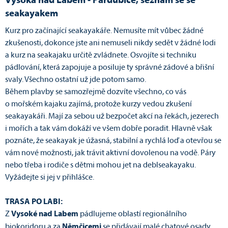
Vysoká nad Labem - Pardubice, seznam se se
seakayakem
Kurz pro začínající seakayakáře. Nemusíte mít vůbec žádné
zkušenosti, dokonce jste ani nemuseli nikdy sedět v žádné lodi
a kurz na seakajaku určitě zvládnete. Osvojíte si techniku
pádlování, která zapojuje a posiluje ty správné zádové a břišní
svaly. Všechno ostatní už jde potom samo.
Během plavby se samozřejmě dozvíte všechno, co vás
o mořském kajaku zajímá, protože kurzy vedou zkušení
seakayakáři. Mají za sebou už bezpočet akcí na řekách, jezerech
i mořích a tak vám dokáží ve všem dobře poradit. Hlavně však
poznáte, že seakayak je úžasná, stabilní a rychlá loď a otevřou se
vám nové možnosti, jak trávit aktivní dovolenou na vodě. Páry
nebo třeba i rodiče s dětmi mohou jet na deblseakayaku.
Vyžádejte si jej v přihlášce.
TRASA PO LABI:
Z
Vysoké nad Labem
pádlujeme oblastí regionálního
biokoridoru a za
Němčicemi
se přidávají malé chatové osady.