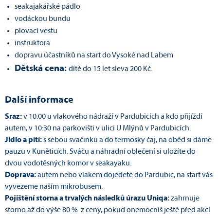
seakajakářské pádlo
vodáckou bundu
plovací vestu
instruktora
dopravu účastníků na start do Vysoké nad Labem
Dětská cena:
dítě do 15 let sleva 200 Kč.
Další informace
Sraz:
v 10:00 u vlakového nádraží v Pardubicích a kdo přijíždí
autem, v 10:30 na parkovišti v ulici U Mlýnů v Pardubicích.
Jídlo a pití:
s sebou svačinku a do termosky čaj, na oběd si dáme
pauzu v Kuněticích. Sváču a náhradní oblečení si uložíte do
dvou vodotěsných komor v seakayaku.
Doprava:
autem nebo vlakem dojedete do Pardubic, na start vás
vyvezeme naším mikrobusem.
Pojištění storna a trvalých následků úrazu Uniqa:
zahrnuje
storno až do výše 80 % z ceny, pokud onemocníš ještě před akcí