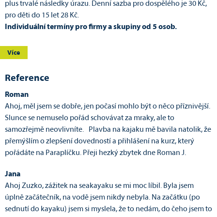
plus trvalé následky úrazu. Denní sazba pro dospělého je 30 Kč,
pro děti do 15 let 28 Kč.
Individuální termíny pro firmy a skupiny od 5 osob.
Více
Reference
Roman
Ahoj, měl jsem se dobře, jen počasí mohlo být o něco příznivější.
Slunce se nemuselo pořád schovávat za mraky, ale to
samozřejmě neovlivníte. Plavba na kajaku mě bavila natolik, že
přemýšlím o zlepšení dovedností a přihlášení na kurz, který
pořádáte na Paraplíčku. Přeji hezký zbytek dne Roman J.
Jana
Ahoj Zuzko, zážitek na seakayaku se mi moc líbil. Byla jsem
úplně začátečník, na vodě jsem nikdy nebyla. Na začátku (po
sednutí do kayaku) jsem si myslela, že to nedám, do čeho jsem to