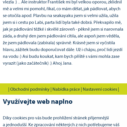
vlezla :) ... Ale instruktor František mi byl velkou oporou, zklidnil
mě a velmi mi pomohl, říkal, co mám dělat, jak pádlovat, abych
se otočila apod. Plavbu na seakayaku jsem si velmi užila, užila
jsem si i cestu po Labi, parta lidí byla také dobrá. Překvapilo mě,
jak je pádlování těžké i skvělé zároveň - pěkně jsem si narovnala
záda, a druhý den jsem pádlování cítila, ale aspoň jsem věděla,
že jsem pádlovala (zabírala) správně. Krásně jsem si vyčistila
hlavu, zážitek budu doporučovat dále. Už i chápu, proč lidi jezdí
na vodu :) Asi budu koukat, kam bych příště s vámi mohla zase
vyrazit (jako začátečník) :) Ahoj Jana.
|
Obchodní podmínky
|
Nabídka práce
|
Nastavení cookies
|
Využívejte web naplno
Díky cookies pro vás bude prohlížení stránek příjemnější
CVOK s.r.o., Cestovní vodácká kancelář Pardubice
a jednodušší. Ke zpracování některých z nich potřebujeme váš