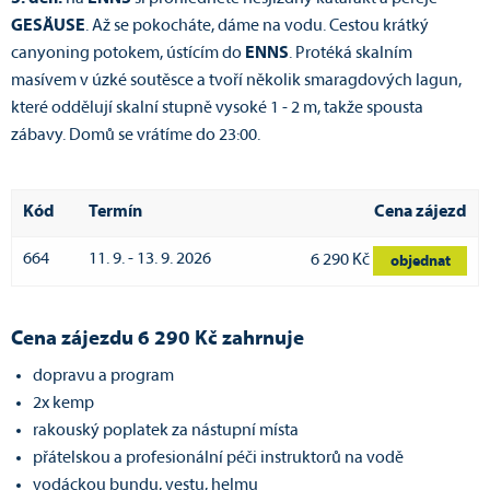
GESÄUSE
. Až se pokocháte, dáme na vodu. Cestou krátký
canyoning potokem, ústícím do
ENNS
. Protéká skalním
masívem v úzké soutěsce a tvoří několik smaragdových lagun,
které oddělují skalní stupně vysoké 1 - 2 m, takže spousta
zábavy. Domů se vrátíme do 23:00.
Kód
Termín
Cena zájezd
664
11. 9. - 13. 9. 2026
6 290 Kč
objednat
Cena zájezdu 6 290 Kč zahrnuje
dopravu a program
2x kemp
rakouský poplatek za nástupní místa
přátelskou a profesionální péči instruktorů na vodě
vodáckou bundu, vestu, helmu