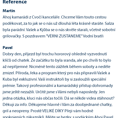
Reference
Martin
Ahoj kamarádi z Cvočí kanceláře. Chceme Vám touto cestou
poděkovat, za to jak se o nás už dlouhá léta krásně staráte. Salza
byla parádní. Vašek a Kjůba se o nás skvěle starali, včetně sobotní
grilovačky. S pozdravem "VĚRNI ZUSTANEME" Vodní bratři
Pavel
Dobry den, příjezd byl trochu hororový ohledně vyzvednutí
klíčů od chatek. Ze začátku to byla sranda, ale po chvíli to bylo
až nepříjemné. Nicméně tento zážitek během soboty a neděle
zmizel. Příroda, řeka a program který pro nás připravili Vašek a
Kuba byl exkluzivní. Vaší instruktoři by si zasloužili speciální
prémie. Takový profesionální a kamarádský přístup dohromady
jsme ještě nezažili. Určitě jsme s Vámi nebyli naposledy. Jen
jedna otázka, kluci nás občas točili. Dá se někde videa stáhnout?
Děkuji za info. Děkujeme hlavně i Vám za doobjednané chatky,
gril a neopreny. Prostě VELIKÉ DÍKY Přeji vám hodně
spokojených zákazníků. Mějte se hezky, s vodáckým Ahoj Pavel