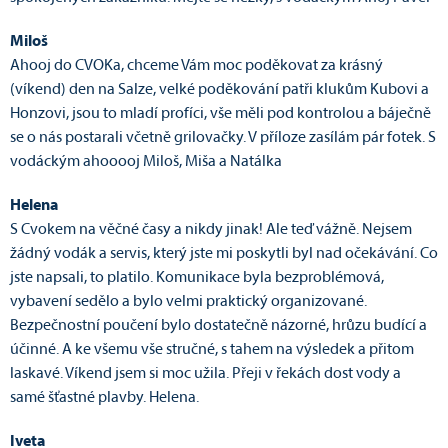
Miloš
Ahooj do CVOKa, chceme Vám moc poděkovat za krásný
(víkend) den na Salze, velké poděkování patři klukům Kubovi a
Honzovi, jsou to mladí profíci, vše měli pod kontrolou a báječně
se o nás postarali včetně grilovačky. V příloze zasílám pár fotek. S
vodáckým ahooooj Miloš, Miša a Natálka
Helena
S Cvokem na věčné časy a nikdy jinak! Ale teď vážně. Nejsem
žádný vodák a servis, který jste mi poskytli byl nad očekávání. Co
jste napsali, to platilo. Komunikace byla bezproblémová,
vybavení sedělo a bylo velmi praktický organizované.
Bezpečnostní poučení bylo dostatečně názorné, hrůzu budící a
účinné. A ke všemu vše stručné, s tahem na výsledek a přitom
laskavé. Víkend jsem si moc užila. Přeji v řekách dost vody a
samé šťastné plavby. Helena.
Iveta