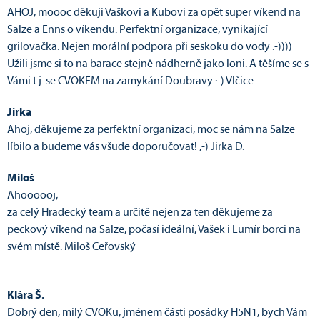
AHOJ, moooc děkuji Vaškovi a Kubovi za opět super víkend na
Salze a Enns o víkendu. Perfektní organizace, vynikající
grilovačka. Nejen morální podpora při seskoku do vody :-))))
Užili jsme si to na barace stejně nádherně jako loni. A těšíme se s
Vámi t.j. se CVOKEM na zamykání Doubravy :-) Vlčice
Jirka
Ahoj, děkujeme za perfektní organizaci, moc se nám na Salze
líbilo a budeme vás všude doporučovat! ;-) Jirka D.
Miloš
Ahoooooj,
za celý Hradecký team a určitě nejen za ten děkujeme za
peckový víkend na Salze, počasí ideální, Vašek i Lumír borci na
svém místě. Miloš Čeřovský
Klára Š.
Dobrý den, milý CVOKu, jménem části posádky H5N1, bych Vám