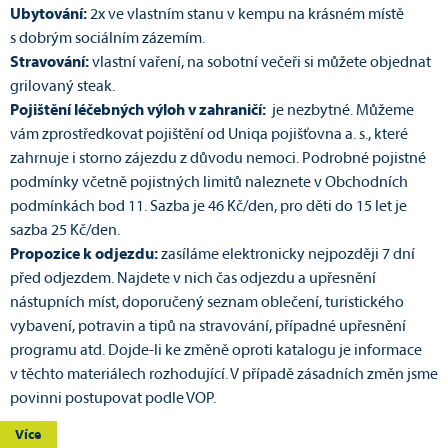
Ubytování:
2x ve vlastním stanu v kempu na krásném místě
s dobrým sociálním zázemím.
Stravování:
vlastní vaření, na sobotní večeři si můžete objednat
grilovaný steak.
Pojištění léčebných výloh v zahraničí:
je nezbytné. Můžeme
vám zprostředkovat pojištění od Uniqa pojišťovna a. s., které
zahrnuje i storno zájezdu z důvodu nemoci. Podrobné pojistné
podmínky včetně pojistných limitů naleznete v Obchodních
podmínkách bod 11. Sazba je 46 Kč/den, pro děti do 15 let je
sazba 25 Kč/den.
Propozice k odjezdu:
zasíláme elektronicky nejpozději 7 dní
před odjezdem. Najdete v nich čas odjezdu a upřesnění
nástupních míst, doporučený seznam oblečení, turistického
vybavení, potravin a tipů na stravování, případné upřesnění
programu atd. Dojde-li ke změně oproti katalogu je informace
v těchto materiálech rozhodující. V případě zásadních změn jsme
povinni postupovat podle VOP.
Více