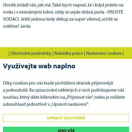
člověk zvládl vše, jak má. Také bych napsal, že i když jedete na
vodu i s neznámými lidmi, vždy se sejde dobrá parta - PROSTĚ
VODÁCI. Ještě jednou tedy děkuji za super víkend, určitě se
vrátíme! Jarda
|
Obchodní podmínky
|
Nabídka práce
|
Nastavení cookies
|
Využívejte web naplno
Díky cookies pro vás bude prohlížení stránek příjemnější
CVOK s.r.o., Cestovní vodácká kancelář Pardubice
a jednodušší. Ke zpracování některých z nich potřebujeme váš
Doubravická 386
souhlas, který dáte kliknutím na „Přijmout vše“, nebo je můžete
533 53 Pardubice VII - Ohrazenice
odsouhlasit jednotlivě v „Upravit nastavení“.
GPS: N 50°3.67643', E 15°45.16650'
UPRAVIT NASTAVENÍ
tel.:
+420 725 743 514
mobil:
+420 725 596 817
| e-mail:
cvok@cvok.cz
CHCI VŠE