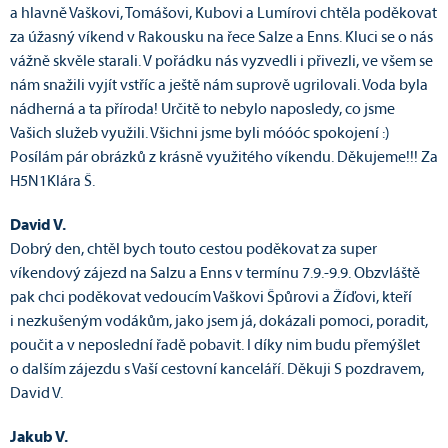
a hlavně Vaškovi, Tomášovi, Kubovi a Lumírovi chtěla poděkovat
za úžasný víkend v Rakousku na řece Salze a Enns. Kluci se o nás
vážně skvěle starali. V pořádku nás vyzvedli i přivezli, ve všem se
nám snažili vyjít vstříc a ještě nám suprově ugrilovali. Voda byla
nádherná a ta příroda! Určitě to nebylo naposledy, co jsme
Vašich služeb využili. Všichni jsme byli móóóc spokojení :)
Posílám pár obrázků z krásně využitého víkendu. Děkujeme!!! Za
H5N1Klára Š.
David V.
Dobrý den, chtěl bych touto cestou poděkovat za super
víkendový zájezd na Salzu a Enns v termínu 7.9.-9.9. Obzvláště
pak chci poděkovat vedoucím Vaškovi Špůrovi a Žíďovi, kteří
i nezkušeným vodákům, jako jsem já, dokázali pomoci, poradit,
poučit a v neposlední řadě pobavit. I díky nim budu přemýšlet
o dalším zájezdu s Vaší cestovní kanceláří. Děkuji S pozdravem,
David V.
Jakub V.