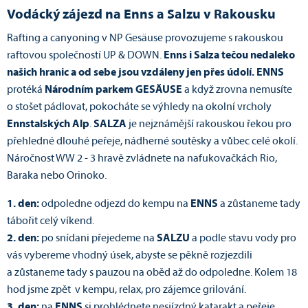
Vodácký zájezd na Enns a Salzu v Rakousku
Rafting a canyoning v NP Gesäuse provozujeme s rakouskou
raftovou společností UP & DOWN.
Enns i Salza tečou nedaleko
našich hranic a od sebe jsou vzdáleny jen přes údolí.
ENNS
protéká
Národním parkem GESÄUSE
a když zrovna nemusíte
o stošet pádlovat, pokocháte se výhledy na okolní vrcholy
Ennstalských Alp
.
SALZA
je nejznámější rakouskou řekou pro
přehledné dlouhé peřeje, nádherné soutěsky a vůbec celé okolí.
Náročnost WW 2 - 3 hravě zvládnete na nafukovačkách Rio,
Baraka nebo Orinoko.
1. den:
odpoledne odjezd do kempu na
ENNS
a zůstaneme tady
tábořit celý víkend.
2. den:
po snídani přejedeme na
SALZU
a podle stavu vody pro
vás vybereme vhodný úsek, abyste se pěkně rozjezdili
a zůstaneme tady s pauzou na oběd až do odpoledne. Kolem 18
hod jsme zpět v kempu, relax, pro zájemce grilování.
3. den:
na
ENNS
si prohlédnete nesjízdný katarakt a peřeje