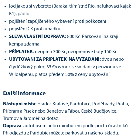
loď jakou si vyberete (Baraka, třímístné Rio, nafukovací kajak
K1), pádlo
pojištění zapůjčeného vybavení proti poškození
pojištění CK proti úpadku
SLEVA VLASTNÍ DOPRAVA:
800 Kč. Parkovaní na kraji
kempu zdarma.
PŘÍPLATEK:
neopren 300 Kč, neoprenové boty 150 Kč.
UBYTOVÁNÍ ZA PŘÍPLATEK NA VYŽÁDÁNÍ:
dvou nebo
čtyřlůžkový pokoj 35 €/os./noc se snídaní v penzionu ve
Wildalpenu, platba předem 50% z ceny ubytování.
Další informace
Nástupní místa:
Hradec Králové, Pardubice, Poděbrady, Praha,
Příbram a Písek nebo Benešov a Tábor, České Budějovice.
Trutnov a Jaroměř na dotaz.
Doprava:
autobusem nebo minibusem podle počtu účastníků.
Při odjezdu z Pardubic můžete parkovat u našeho skladu.