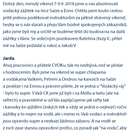
Dobrý den, minulý víkend 7-9.9. 2018 jsme u vás absolvovali
vodácký zážitek na řece Salze a Enns. Chtěla jsem touto cestou
ještě jednou poděkovat instruktorům za pěkně strávený víkend,
hezky se o nás starali a přeju Vám hodně spokojených zákazníků,
jako jsme byli my a určitě se budeme těšit do budoucna na další
zážitky s Vámi. Se srdečným pozdravem Kateřina (brzy V., přítel
mě na Salze požádal o ruku) a Jakub V.
Jarda
Ahoj pracovníci a přátelé CVOKu, tak mi nezbývá, než se přidat
s hodnocením. Byli jsme na víkend se super chlapama
a vodákama Vaškem, Petrem a Ondrou na kanoích na Salze
a posléze i na Ennsu a právem píšete, že se jedná o "Vodácký ráj"
- bylo to super. S Vaší CK jsme již byli i na Möllu a Iselu (ale na
raftech) a pravidelně si od Vás zapůjčujeme jak rafty tak
i kanoiky ke sjíždění českých řek a vždy se jedná o nejhezčí roční
zážitky a to nejen na vodě, ale i mimo ni. Vaši vodáci a instruktoři
jsou opravdu super a nezkazí žádnou zábavu. A na vodě se
z nich zase stanou opravdoví profíci, co poradí jak "na vodu", aby