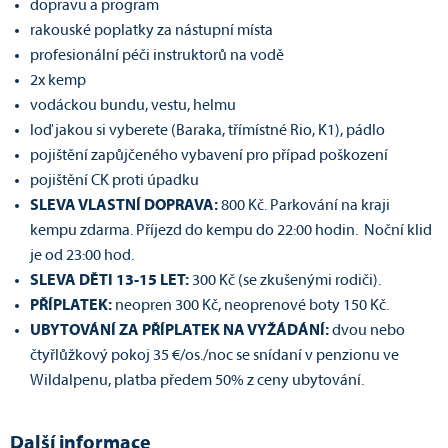
dopravu a program
rakouské poplatky za nástupní místa
profesionální péči instruktorů na vodě
2x kemp
vodáckou bundu, vestu, helmu
loď jakou si vyberete (Baraka, třímístné Rio, K1), pádlo
pojištění zapůjčeného vybavení pro případ poškození
pojištění CK proti úpadku
SLEVA VLASTNÍ DOPRAVA:
800 Kč. Parkování na kraji
kempu zdarma. Příjezd do kempu do 22:00 hodin. Noční klid
je od 23:00 hod.
SLEVA DĚTI 13-15 LET:
300 Kč (se zkušenými rodiči).
PŘÍPLATEK:
neopren 300 Kč, neoprenové boty 150 Kč.
UBYTOVÁNÍ ZA PŘÍPLATEK NA VYŽÁDÁNÍ:
dvou nebo
čtyřlůžkový pokoj 35 €/os./noc se snídaní v penzionu ve
Wildalpenu, platba předem 50% z ceny ubytování.
Další informace