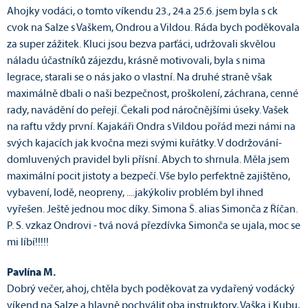
Ahojky vodáci, o tomto ví­kendu 23., 24.a 25.6. jsem byla s ck
cvok na Salze s Vaškem, Ondrou a Vildou. Ráda bych poděkovala
za super zážitek. Kluci jsou bezva parťáci, udržovali skvělou
náladu účastníků zájezdu, krásně motivovali, byla s nima
legrace, starali se o nás jako o vlastní. Na druhé straně však
maximálně dbali o naši bezpečnost, proškolení­, záchrana, cenné
rady, navádění­ do peřejí­. Čekali pod náročnějšími úseky. Vašek
na raftu vždy první­. Kajakáři Ondra s Vildou pořád mezi námi na
svých kajací­ch jak kvočna mezi svými kuřátky. V dodržování­
domluvených pravidel byli přísní­. Abych to shrnula. Měla jsem
maximální­ pocit jistoty a bezpečí­. Vše bylo perfektně zajištěno,
vybavení­, lodě, neopreny, ....jakýkoliv problém byl ihned
vyřešen. Ještě jednou moc dí­ky. Simona Š. alias Simonča z Říčan.
P. S. vzkaz Ondrovi - tvá nová přezdí­vka Simonča se ujala, moc se
mi líbí­!!!!!
Pavlína M.
Dobrý večer, ahoj, chtěla bych poděkovat za vydařený vodácký
víkend na Salze a hlavně pochválit oba instruktory, Vaška i Kubu,