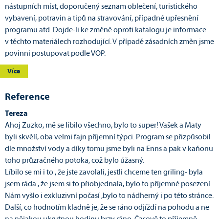
nástupních míst, doporučený seznam oblečení, turistického
vybavení, potravin a tipů na stravování, případné upřesnění
programu atd. Dojde-li ke změně oproti katalogu je informace
v těchto materiálech rozhodující. V případě zásadních změn jsme
povinni postupovat podle VOP.
Více
Reference
Tereza
Ahoj Zuzko, mě se líbilo všechno, bylo to super! Vašek a Maty
byli skvělí, oba velmi fajn příjemní týpci. Program se přizpůsobil
dle množství vody a díky tomu jsme byli na Enns a pak v kaňonu
toho průzračného potoka, což bylo úžasný.
Líbilo se mi i to , že jste zavolali, jestli chceme ten griling- byla
jsem ráda , že jsem si to přiobjednala, bylo to příjemné posezení.
Nám vyšlo i exkluzivní počasí ,bylo to nádherný i po této stránce.
Další, co hodnotím kladně je, že se ráno odjíždí na pohodu a ne