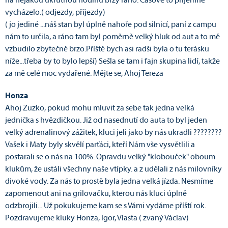
na nějakou ukrutnou hodinu brzy ráno. Časově to příjemně
vycházelo.( odjezdy, příjezdy)
( jo jediné ...náš stan byl úplně nahoře pod silnicí, paní z campu
nám to určila, a ráno tam byl poměrně velký hluk od aut a to mě
vzbudilo zbytečně brzo.Příště bych asi radši byla o tu terásku
níže...třeba by to bylo lepší) Sešla se tam i fajn skupina lidí, takže
za mě celé moc vydařené. Mějte se, Ahoj Tereza
Honza
Ahoj Zuzko, pokud mohu mluvit za sebe tak jedna velká
jednička s hvězdičkou. Již od nasednutí do auta to byl jeden
velký adrenalinový zážitek, kluci jeli jako by nás ukradli ????????
Vašek i Maty byly skvělí parťáci, kteří Nám vše vysvětlili a
postarali se o nás na 100%. Opravdu velký "klobouček" oboum
klukům, že ustáli všechny naše vtípky. a z udělali z nás milovníky
divoké vody. Za nás to prostě byla jedna velká jízda. Nesmíme
zapomenout ani na grilovačku, kterou nás kluci úplně
odzbrojili... Už pokukujeme kam se s Vámi vydáme příští rok.
Pozdravujeme kluky Honza, Igor, Vlasta ( zvaný Václav)