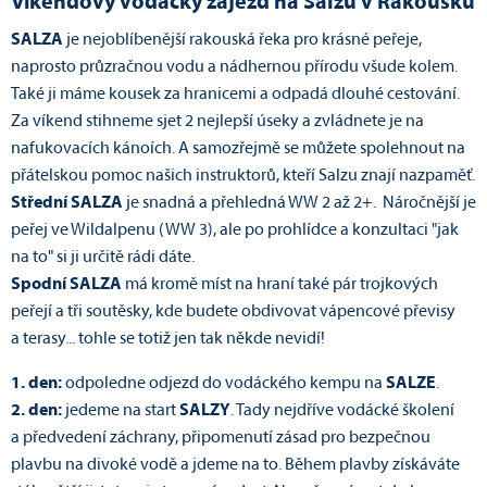
Víkendový vodácký zájezd na Salzu v Rakousku
SALZA
je nejoblíbenější rakouská řeka pro krásné peřeje,
naprosto průzračnou vodu a nádhernou přírodu všude kolem.
Také ji máme kousek za hranicemi a odpadá dlouhé cestování.
Za víkend stihneme sjet 2 nejlepší úseky a zvládnete je na
nafukovacích kánoích. A samozřejmě se můžete spolehnout na
přátelskou pomoc našich instruktorů, kteří Salzu znají nazpaměť.
Střední SALZA
je snadná a přehledná WW 2 až 2+. Náročnější je
peřej ve Wildalpenu (WW 3), ale po prohlídce a konzultaci "jak
na to" si ji určitě rádi dáte.
Spodní SALZA
má kromě míst na hraní také pár trojkových
peřejí a tři soutěsky, kde budete obdivovat vápencové převisy
a terasy... tohle se totiž jen tak někde nevidí!
1. den:
odpoledne odjezd do vodáckého kempu na
SALZE
.
2. den:
jedeme na start
SALZY
. Tady nejdříve vodácké školení
a předvedení záchrany, připomenutí zásad pro bezpečnou
plavbu na divoké vodě a jdeme na to. Během plavby získáváte