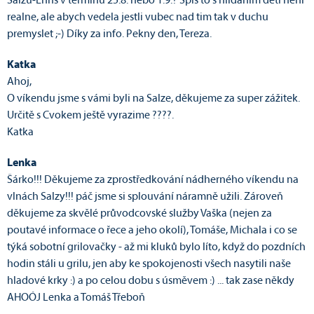
Salzu-Enns v terminu 25.8. nebo 1.9.? Spis to s hlidanim deti neni
realne, ale abych vedela jestli vubec nad tim tak v duchu
premyslet ;-) Díky za info. Pekny den, Tereza.
Katka
Ahoj,
O víkendu jsme s vámi byli na Salze, děkujeme za super zážitek.
Určitě s Cvokem ještě vyrazime ????.
Katka
Lenka
Šárko!!! Děkujeme za zprostředkování nádherného víkendu na
vlnách Salzy!!! páč jsme si splouvání náramně užili. Zároveň
děkujeme za skvělé průvodcovské služby Vaška (nejen za
poutavé informace o řece a jeho okolí), Tomáše, Michala i co se
týká sobotní grilovačky - až mi kluků bylo líto, když do pozdních
hodin stáli u grilu, jen aby ke spokojenosti všech nasytili naše
hladové krky :) a po celou dobu s úsměvem :) ... tak zase někdy
AHOÓJ Lenka a Tomáš Třeboň