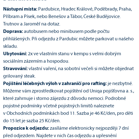
Nástupní místa:
Pardubice, Hradec Králové, Poděbrady, Praha,
Příbram a Písek, nebo Benešov a Tábor, České Budějovice.
Trutnov a Jaroměř na dotaz.
Doprava:
autobusem nebo minibusem podle počtu
přihlášených. Při odjezdu z Pardubic můžete parkovat u našeho
skladu.
Ubytování:
2x ve vlastním stanu v kempu s velmi dobrým
sociálním zázemím a hospodou.
Stravování:
vlastní vaření, na sobotní večeři si můžete objednat
grilovaný steak.
Pojištění léčebných výloh v zahraničí pro rafting:
je nezbytné.
Můžeme vám zprostředkovat pojištění od Uniqa pojišťovna a. s.,
které zahrnuje i storno zájezdu z důvodu nemoci. Podrobné
pojistné podmínky včetně pojistných limitů naleznete
v Obchodních podmínkách bod 11. Sazba je 46 Kč/den, pro děti
do 15 let je sazba 25 Kč/den.
Propozice k odjezdu:
zasíláme elektronicky nejpozději 7 dní
před odjezdem. Najdete v nich čas odjezdu a upřesnění