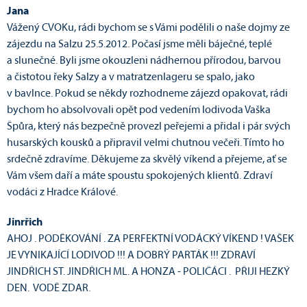
Jana
Vážený CVOKu, rádi bychom se s Vámi podělili o naše dojmy ze
zájezdu na Salzu 25.5.2012. Počasí jsme měli báječné, teplé
a slunečné. Byli jsme okouzleni nádhernou přírodou, barvou
a čistotou řeky Salzy a v matratzenlageru se spalo, jako
v bavlnce. Pokud se někdy rozhodneme zájezd opakovat, rádi
bychom ho absolvovali opět pod vedením lodivoda Vaška
Špůra, který nás bezpečně provezl peřejemi a přidal i pár svých
husarských kousků a připravil velmi chutnou večeři. Tímto ho
srdečně zdravíme. Děkujeme za skvělý víkend a přejeme, ať se
Vám všem daří a máte spoustu spokojených klientů. Zdraví
vodáci z Hradce Králové.
Jinrřich
AHOJ . PODĚKOVÁNÍ . ZA PERFEKTNÍ VODÁCKÝ VÍKEND ! VAŠEK
JE VYNIKAJÍCÍ LODIVOD !!! A DOBRÝ PARTÁK !!! ZDRAVÍ
JINDŘICH ST. JINDŘICH ML. A HONZA - POLIČÁCI . PŘIJI HEZKÝ
DEN. VODĚ ZDAR.