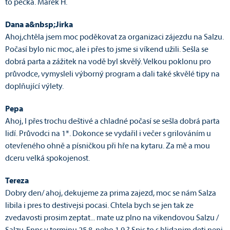
to pecka. Marek H.
Dana a&nbsp;Jirka
Ahoj,chtěla jsem moc poděkovat za organizaci zájezdu na Salzu.
Počasí bylo nic moc, ale i přes to jsme si víkend užili. Sešla se
dobrá parta a zážitek na vodě byl skvělý. Velkou poklonu pro
průvodce, vymysleli výborný program a dali také skvělé tipy na
doplňující výlety.
Pepa
Ahoj, I přes trochu deštivé a chladné počasí se sešla dobrá parta
lidí. Průvodci na 1*. Dokonce se vydařil i večer s grilováním u
otevřeného ohně a písničkou při hře na kytaru. Za mě a mou
dceru velká spokojenost.
Tereza
Dobry den/ ahoj, dekujeme za prima zajezd, moc se nám Salza
libila i pres to destivejsi pocasi. Chtela bych se jen tak ze
zvedavosti prosim zeptat... mate uz plno na vikendovou Salzu /