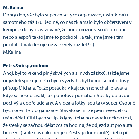
M. Kalina
Dobrý den, vše bylo super co se tyče organizace, instruktorů i
samotného zážitku. Jediné, co nás zklamalo bylo občerstvení v
kempu, kde bylo avizované, že bude možnost si něco koupit
nebo alespoň takto jsme to pochopili, a tak jsme jsme s tím
počítali. Jinak děkujeme za skvělý zážitek! :-)
M.Kalina
Petr s&nbsp;rodinou
Ahoj, byl to víkend plný skvělých a silných zážitků, takže jsme
odjížděli spokojeni. Co bych vyzdvihl, byl humor a pohodový
přístup Michala. To, že posádka v kajacích nenechali plavat a
když se někdo cvakl, tak pohotově pomáhali. Steaky opravdu
poctivý a dobře udělaný. A videa a fotky jsou taky super. Osobně
bych ocenil víc organizace. Stávalo se mi, že jsem nevěděl co
mám dělat. Cítil bych se líp, kdyby třeba po návratu někdo řekl,
že steaky se začnou dělat cca za hodinu, že odjezd aut pro auta
bude v... (tahle nás nakonec jelo šest v jednom autě), třeba při