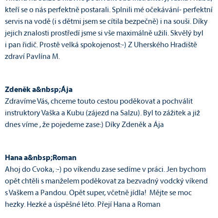
kteří se o nás perfektně postarali. Splnili mé očekávání- perfektní
servis na vodě (i s dětmi jsem se cítila bezpečně) i na souši. Díky
jejich znalosti prostředí jsme si vše maximálně užili. Skvělý byl
i pan řidič. Prostě velká spokojenost:-) Z Uherského Hradiště
zdraví Pavlína M.
Zdeněk a&nbsp;Ája
Zdravíme Vás, chceme touto cestou poděkovat a pochválit
instruktory Vaška a Kubu (zájezd na Salzu). Byl to zážitek a již
dnes víme , že pojedeme zase:) Díky Zdeněk a Ája
Hana a&nbsp;Roman
Ahoj do Cvoka, :-) po víkendu zase sedíme v práci. Jen bychom
opět chtěli s manželem poděkovat za bezvadný vodcký víkend
s Vaškem a Pandou. Opět super, včetně jídla! Mějte se moc
hezky. Hezké a úspěšné léto. Přejí Hana a Roman