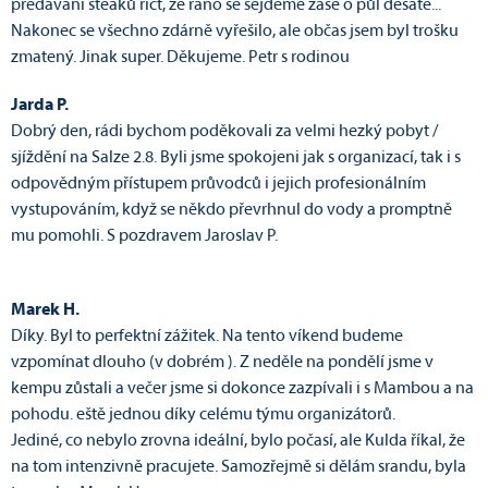
předávání steaků říct, že ráno se sejdeme zase o půl desáté...
Nakonec se všechno zdárně vyřešilo, ale občas jsem byl trošku
zmatený. Jinak super. Děkujeme. Petr s rodinou
Jarda P.
Dobrý den, rádi bychom poděkovali za velmi hezký pobyt /
sjíždění na Salze 2.8. Byli jsme spokojeni jak s organizací, tak i s
odpovědným přístupem průvodců i jejich profesionálním
vystupováním, když se někdo převrhnul do vody a promptně
mu pomohli. S pozdravem Jaroslav P.
Marek H.
Díky. Byl to perfektní zážitek. Na tento víkend budeme
vzpomínat dlouho (v dobrém ). Z neděle na pondělí jsme v
kempu zůstali a večer jsme si dokonce zazpívali i s Mambou a na
pohodu. eště jednou díky celému týmu organizátorů.
Jediné, co nebylo zrovna ideální, bylo počasí, ale Kulda říkal, že
na tom intenzivně pracujete. Samozřejmě si dělám srandu, byla