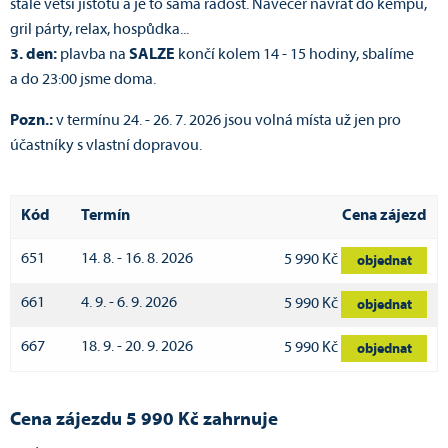
stále větší jistotu a je to samá radost. Navečer návrat do kempu,
gril párty, relax, hospůdka...
3. den:
plavba na
SALZE
končí kolem 14 - 15 hodiny, sbalíme
a do 23:00 jsme doma.
Pozn.:
v termínu 24. - 26. 7. 2026 jsou volná místa už jen pro
účastníky s vlastní dopravou.
Kód
Termín
Cena zájezd
651
14. 8. - 16. 8. 2026
5 990 Kč
objednat
661
4. 9. - 6. 9. 2026
5 990 Kč
objednat
667
18. 9. - 20. 9. 2026
5 990 Kč
objednat
Cena zájezdu 5 990 Kč zahrnuje