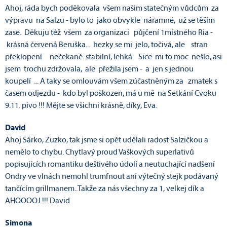
Ahoj, ráda bych poděkovala všem našim statečným vůdcům za
výpravu na Salzu - bylo to jako obvykle náramné, už se těším
zase. Děkuju též všem za organizaci půjčení 1místného Ria -
krásná červená Beruška... hezky se mi jelo, točivá, ale stran
překlopení nečekaně stabilní, lehká. Sice mi to moc nešlo, asi
jsem trochu zdržovala, ale přežila jsem - a jen s jednou
koupelí ... A taky se omlouvám všem zúčastněným za zmatek s
časem odjezdu - kdo byl poškozen, má u mě na Setkání Cvoku
9.11. pivo !!! Mějte se všichni krásně, díky, Eva.
David
Ahoj Šárko, Zuzko, tak jsme si opět udělali radost Salzičkou a
nemělo to chybu. Chytlavý proud Vaškových superlativů
popisujících romantiku deštivého údolí a neutuchající nadšení
Ondry ve vlnách nemohl trumfnout ani výtečný stejk podávaný
tančícím grillmanem..Takže za nás všechny za 1, velkej dík a
AHOOOOJ !!! David
Simona