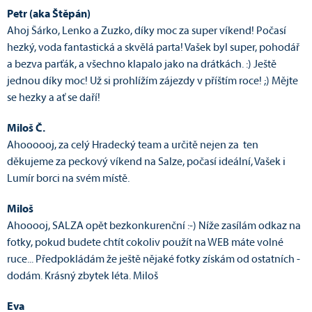
Petr (aka Štěpán)
Ahoj Šárko, Lenko a Zuzko, díky moc za super víkend! Počasí
hezký, voda fantastická a skvělá parta! Vašek byl super, pohodář
a bezva parťák, a všechno klapalo jako na drátkách. :) Ještě
jednou díky moc! Už si prohlížím zájezdy v příštím roce! ;) Mějte
se hezky a ať se daří!
Miloš Č.
Ahoooooj, za celý Hradecký team a určitě nejen za ten
děkujeme za peckový víkend na Salze, počasí ideální, Vašek i
Lumír borci na svém místě.
Miloš
Ahooooj, SALZA opět bezkonkurenční :-) Níže zasílám odkaz na
fotky, pokud budete chtít cokoliv použít na WEB máte volné
ruce... Předpokládám že ještě nějaké fotky získám od ostatních -
dodám. Krásný zbytek léta. Miloš
Eva