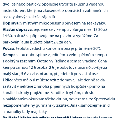
dvojice nebo partičky. Společně utvoříte skupinu vedenou
instruktorem, který má zkušenosti z domácích i zahraničních
seakayakových akcí a zájezdů.
Doprava:
9 místným mikrobusem s přívěsem na seakayaky.
Vlastní doprava:
sejdeme se v kempu v Burgu mezi 13:30 až
14:30, pak už se připravujeme na plavbu a vyrážíme. Za
parkování auta budete platit 2 € za den.
Počasí:
teplota vzduchu koncem srpna je průměrně 20°C
Kemp:
celou dobu spíme v jediném a velmi pěkném kempu
s dobrým zázemím. Odtud vyjíždíme a sem se vracíme. Cena
kempu za noc: 12 € osoba, 2 € je pobytová taxa a 6,50 € je za
malý stan, 5 € za vlastní auto, přijedete-li po vlastní ose.
Jídlo:
něco málo si můžete vzít z domova, ale denně se dá
zastavit v některé z mnoha příjemných hospůdek přímo na
kanálech, kudy projíždíme. Fandíte- li rybám, chřestu
a nakládaným okurkám všeho druhu, odvezete si ze Spreewaldu
nezapomenutelný gurmánský zážitek. Jinak samozřejmě šnicl
a hranolky tady mají taky.