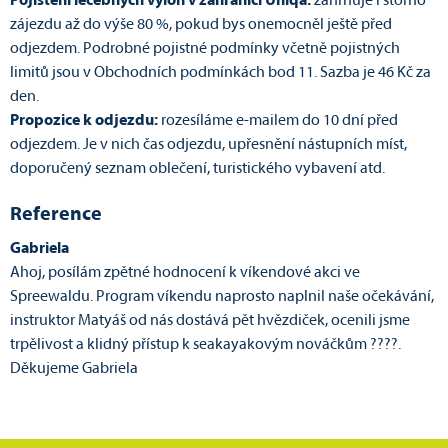
Pojištění léčebných výloh v zahraničí Uniqa:
zahrnuje i storno
zájezdu až do výše 80 %, pokud bys onemocněl ještě před
odjezdem. Podrobné pojistné podmínky včetně pojistných
limitů jsou v Obchodních podmínkách bod 11. Sazba je 46 Kč za
den.
Propozice k odjezdu:
rozesíláme e-mailem do 10 dní před
odjezdem. Je v nich čas odjezdu, upřesnění nástupních míst,
doporučený seznam oblečení, turistického vybavení atd.
Reference
Gabriela
Ahoj, posílám zpětné hodnocení k víkendové akci ve
Spreewaldu. Program víkendu naprosto naplnil naše očekávání,
instruktor Matyáš od nás dostává pět hvězdiček, ocenili jsme
trpělivost a klidný přístup k seakayakovým nováčkům ????.
Děkujeme Gabriela