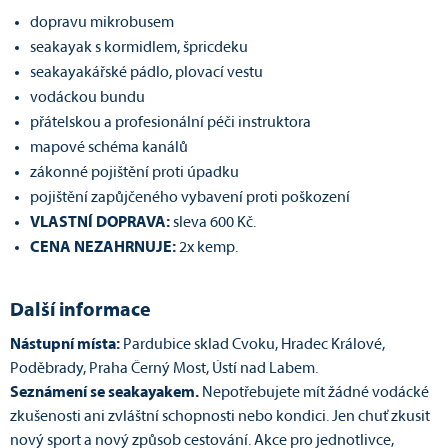
dopravu mikrobusem
seakayak s kormidlem, špricdeku
seakayakářské pádlo, plovací vestu
vodáckou bundu
přátelskou a profesionální péči instruktora
mapové schéma kanálů
zákonné pojištění proti úpadku
pojištění zapůjčeného vybavení proti poškození
VLASTNÍ DOPRAVA:
sleva 600 Kč.
CENA NEZAHRNUJE:
2x kemp.
Další informace
Nástupní místa:
Pardubice sklad Cvoku, Hradec Králové,
Poděbrady, Praha Černý Most, Ústí nad Labem.
Seznámení se seakayakem.
Nepotřebujete mít žádné vodácké
zkušenosti ani zvláštní schopnosti nebo kondici. Jen chuť zkusit
nový sport a nový způsob cestování. Akce pro jednotlivce,