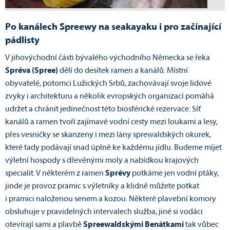
Po kanálech Spreewy na seakayaku i pro začínající
pádlisty
V jihovýchodní části bývalého východního Německa se řeka
Spréva (Spree)
dělí do desítek ramen a kanálů. Místní
obyvatelé, potomci Lužických Srbů, zachovávají svoje lidové
zvyky i architekturu a několik evropských organizací pomáhá
udržet a chránit jedinečnost této biosférické rezervace. Síť
kanálů a ramen tvoří zajímavé vodní cesty mezi loukami a lesy,
přes vesničky se skanzeny i mezi lány sprewaldských okurek,
které tady podávají snad úplně ke každému jídlu. Budeme míjet
výletní hospody s dřevěnými moly a nabídkou krajových
specialit. V některém z ramen
Sprévy
potkáme jen vodní ptáky,
jinde je provoz pramic s výletníky a klidně můžete potkat
i pramici naloženou senem a kozou. Některé plavební komory
obsluhuje v pravidelných intervalech služba, jiné si vodáci
otevírají sami a plavbě
Spreewaldskými Benátkami
tak vůbec