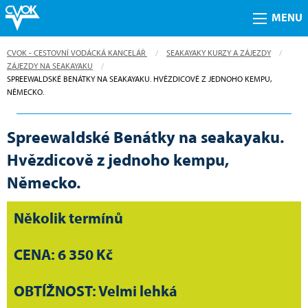
MENU
CVOK - CESTOVNÍ VODÁCKÁ KANCELÁŘ
SEAKAYAKY KURZY A ZÁJEZDY
ZÁJEZDY NA SEAKAYAKU
CURRENT:
SPREEWALDSKÉ BENÁTKY NA SEAKAYAKU. HVĚZDICOVĚ Z JEDNOHO KEMPU,
NĚMECKO.
Spreewaldské Benátky na seakayaku.
Hvězdicově z jednoho kempu,
Německo.
Několik termínů
CENA: 6 350 Kč
OBTÍŽNOST: Velmi lehká