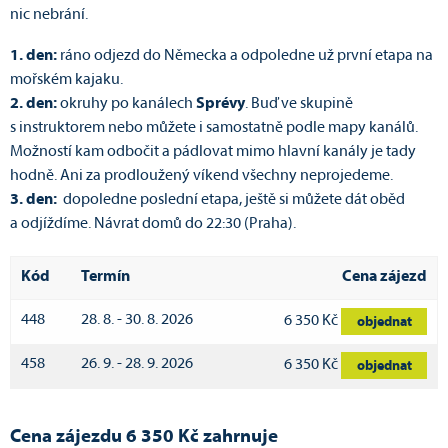
nic nebrání.
1. den:
ráno odjezd do Německa a odpoledne už první etapa na
mořském kajaku.
2. den:
okruhy po kanálech
Sprévy
. Buď ve skupině
s instruktorem nebo můžete i samostatně podle mapy kanálů.
Možností kam odbočit a pádlovat mimo hlavní kanály je tady
hodně. Ani za prodloužený víkend všechny neprojedeme.
3. den:
dopoledne poslední etapa, ještě si můžete dát oběd
a odjíždíme. Návrat domů do 22:30 (Praha).
Kód
Termín
Cena zájezd
448
28. 8. - 30. 8. 2026
6 350 Kč
objednat
458
26. 9. - 28. 9. 2026
6 350 Kč
objednat
Cena zájezdu 6 350 Kč zahrnuje