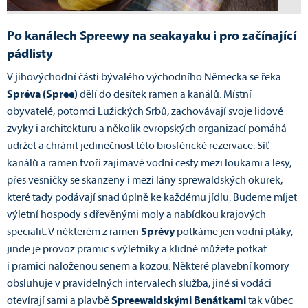
Po kanálech Spreewy na seakayaku i pro začínající
pádlisty
V jihovýchodní části bývalého východního Německa se řeka
Spréva (Spree)
dělí do desítek ramen a kanálů. Místní
obyvatelé, potomci Lužických Srbů, zachovávají svoje lidové
zvyky i architekturu a několik evropských organizací pomáhá
udržet a chránit jedinečnost této biosférické rezervace. Síť
kanálů a ramen tvoří zajímavé vodní cesty mezi loukami a lesy,
přes vesničky se skanzeny i mezi lány sprewaldských okurek,
které tady podávají snad úplně ke každému jídlu. Budeme míjet
výletní hospody s dřevěnými moly a nabídkou krajových
specialit. V některém z ramen
Sprévy
potkáme jen vodní ptáky,
jinde je provoz pramic s výletníky a klidně můžete potkat
i pramici naloženou senem a kozou. Některé plavební komory
obsluhuje v pravidelných intervalech služba, jiné si vodáci
otevírají sami a plavbě
Spreewaldskými Benátkami
tak vůbec