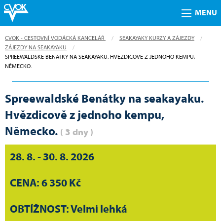
MENU
CVOK - CESTOVNÍ VODÁCKÁ KANCELÁŘ
SEAKAYAKY KURZY A ZÁJEZDY
ZÁJEZDY NA SEAKAYAKU
CURRENT:
SPREEWALDSKÉ BENÁTKY NA SEAKAYAKU. HVĚZDICOVĚ Z JEDNOHO KEMPU,
NĚMECKO.
Spreewaldské Benátky na seakayaku.
Hvězdicově z jednoho kempu,
Německo.
( 3 dny )
28. 8. - 30. 8. 2026
CENA: 6 350 Kč
OBTÍŽNOST: Velmi lehká