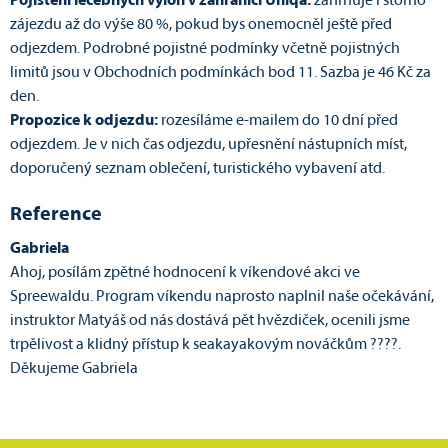
Pojištění léčebných výloh v zahraničí Uniqa:
zahrnuje i storno
zájezdu až do výše 80 %, pokud bys onemocněl ještě před
odjezdem. Podrobné pojistné podmínky včetně pojistných
limitů jsou v Obchodních podmínkách bod 11. Sazba je 46 Kč za
den.
Propozice k odjezdu:
rozesíláme e-mailem do 10 dní před
odjezdem. Je v nich čas odjezdu, upřesnění nástupních míst,
doporučený seznam oblečení, turistického vybavení atd.
Reference
Gabriela
Ahoj, posílám zpětné hodnocení k víkendové akci ve
Spreewaldu. Program víkendu naprosto naplnil naše očekávání,
instruktor Matyáš od nás dostává pět hvězdiček, ocenili jsme
trpělivost a klidný přístup k seakayakovým nováčkům ????.
Děkujeme Gabriela