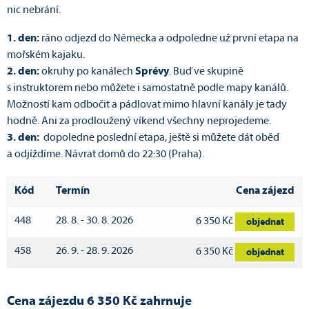
nic nebrání.
1. den:
ráno odjezd do Německa a odpoledne už první etapa na
mořském kajaku.
2. den:
okruhy po kanálech
Sprévy
. Buď ve skupině
s instruktorem nebo můžete i samostatně podle mapy kanálů.
Možností kam odbočit a pádlovat mimo hlavní kanály je tady
hodně. Ani za prodloužený víkend všechny neprojedeme.
3. den:
dopoledne poslední etapa, ještě si můžete dát oběd
a odjíždíme. Návrat domů do 22:30 (Praha).
Kód
Termín
Cena zájezd
448
28. 8. - 30. 8. 2026
6 350 Kč
objednat
458
26. 9. - 28. 9. 2026
6 350 Kč
objednat
Cena zájezdu 6 350 Kč zahrnuje