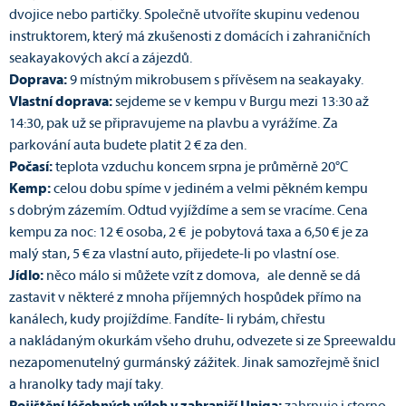
dvojice nebo partičky. Společně utvoříte skupinu vedenou
instruktorem, který má zkušenosti z domácích i zahraničních
seakayakových akcí a zájezdů.
Doprava:
9 místným mikrobusem s přívěsem na seakayaky.
Vlastní doprava:
sejdeme se v kempu v Burgu mezi 13:30 až
14:30, pak už se připravujeme na plavbu a vyrážíme. Za
parkování auta budete platit 2 € za den.
Počasí:
teplota vzduchu koncem srpna je průměrně 20°C
Kemp:
celou dobu spíme v jediném a velmi pěkném kempu
s dobrým zázemím. Odtud vyjíždíme a sem se vracíme. Cena
kempu za noc: 12 € osoba, 2 € je pobytová taxa a 6,50 € je za
malý stan, 5 € za vlastní auto, přijedete-li po vlastní ose.
Jídlo:
něco málo si můžete vzít z domova, ale denně se dá
zastavit v některé z mnoha příjemných hospůdek přímo na
kanálech, kudy projíždíme. Fandíte- li rybám, chřestu
a nakládaným okurkám všeho druhu, odvezete si ze Spreewaldu
nezapomenutelný gurmánský zážitek. Jinak samozřejmě šnicl
a hranolky tady mají taky.