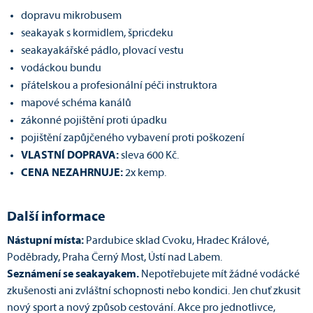
dopravu mikrobusem
seakayak s kormidlem, špricdeku
seakayakářské pádlo, plovací vestu
vodáckou bundu
přátelskou a profesionální péči instruktora
mapové schéma kanálů
zákonné pojištění proti úpadku
pojištění zapůjčeného vybavení proti poškození
VLASTNÍ DOPRAVA:
sleva 600 Kč.
CENA NEZAHRNUJE:
2x kemp.
Další informace
Nástupní místa:
Pardubice sklad Cvoku, Hradec Králové,
Poděbrady, Praha Černý Most, Ústí nad Labem.
Seznámení se seakayakem.
Nepotřebujete mít žádné vodácké
zkušenosti ani zvláštní schopnosti nebo kondici. Jen chuť zkusit
nový sport a nový způsob cestování. Akce pro jednotlivce,