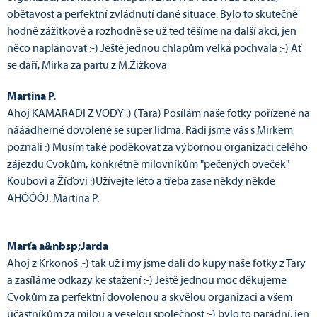
obětavost a perfektní zvládnutí dané situace. Bylo to skutečně
hodně zážitkové a rozhodně se už teď těšíme na další akci, jen
něco naplánovat :-) Ještě jednou chlapům velká pochvala :-) Ať
se daří, Mirka za partu z M.Žižkova
Martina P.
Ahoj KAMARÁDI Z VODY :) (Tara) Posílám naše fotky pořízené na
nááádherné dovolené se super lidma. Rádi jsme vás s Mirkem
poznali :) Musím také poděkovat za výbornou organizaci celého
zájezdu Cvokům, konkrétně milovníkům "pečených oveček"
Koubovi a Žíďovi :)Užívejte léto a třeba zase někdy někde
AHÓÓÓJ. Martina P.
Marťa a&nbsp;Jarda
Ahoj z Krkonoš :-) tak už i my jsme dali do kupy naše fotky z Tary
a zasíláme odkazy ke stažení :-) Ještě jednou moc děkujeme
Cvokům za perfektní dovolenou a skvělou organizaci a všem
účastníkům za milou a veselou společnost :-) bylo to parádní, jen