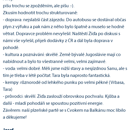
píšu trochu se zpožděním, ale píšu :-).
Zkusím hodnotit trochu strukturovaně:
- doprava: nejslabší část zájezdu. Do autobusu se dostával občas
plyn z výfuku a pak nám z něho bylo špatně a muselo se hodně
větrat. Dopravce problém nevyřešil. Naštěstí Žíďa po diskusi s
námi vše vyřešil, přijeli dodávky z ČR a dál byla doprava v
pohodě.
- kultura a poznávání: skvělé. Země bývalé Jugoslávie mají co
nabídnout a bylo to všestranně velmi, velmi zajímavé.
- voda: velmi dobré. Měli jsme nižší stavy a nesjízdnou Sanu, ale s
tím je třeba v létě počítat. Tara byla naprosto fantastická.
- kempy: různorodé od lehkého punku po velmi pěkné (Vrbasa,
Tara)
- průvodci: skvělí. Žíďa zaslouží obrovskou pochvalu. Kjůba a
další - mladí pohodáři se spoustou pozitivní energie.
Závěrem: naší plzeňské partě se s Cvokem na Balkánu moc líbilo
a děkujeme!