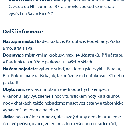
€, vstup do NP Durmitor 3 € a lanovka, pokud se necháte
vyvézt na Savin Kuk 9 €.
Další informace
Nástupní místa:
Hradec Králové, Pardubice, Poděbrady, Praha,
Brno, Bratislava.
Doprava:
9 místnými mikrobusy, max. 14 účastníků. Při nástupu
v Pardubicích můžete parkovat u našeho skladu.
Na čem pojedete:
vyberte si loď, na kterou jste zvyklí... Baraku,
Rio. Pokud máte radši kajak, tak můžete mít nafukovací K1 nebo
packraft.
Ubytování:
ve vlastním stanu v jednoduchých kempech.
V kaňonu Tary využijeme 1 noc v turistickém hotýlku a druhou
noc v chatkách, takže nebudeme muset vozit stany a tábornické
vybavení, pojedeme nalehko.
Jídlo:
něco málo z domova, ale každý druhý den dokupujeme
čerstvé pečivo, ovoce, zeleninu, víno a všechno co srdce ráčí,