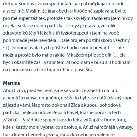
děkuju Koubovi, že na spodní Taře nacpal můj kajak do lodi
a svezl mě. Myslím, že jinak bych si hóóódně zaplavala. Byl to
pro mě super zážitek, protože s tak skvělým zadákem jsem nikdy
nejela. Sešla se dobrá partička....i když je pravda, že tolik
zdravotníků (čtyři lékaři a tři fyzioterapeuti) jsem na vodě
pohromadě ještě neviděla......(ale průjem postihl skoro všechny
:-) ) Doporučovala bych příště z hadice vodu převařit …...ale
možná prostě bylo málo rakije ! V každém případě dík ´.....jela
bych okamžitě zas....vzdor těm 24 hodinám v busu a 3 hodinám
na chorvatsko-srbské hranici. Pac a pusu Šíša
Martina
Ahoj Cvoci, předevčírem jsme se vrátili ze zájezdu na Taru
a nemůžu napsat nic jiného, než že to byl zase další úžasný super
zájezd s vámi. Naprosto dokonalí Žíďa s Kubou, pohodová
partička, nejlepší říďové Pepa a Pavel, krásné počasí a těch
zážitků... Parádní je spojení sjezdu řek a výšlapů v Durmitoru,
kde si každý mohl vybrat, co absolvuje. Ať už náročnější výstupy,
trasu kolem Černého jezera, lanovku nebo jen válení se