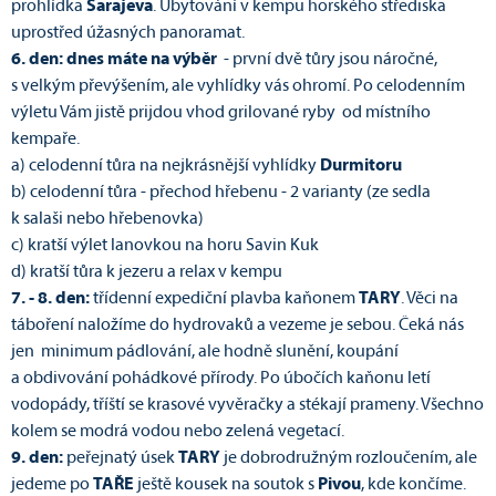
prohlídka
Sarajeva
. Ubytování v kempu horského střediska
uprostřed úžasných panoramat.
6. den: dnes máte na výběr
- první dvě tůry jsou náročné,
s velkým převýšením, ale vyhlídky vás ohromí. Po celodenním
výletu Vám jistě prijdou vhod grilované ryby od místního
kempaře.
a) celodenní tůra na nejkrásnější vyhlídky
Durmitoru
b) celodenní tůra - přechod hřebenu - 2 varianty (ze sedla
k salaši nebo hřebenovka)
c) kratší výlet lanovkou na horu Savin Kuk
d) kratší tůra k jezeru a relax v kempu
7. - 8. den:
třídenní expediční plavba kaňonem
TARY
. Věci na
táboření naložíme do hydrovaků a vezeme je sebou. Čeká nás
jen minimum pádlování, ale hodně slunění, koupání
a obdivování pohádkové přírody. Po úbočích kaňonu letí
vodopády, tříští se krasové vyvěračky a stékají prameny. Všechno
kolem se modrá vodou nebo zelená vegetací.
9. den:
peřejnatý úsek
TARY
je dobrodružným rozloučením, ale
jedeme po
TAŘE
ještě kousek na soutok s
Pivou
, kde končíme.