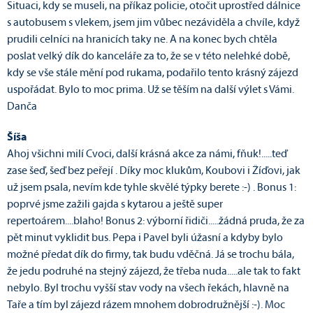
Situaci, kdy se museli, na příkaz policie, otočit uprostřed dálnice
s autobusem s vlekem, jsem jim vůbec nezáviděla a chvíle, když
prudili celníci na hranicích taky ne. A na konec bych chtěla
poslat velký dík do kanceláře za to, že se v této nelehké době,
kdy se vše stále mění pod rukama, podařilo tento krásný zájezd
uspořádat. Bylo to moc prima. Už se těším na další výlet s Vámi.
Danča
Šíša
Ahoj všichni milí Cvoci, další krásná akce za námi, fňuk!.....teď
zase šeď, šeď bez peřejí . Díky moc klukům, Koubovi i Žíďovi, jak
už jsem psala, nevím kde tyhle skvělé týpky berete :-) . Bonus 1:
poprvé jsme zažili gajda s kytarou a ještě super
repertoárem....blaho! Bonus 2: výborní řidiči.....žádná pruda, že za
pět minut vyklidit bus. Pepa i Pavel byli úžasní a kdyby bylo
možné předat dík do firmy, tak budu vděčná. Já se trochu bála,
že jedu podruhé na stejný zájezd, že třeba nuda.....ale tak to fakt
nebylo. Byl trochu vyšší stav vody na všech řekách, hlavně na
Taře a tím byl zájezd rázem mnohem dobrodružnější :-). Moc