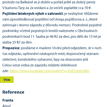
protože na Balkáně se jí dobře a pořád ještě za dobrý peníz.
V kaňonu Tary za 2x snídani a 2x večeři zaplatíte cca 70 € .
Pojištění léčebných výloh v zahraničí:
je nezbytné. Můžeme
vám zprostředkovat pojištění od Uniqa pojišťovna a. s., které
zahrnuje i storno zájezdu z důvodu nemoci. Podrobné pojistné
podmínky včetně pojistných limitů naleznete v Obchodních
podmínkách bod 11. Sazba je 46 Kč za den, pro děti do 15 let je
sazba 25 Kč za den.
Propozice:
posíláme e-mailem 10 dní před odjezdem. Je v nich
čas odjezdu, upřesnění nástupních míst, doporučený seznam
oblečení, turistického vybavení, tipy na stravování atd.
Celou verzi videa ze zájezdu můžete shlédnout
zde:
https://www.youtube.com/watch?v=h2P22dLeXlo
Více
Reference
Franta
Ahoj!