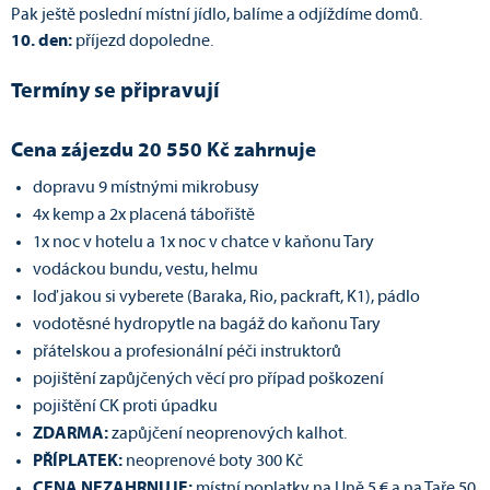
Pak ještě poslední místní jídlo, balíme a odjíždíme domů.
10. den:
příjezd dopoledne.
Termíny se připravují
Cena zájezdu 20 550 Kč zahrnuje
dopravu 9 místnými mikrobusy
4x kemp a 2x placená tábořiště
1x noc v hotelu a 1x noc v chatce v kaňonu Tary
vodáckou bundu, vestu, helmu
loď jakou si vyberete (Baraka, Rio, packraft, K1), pádlo
vodotěsné hydropytle na bagáž do kaňonu Tary
přátelskou a profesionální péči instruktorů
pojištění zapůjčených věcí pro případ poškození
pojištění CK proti úpadku
ZDARMA:
zapůjčení neoprenových kalhot.
PŘÍPLATEK:
neoprenové boty 300 Kč
CENA NEZAHRNUJE:
místní poplatky na Uně 5 € a na Taře 50