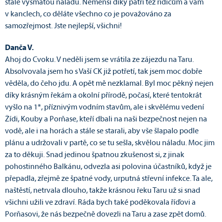
stále vysmátou náladu. Nemenší díky patří též řidičům a vám
v kanclech, co děláte všechno co je považováno za
samozřejmost. Jste nejlepší, všichni!
Danča V.
Ahoj do Cvoku. V neděli jsem se vrátila ze zájezdu na Taru.
Absolvovala jsem ho s Vaší CK již potřetí, tak jsem moc dobře
věděla, do čeho jdu. A opět mě nezklamal. Byl moc pěkný nejen
díky krásným řekám a okolní přírodě, počasí, které tentokrát
vyšlo na 1*, příznivým vodním stavům, ale i skvělému vedení
Žídi, Kouby a Porňase, kteří dbali na naši bezpečnost nejen na
vodě, ale i na horách a stále se starali, aby vše šlapalo podle
plánu a udržovali v partě, co se tu sešla, skvělou náladu. Moc jim
za to děkuji. Snad jedinou špatnou zkušenost si, z jinak
pohostinného Balkánu, odvezla asi polovina účastníků, když je
přepadla, zřejmě ze špatné vody, urputná střevní infekce. Ta ale,
naštěstí, netrvala dlouho, takže krásnou řeku Taru už si snad
všichni užili ve zdraví. Ráda bych také poděkovala říďovi a
Porňasovi, že nás bezpečně dovezli na Taru a zase zpět domů.