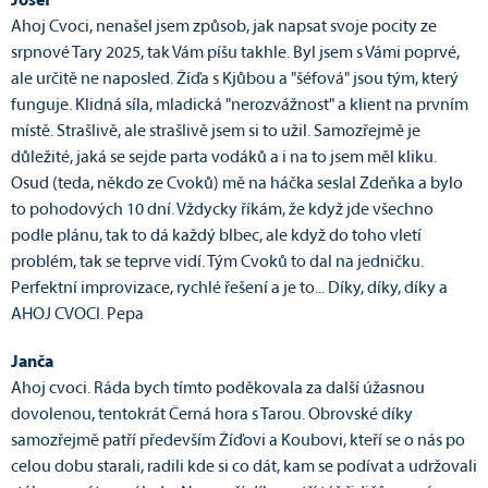
Josef
Ahoj Cvoci, nenašel jsem způsob, jak napsat svoje pocity ze
srpnové Tary 2025, tak Vám píšu takhle. Byl jsem s Vámi poprvé,
ale určitě ne naposled. Žíďa s Kjůbou a "šéfová" jsou tým, který
funguje. Klidná síla, mladická "nerozvážnost" a klient na prvním
místě. Strašlivě, ale strašlivě jsem si to užil. Samozřejmě je
důležité, jaká se sejde parta vodáků a i na to jsem měl kliku.
Osud (teda, někdo ze Cvoků) mě na háčka seslal Zdeňka a bylo
to pohodových 10 dní. Vždycky říkám, že když jde všechno
podle plánu, tak to dá každý blbec, ale když do toho vletí
problém, tak se teprve vidí. Tým Cvoků to dal na jedničku.
Perfektní improvizace, rychlé řešení a je to... Díky, díky, díky a
AHOJ CVOCI. Pepa
Janča
Ahoj cvoci. Ráda bych tímto poděkovala za další úžasnou
dovolenou, tentokrát Černá hora s Tarou. Obrovské díky
samozřejmě patří především Žíďovi a Koubovi, kteří se o nás po
celou dobu starali, radili kde si co dát, kam se podívat a udržovali