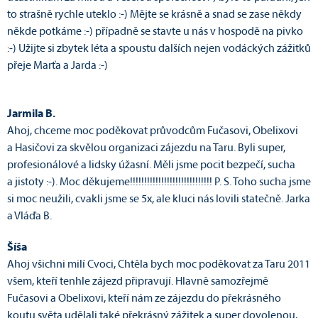
to strašně rychle uteklo :-) Mějte se krásně a snad se zase někdy
někde potkáme :-) případně se stavte u nás v hospodě na pivko
:-) Užijte si zbytek léta a spoustu dalších nejen vodáckých zážitků
přeje Marťa a Jarda :-)
Jarmila B.
Ahoj, chceme moc poděkovat průvodcům Fučasovi, Obelixovi
a Hasičovi za skvělou organizaci zájezdu na Taru. Byli super,
profesionálové a lidsky úžasní. Měli jsme pocit bezpečí, sucha
a jistoty :-). Moc děkujeme!!!!!!!!!!!!!!!!!!!!!!!!!!!!! P. S. Toho sucha jsme
si moc neužili, cvakli jsme se 5x, ale kluci nás lovili statečně. Jarka
a Vláďa B.
Šíša
Ahoj všichni milí Cvoci, Chtěla bych moc poděkovat za Taru 2011
všem, kteří tenhle zájezd připravují. Hlavně samozřejmě
Fučasovi a Obelixovi, kteří nám ze zájezdu do překrásného
koutu světa udělali také překrásný zážitek a super dovolenou,