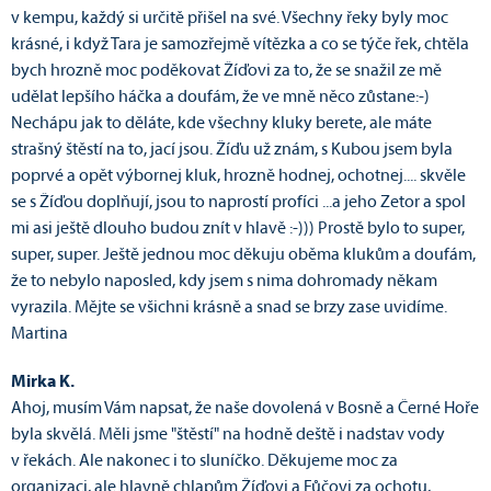
v kempu, každý si určitě přišel na své. Všechny řeky byly moc
krásné, i když Tara je samozřejmě vítězka a co se týče řek, chtěla
bych hrozně moc poděkovat Žíďovi za to, že se snažil ze mě
udělat lepšího háčka a doufám, že ve mně něco zůstane:-)
Nechápu jak to děláte, kde všechny kluky berete, ale máte
strašný štěstí na to, jací jsou. Žíďu už znám, s Kubou jsem byla
poprvé a opět výbornej kluk, hrozně hodnej, ochotnej.... skvěle
se s Žíďou doplňují, jsou to naprostí profíci ...a jeho Zetor a spol
mi asi ještě dlouho budou znít v hlavě :-))) Prostě bylo to super,
super, super. Ještě jednou moc děkuju oběma klukům a doufám,
že to nebylo naposled, kdy jsem s nima dohromady někam
vyrazila. Mějte se všichni krásně a snad se brzy zase uvidíme.
Martina
Mirka K.
Ahoj, musím Vám napsat, že naše dovolená v Bosně a Černé Hoře
byla skvělá. Měli jsme "štěstí" na hodně deště i nadstav vody
v řekách. Ale nakonec i to sluníčko. Děkujeme moc za
organizaci, ale hlavně chlapům Žíďovi a Fůčovi za ochotu,