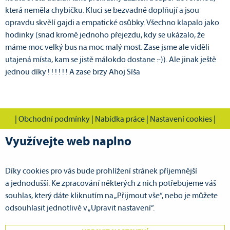
která neměla chybičku. Kluci se bezvadně doplňují a jsou
opravdu skvělí gajdi a empatické osůbky. Všechno klapalo jako
hodinky (snad kromě jednoho přejezdu, kdy se ukázalo, že
máme moc velký bus na moc malý most. Zase jsme ale viděli
utajená místa, kam se jistě málokdo dostane :-)). Ale jinak ještě
jednou díky ! ! ! ! ! ! A zase brzy Ahoj Šíša
|
Obchodní podmínky
|
Nabídka práce
|
Nastavení cookies
|
Využívejte web naplno
Díky cookies pro vás bude prohlížení stránek příjemnější
CVOK s.r.o., Cestovní vodácká kancelář Pardubice
a jednodušší. Ke zpracování některých z nich potřebujeme váš
Doubravická 386
souhlas, který dáte kliknutím na „Přijmout vše“, nebo je můžete
533 53 Pardubice VII - Ohrazenice
odsouhlasit jednotlivě v „Upravit nastavení“.
GPS: N 50°3.67643', E 15°45.16650'