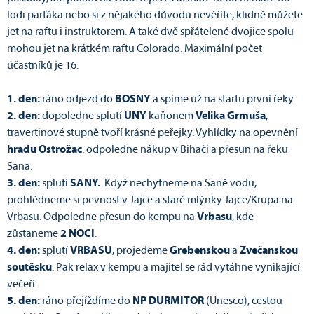
lodi parťáka nebo si z nějakého důvodu nevěříte, klidně můžete
jet na raftu i instruktorem. A také dvě spřátelené dvojice spolu
mohou jet na krátkém raftu Colorado. Maximální počet
účastníků je 16.
1. den:
ráno odjezd do
BOSNY
a spíme už na startu první řeky.
2. den:
dopoledne splutí
UNY
kaňonem
Velika Grmuša
,
travertinové stupně tvoří krásné peřejky. Vyhlídky na opevnění
hradu Ostrožac
. odpoledne nákup v Bihači a přesun na řeku
Sana.
3. den:
splutí
SANY.
Když nechytneme na Saně vodu,
prohlédneme si pevnost v Jajce a staré mlýnky Jajce/Krupa na
Vrbasu. Odpoledne přesun do kempu na
Vrbasu
, kde
zůstaneme
2 NOCI
.
4. den:
splutí
VRBASU
, projedeme
Grebenskou
a
Zvečanskou
soutěsku
. Pak relax v kempu a majitel se rád vytáhne vynikající
večeří.
5. den:
ráno přejíždíme do
NP DURMITOR
(Unesco), cestou