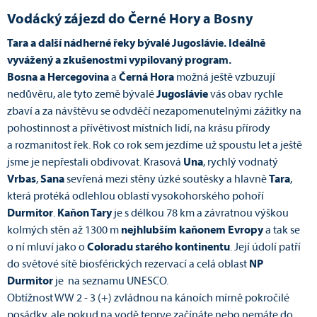
Vodácký zájezd do Černé Hory a Bosny
Tara a další nádherné řeky bývalé Jugoslávie.
Ideálně
vyvážený a zkušenostmi vypilovaný program.
Bosna a Hercegovina
a
Černá Hora
možná ještě vzbuzují
nedůvěru, ale tyto země bývalé
Jugoslávie
vás obav rychle
zbaví a za návštěvu se odvděčí nezapomenutelnými zážitky na
pohostinnost a přívětivost místních lidí, na krásu přírody
a rozmanitost řek. Rok co rok sem jezdíme už spoustu let a ještě
jsme je nepřestali obdivovat. Krasová
Una
, rychlý vodnatý
Vrbas
,
Sana
sevřená mezi stěny úzké soutěsky a hlavně
Tara
,
která protéká odlehlou oblastí vysokohorského pohoří
Durmitor
.
Kaňon Tary
je s délkou 78 km a závratnou výškou
kolmých stěn až 1300 m
nejhlubším kaňonem Evropy
a tak se
o ní mluví jako o
Coloradu starého kontinentu
. Její údolí patří
do světové sítě biosférických rezervací a celá oblast
NP
Durmitor
je na seznamu UNESCO.
Obtížnost WW 2 - 3 (+) zvládnou na kánoích mírně pokročilé
posádky, ale pokud na vodě teprve začínáte nebo nemáte do