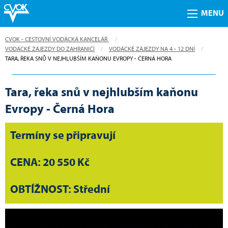
MENU
CVOK - CESTOVNÍ VODÁCKÁ KANCELÁŘ
VODÁCKÉ ZÁJEZDY DO ZAHRANIČÍ
VODÁCKÉ ZÁJEZDY NA 4 - 12 DNÍ
CURRENT:
TARA, ŘEKA SNŮ V NEJHLUBŠÍM KAŇONU EVROPY - ČERNÁ HORA
Tara, řeka snů v nejhlubším kaňonu
Evropy - Černá Hora
Termíny se připravují
CENA: 20 550 Kč
OBTÍŽNOST: Střední