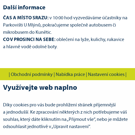
Další informace
ČAS A MÍSTO SRAZU:
v 10:00 hod vyzvedáváme účastníky na
Parkovišti U Mlýnů, pokračujeme společně autobusem či
mikrobusem do Kunětic.
CO V PROSINCI NA SEBE:
oblečení na lyže, kulichy, rukavice
a hlavně vodě odolné boty.
|
Obchodní podmínky
|
Nabídka práce
|
Nastavení cookies
|
Využívejte web naplno
Díky cookies pro vás bude prohlížení stránek příjemnější
CVOK s.r.o., Cestovní vodácká kancelář Pardubice
a jednodušší. Ke zpracování některých z nich potřebujeme váš
Doubravická 386
souhlas, který dáte kliknutím na „Přijmout vše“, nebo je můžete
533 53 Pardubice VII - Ohrazenice
odsouhlasit jednotlivě v „Upravit nastavení“.
GPS: N 50°3.67643', E 15°45.16650'