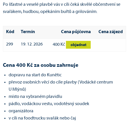
Po šťastné a veselé plavbě vás v cíli čeká skvělé občerstvení se
svařákem, hudbou, opékáním buřtů a grilováním.
Kód
Termín
Cena půjčovna
Cena zájezd
299
19. 12. 2026
400 Kč
objednat
Cena 400 Kč za osobu zahrnuje
dopravu na start do Kunětic
převoz osobních věcí do cíle plavby (Vodácké centrum
U Mlýnů)
místo na vybraném plavidlu
pádlo, vodáckou vestu, vodotěsný soudek
organizátora
v cíli na foodtrucku svařák nebo čaj