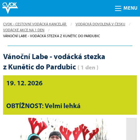
MENU
CVOK - CESTOVNÍ VODÁCKÁ KANCELÁŘ
VODÁCKÁ DOVOLENÁ V ČESKU
VODÁCKÉ AKCE NA 1 DEN
CURRENT:
VÁNOČNÍ LABE - VODÁCKÁ STEZKA Z KUNĚTIC DO PARDUBIC
Vánoční Labe - vodácká stezka
z Kunětic do Pardubic
( 1 den )
19. 12. 2026
OBTÍŽNOST: Velmi lehká