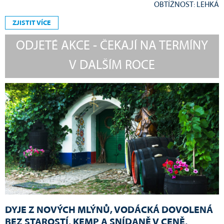
OBTÍŽNOST: LEHKÁ
ZJISTIT VÍCE
ODJETÉ AKCE - ČEKAJÍ NA TERMÍNY
V DALŠÍM ROCE
DYJE Z NOVÝCH MLÝNŮ, VODÁCKÁ DOVOLENÁ
BEZ STAROSTÍ. KEMP A SNÍDANĚ V CENĚ.