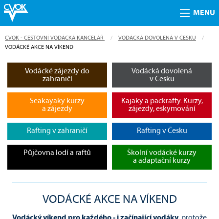
MENU
CVOK - CESTOVNÍ VODÁCKÁ KANCELÁŘ
VODÁCKÁ DOVOLENÁ V ČESKU
CURRENT:
VODÁCKÉ AKCE NA VÍKEND
Vodácké zájezdy do
Vodácká dovolená
zahraničí
v Česku
Seakayaky kurzy
Kajaky a packrafty. Kurzy,
a zájezdy
zájezdy, eskymování
Rafting v zahraničí
Rafting v Česku
Půjčovna lodí a raftů
Školní vodácké kurzy
a adaptační kurzy
VODÁCKÉ AKCE NA VÍKEND
Vodácký víkend pro každého - i začínající vodáky
, protože