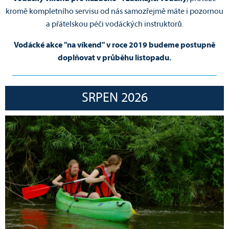
kromě kompletního servisu od nás samozřejmě máte i pozornou
a přátelskou péči vodáckých instruktorů.
Vodácké akce "na víkend" v roce 2019 budeme postupně
doplňovat v průběhu listopadu.
SRPEN 2026