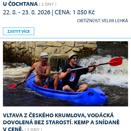
U ČOCHTANA
( 2 DNY )
22. 8. - 23. 8. 2026 | CENA: 1 850 Kč
OBTÍŽNOST: VELMI LEHKÁ
ZJISTIT VÍCE
VLTAVA Z ČESKÉHO KRUMLOVA, VODÁCKÁ
DOVOLENÁ BEZ STAROSTÍ. KEMP A SNÍDANĚ
V CENĚ.
( 2 DNY )