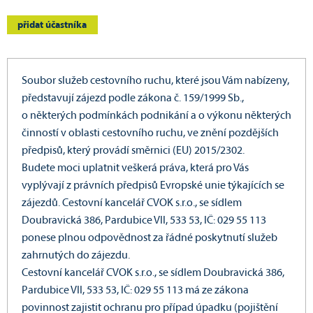
přidat účastníka
Soubor služeb cestovního ruchu, které jsou Vám nabízeny,
představují zájezd podle zákona č. 159/1999 Sb.,
o některých podmínkách podnikání a o výkonu některých
činností v oblasti cestovního ruchu, ve znění pozdějších
předpisů, který provádí směrnici (EU) 2015/2302.
Budete moci uplatnit veškerá práva, která pro Vás
vyplývají z právních předpisů Evropské unie týkajících se
zájezdů. Cestovní kancelář CVOK s.r.o., se sídlem
Doubravická 386, Pardubice VII, 533 53, IČ: 029 55 113
ponese plnou odpovědnost za řádné poskytnutí služeb
zahrnutých do zájezdu.
Cestovní kancelář CVOK s.r.o., se sídlem Doubravická 386,
Pardubice VII, 533 53, IČ: 029 55 113 má ze zákona
povinnost zajistit ochranu pro případ úpadku (pojištění