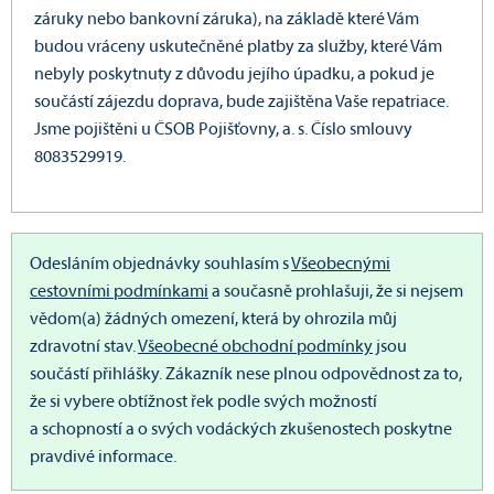
záruky nebo bankovní záruka), na základě které Vám
budou vráceny uskutečněné platby za služby, které Vám
nebyly poskytnuty z důvodu jejího úpadku, a pokud je
součástí zájezdu doprava, bude zajištěna Vaše repatriace.
Jsme pojištěni u ČSOB Pojišťovny, a. s. Číslo smlouvy
8083529919.
Odesláním objednávky souhlasím s
Všeobecnými
cestovními podmínkami
a současně prohlašuji, že si nejsem
vědom(a) žádných omezení, která by ohrozila můj
zdravotní stav.
Všeobecné obchodní podmínky
jsou
součástí přihlášky.
Zákazník nese plnou odpovědnost za to,
že si vybere obtížnost řek podle svých možností
a schopností a o svých vodáckých zkušenostech poskytne
pravdivé informace.