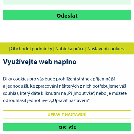
Odeslat
|
Obchodní podmínky
|
Nabídka práce
|
Nastavení cookies
|
Využívejte web naplno
Díky cookies pro vás bude prohlížení stránek příjemnější
CVOK s.r.o., Cestovní vodácká kancelář Pardubice
a jednodušší. Ke zpracování některých z nich potřebujeme váš
Doubravická 386
souhlas, který dáte kliknutím na „Přijmout vše“, nebo je můžete
533 53 Pardubice VII - Ohrazenice
odsouhlasit jednotlivě v „Upravit nastavení“.
GPS: N 50°3.67643', E 15°45.16650'
UPRAVIT NASTAVENÍ
tel.:
+420 725 743 514
mobil:
+420 725 596 817
| e-mail:
cvok@cvok.cz
CHCI VŠE
www.cvok.cz
| e-mail:
pujcovna@cvok.cz