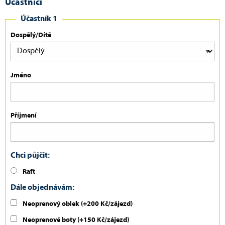
Účastníci
Účastník 1
Dospělý/Dítě
Jméno
Příjmení
Chci půjčit:
Raft
Dále objednávám:
Neoprenový oblek (+200 Kč/zájezd)
Neoprenové boty (+150 Kč/zájezd)