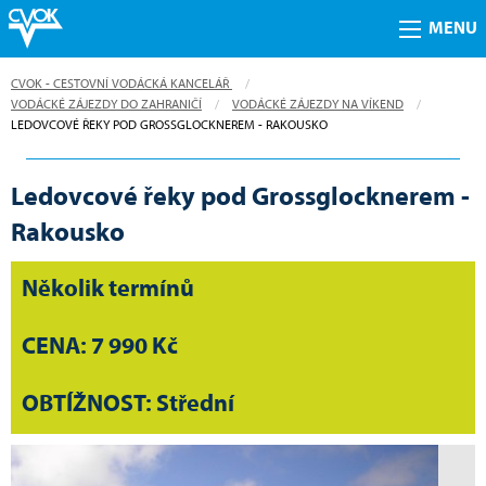
MENU
CVOK - CESTOVNÍ VODÁCKÁ KANCELÁŘ
VODÁCKÉ ZÁJEZDY DO ZAHRANIČÍ
VODÁCKÉ ZÁJEZDY NA VÍKEND
CURRENT:
LEDOVCOVÉ ŘEKY POD GROSSGLOCKNEREM - RAKOUSKO
Ledovcové řeky pod Grossglocknerem -
Rakousko
Několik termínů
CENA: 7 990 Kč
OBTÍŽNOST: Střední