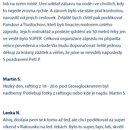
lidi na svém místě. Umí udělat zábavu na vodě i ve chvílích, kdy
to nejede zrovna rychle. A zárovň bylo vše stále pod kontrolou,
narozdíl od jiných cestovek. Zvláště bych chtěl pak poděkovat
Pandovi a Tlusťochovi, kteří byli hnacím motorem celého
zájezdu. Jejich instruktáž a posléze sjíždění asi 50 metrů řeky jen
ve vestě bylo SUPER. Celková organizace zájezdu mi připadla
velice povedená a všude Vás budu doporučovat. Ještě jednou
děkuji za krásný zážitek a věřím, že jsme se neviděli naposledy.
S pozdravem Petr P.
Martin S.
Hezký den, rafting z 18 - 20.6. pod Grossglocknerem byl
nádherný. Potřebuji fotky z raftingu nebo kde je najdu. Martin S.
Lenka N.
Ahoj, dostala jsem se k tomu až teď, ale chci poděkovat za super
víkend v Rakousku na led. řekách. Bylo to super, fajn, lidi, skvělí