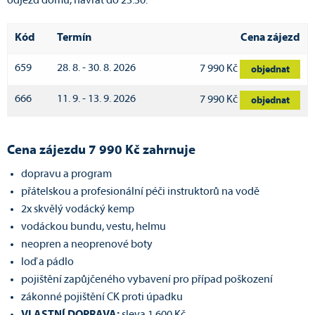
odjezd domů, návrat do 23:30.
Kód
Termín
Cena zájezd
659
28. 8. - 30. 8. 2026
7 990 Kč
objednat
666
11. 9. - 13. 9. 2026
7 990 Kč
objednat
Cena zájezdu 7 990 Kč zahrnuje
dopravu a program
přátelskou a profesionální péči instruktorů na vodě
2x skvělý vodácký kemp
vodáckou bundu, vestu, helmu
neopren a neoprenové boty
loď a pádlo
pojištění zapůjčeného vybavení pro případ poškození
zákonné pojištění CK proti úpadku