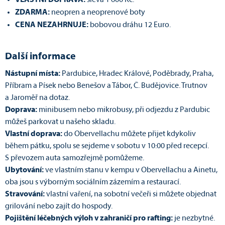
VLASTNÍ DOPRAVA:
sleva 1 600 Kč.
ZDARMA:
neopren a neoprenové boty
CENA NEZAHRNUJE:
bobovou dráhu 12 Euro.
Další informace
Nástupní místa:
Pardubice, Hradec Králové, Poděbrady, Praha,
Příbram a Písek nebo Benešov a Tábor, Č. Budějovice. Trutnov
a Jaroměř na dotaz.
Doprava:
minibusem nebo mikrobusy, při odjezdu z Pardubic
můžeš parkovat u našeho skladu.
Vlastní doprava:
do Obervellachu můžete přijet kdykoliv
během pátku, spolu se sejdeme v sobotu v 10:00 před recepcí.
S převozem auta samozřejmě pomůžeme.
Ubytování:
ve vlastním stanu v kempu v Obervellachu a Ainetu,
oba jsou s výborným sociálním zázemím a restaurací.
Stravování:
vlastní vaření, na sobotní večeři si můžete objednat
grilování nebo zajít do hospody.
Pojištění léčebných výloh v zahraničí pro rafting:
je nezbytné.