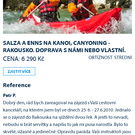
SALZA A ENNS NA KANOI, CANYONING -
RAKOUSKO. DOPRAVA S NÁMI NEBO VLASTNÍ.
OBTÍŽNOST: STŘEDNÍ
CENA: 6 290 Kč
ZJISTIT VÍCE
Reference
Petr P.
Dobrý den, rád bych zareagoval na zájezd s Vaší cestovní
kanceláří, na kterém jsem byl ve dnech 25. 6. - 27.6.2010. Jednalo
se o zájezd do Rakouska na sjíždění dvou řek. A jestli to nevadí,
nebudu si brát servítky a napíšu to jak mi pusa narostla. Bylo to
skvělé, úžasné a jedinečné. Opravdu paráda. Vaši instruktoři jsou