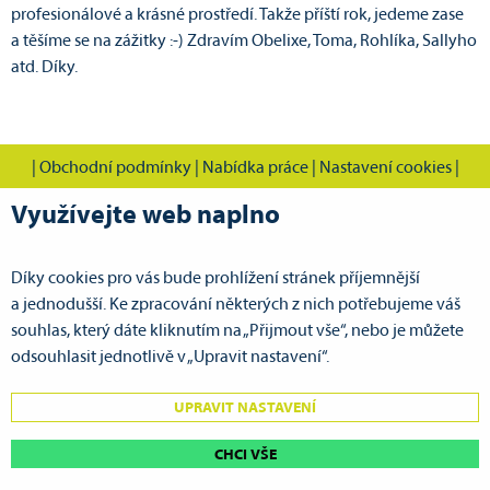
profesionálové a krásné prostředí. Takže příští rok, jedeme zase
a těšíme se na zážitky :-) Zdravím Obelixe, Toma, Rohlíka, Sallyho
atd. Díky.
|
Obchodní podmínky
|
Nabídka práce
|
Nastavení cookies
|
Využívejte web naplno
Díky cookies pro vás bude prohlížení stránek příjemnější
CVOK s.r.o., Cestovní vodácká kancelář Pardubice
a jednodušší. Ke zpracování některých z nich potřebujeme váš
Doubravická 386
souhlas, který dáte kliknutím na „Přijmout vše“, nebo je můžete
533 53 Pardubice VII - Ohrazenice
odsouhlasit jednotlivě v „Upravit nastavení“.
GPS: N 50°3.67643', E 15°45.16650'
UPRAVIT NASTAVENÍ
tel.:
+420 725 743 514
mobil:
+420 725 596 817
| e-mail:
cvok@cvok.cz
CHCI VŠE
www.cvok.cz
| e-mail:
pujcovna@cvok.cz