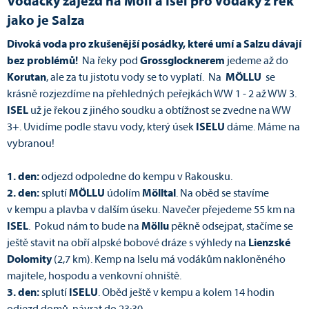
Vodácký zájezd na Möll a Isel pro vodáky z řek
jako je Salza
Divoká voda pro
zkušenější posádky, které umí a Salzu dávají
bez problémů!
Na řeky pod
Grossglocknerem
jedeme až do
Korutan
, ale za tu jistotu vody se to vyplatí. Na
MÖLLU
se
krásně rozjezdíme na přehledných peřejkách WW 1 - 2 až WW 3.
ISEL
už je řekou z jiného soudku a obtížnost se zvedne na WW
3+. Uvidíme podle stavu vody, který úsek
ISELU
dáme. Máme na
vybranou!
1. den:
odjezd odpoledne do kempu v Rakousku.
2. den:
splutí
MÖLLU
údolím
Mölltal
. Na oběd se stavíme
v kempu a plavba v dalším úseku. Navečer přejedeme 55 km na
ISEL
. Pokud nám to bude na
Möllu
pěkně odsejpat, stačíme se
ještě stavit na obří alpské bobové dráze s výhledy na
Lienzské
Dolomity
(2,7 km). Kemp na Iselu má vodákům nakloněného
majitele, hospodu a venkovní ohniště.
3. den:
splutí
ISELU
. Oběd ještě v kempu a kolem 14 hodin