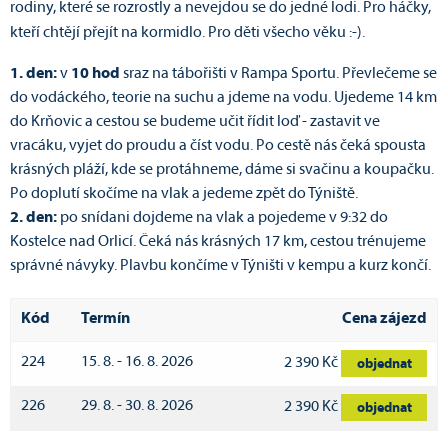
rodiny, které se rozrostly a nevejdou se do jedné lodi. Pro háčky,
kteří chtějí přejít na kormidlo. Pro děti všecho věku :-).
1. den:
v
10 hod
sraz na tábořišti v Rampa Sportu. Převlečeme se
do vodáckého, teorie na suchu a jdeme na vodu. Ujedeme 14 km
do Krňovic a cestou se budeme učit řídit loď - zastavit ve
vracáku, vyjet do proudu a číst vodu. Po cestě nás čeká spousta
krásných pláží, kde se protáhneme, dáme si svačinu a koupačku.
Po doplutí skočíme na vlak a jedeme zpět do Týniště.
2. den:
po snídani dojdeme na vlak a pojedeme v 9:32 do
Kostelce nad Orlicí. Čeká nás krásných 17 km, cestou trénujeme
správné návyky. Plavbu končíme v Týništi v kempu a kurz končí.
Kód
Termín
Cena zájezd
224
15. 8. - 16. 8. 2026
2 390 Kč
objednat
226
29. 8. - 30. 8. 2026
2 390 Kč
objednat