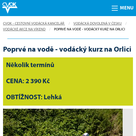
MENU
CVOK - CESTOVNÍ VODÁCKÁ KANCELÁŘ
VODÁCKÁ DOVOLENÁ V ČESKU
VODÁCKÉ AKCE NA VÍKEND
CURRENT:
POPRVÉ NA VODĚ - VODÁCKÝ KURZ NA ORLICI
Poprvé na vodě - vodácký kurz na Orlici
Několik termínů
CENA: 2 390 Kč
OBTÍŽNOST: Lehká