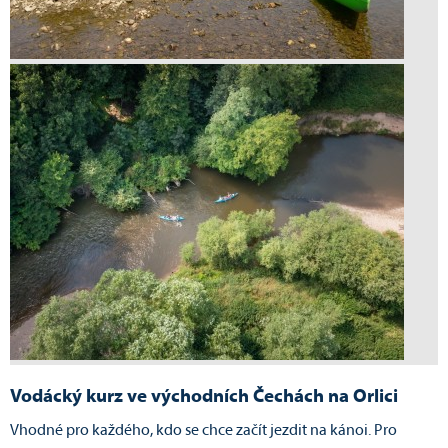
Vodácký kurz ve východních Čechách na Orlici
Vhodné pro každého, kdo se chce začít jezdit na kánoi. Pro