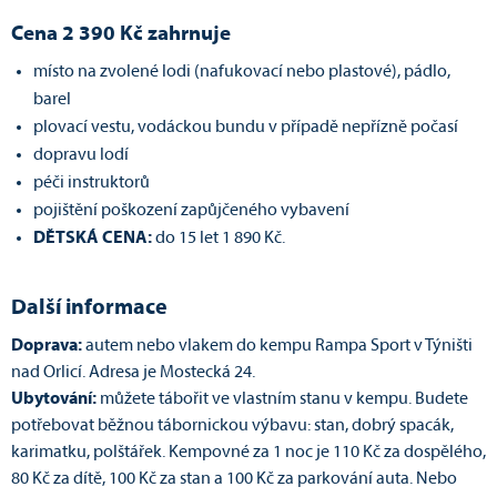
Cena 2 390 Kč zahrnuje
místo na zvolené lodi (nafukovací nebo plastové), pádlo,
barel
plovací vestu, vodáckou bundu v případě nepřízně počasí
dopravu lodí
péči instruktorů
pojištění poškození zapůjčeného vybavení
DĚTSKÁ CENA:
do 15 let 1 890 Kč.
Další informace
Doprava:
autem
nebo vlakem do kempu Rampa Sport v Týništi
nad Orlicí. Adresa je Mostecká 24.
Ubytování:
můžete tábořit ve vlastním stanu v kempu. Budete
potřebovat běžnou tábornickou výbavu: stan, dobrý spacák,
karimatku, polštářek. Kempovné za 1 noc je 110 Kč za dospělého,
80 Kč za dítě, 100 Kč za stan a 100 Kč za parkování auta. Nebo