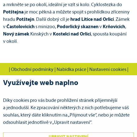
a mrkněte se po okolí, ideální je vzít si kolo. Cyklostezka do
Potštejna
je moc pěkná a můžete spojit s prohlídkou zříceniny
hradu
Potštejn
. Další dobrý cíl je
hrad Litice nad Orlicí
. Zámek
v
Častolovicích
s minizoo,
Podorlický skaznen
v
Krňovicích
,
Nový zámek
Kinských v
Kostelci nad Orlicí
, spousta koupání
v okolí.
|
Obchodní podmínky
|
Nabídka práce
|
Nastavení cookies
|
Využívejte web naplno
Díky cookies pro vás bude prohlížení stránek příjemnější
CVOK s.r.o., Cestovní vodácká kancelář Pardubice
a jednodušší. Ke zpracování některých z nich potřebujeme váš
Doubravická 386
souhlas, který dáte kliknutím na „Přijmout vše“, nebo je můžete
533 53 Pardubice VII - Ohrazenice
odsouhlasit jednotlivě v „Upravit nastavení“.
GPS: N 50°3.67643', E 15°45.16650'
UPRAVIT NASTAVENÍ