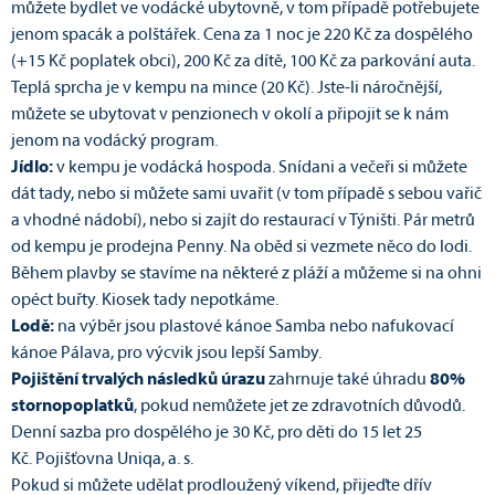
můžete bydlet ve vodácké ubytovně, v tom případě potřebujete
jenom spacák a polštářek. Cena za 1 noc je 220 Kč za dospělého
(+15 Kč poplatek obci), 200 Kč za dítě, 100 Kč za parkování auta.
Teplá sprcha je v kempu na mince (20 Kč). Jste-li náročnější,
můžete se ubytovat v penzionech v okolí a připojit se k nám
jenom na vodácký program.
Jídlo:
v kempu je vodácká hospoda. Snídani a večeři si můžete
dát tady, nebo si můžete sami uvařit (v tom případě s sebou vařič
a vhodné nádobí), nebo si zajít do restaurací v Týništi. Pár metrů
od kempu je prodejna Penny. Na oběd si vezmete něco do lodi.
Během plavby se stavíme na některé z pláží a můžeme si na ohni
opéct buřty. Kiosek tady nepotkáme.
Lodě:
na výběr jsou plastové kánoe Samba nebo nafukovací
kánoe Pálava, pro výcvik jsou lepší Samby.
P
ojištění trvalých následků
úrazu
zahrnuje také úhradu
80%
stornopoplatků
, pokud nemůžete jet ze zdravotních důvodů.
Denní sazba pro dospělého je 30 Kč, pro děti do 15 let 25
Kč. Pojišťovna Uniqa, a. s.
Pokud si můžete udělat prodloužený víkend, přijeďte dřív