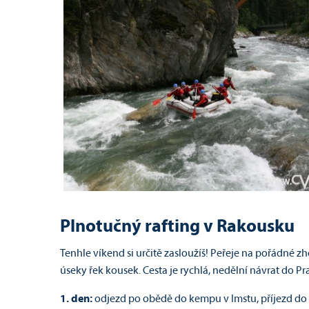
Plnotučný rafting v Rakousku
Tenhle víkend si určitě zasloužíš! Peřeje na pořádné 
úseky řek kousek. Cesta je rychlá, nedělní návrat do P
1. den:
odjezd po obědě do kempu v Imstu, příjezd do