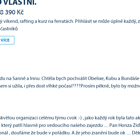
 VLASTNÍ.
8 390 Kč
 víkend, rafting a kurz na ferratách. Přihlásit se může úplně každý,
účastníků
 VÍCE
ndu na Sanně a Innu. Chtěla bych pochválit Obelixe, Kubu a Bundáše
em si užila, i přes dost vlhké počasí????Prosím pěkně, bylo by možné
skvělou organizaci celému týmu cvok :-) , jako každý rok byla tato
í­k, který patří­ hlavně pro vedoucího našeho zajezdu ..... Pan Honza Ží
nál , doufáme že bude v pořádku. A že jeho zranění­ bude ok ..... Děkuj