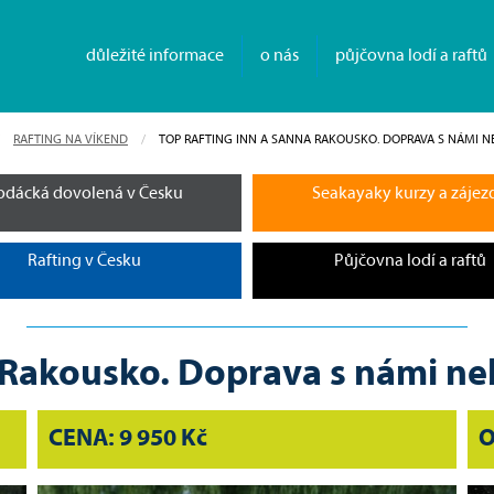
důležité informace
o nás
půjčovna lodí a raftů
RAFTING NA VÍKEND
CURRENT:
TOP RAFTING INN A SANNA RAKOUSKO. DOPRAVA S NÁMI N
odácká dovolená v Česku
Seakayaky kurzy a zájez
Rafting v Česku
Půjčovna lodí a raftů
 Rakousko. Doprava s námi neb
CENA: 9 950 Kč
O