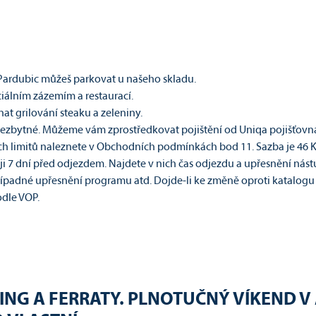
 Pardubic můžeš parkovat u našeho skladu.
iálním zázemím a restaurací.
nat grilování steaku a zeleniny.
nezbytné. M
ůžeme vám zprostředkovat pojištění od Uniqa pojišťovna a
 limitů naleznete v Obchodních podmínkách bod 11. Sazba je 46 Kč/d
ji 7 dní před odjezdem. Najdete v nich čas odjezdu a upřesnění nás
případné upřesnění programu atd. Dojde-li ke změně oproti katalogu 
dle VOP.
ING A FERRATY. PLNOTUČNÝ VÍKEND V