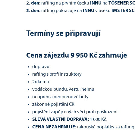
2. den:
rafting na prvním úseku
INNU
na
TÖSENER S
3. den:
rafting pokračuje na
INNU
v úseku
IMSTER S
Termíny se připravují
Cena zájezdu 9 950 Kč zahrnuje
dopravu
rafting s profi instruktory
2x kemp
vodáckou bundu, vestu, helmu
neopren a neoprenové boty
zákonné pojištění CK
pojištění zapůjčených věcí proti poškození
SLEVA VLASTNÍ DOPRAVA:
1 000 Kč.
CENA NEZAHRNUJE:
rakouské poplatky za rafting 1