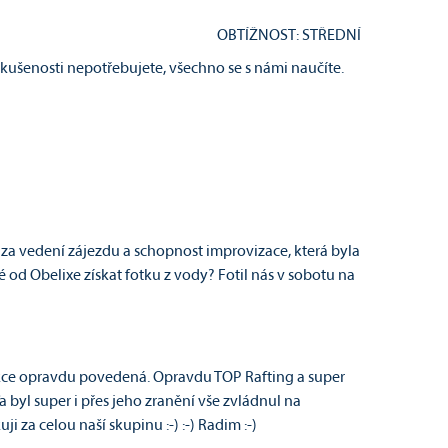
OBTÍŽNOST: STŘEDNÍ
 zkušenosti nepotřebujete, všechno se s námi naučíte.
 za vedení zájezdu a schopnost improvizace, která byla
 od Obelixe získat fotku z vody? Fotil nás v sobotu na
 akce opravdu povedená. Opravdu TOP Rafting a super
ďa byl super i přes jeho zranění­ vše zvládnul na
i za celou naší skupinu :-) :-) Radim :-)