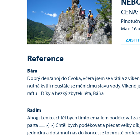
NEBO
CENA: 
Plnotučný
Max. 16 
ZJISTIT
Reference
Bára
Dobrý den/ahoj do Cvoka, včera jsem se vrátila z víke
nutná kvůli neustále se měnícímu stavu vody. Víkend js
raftu... Díky a hezký zbytek léta, Báíra.
Radim
Ahojjj Lenko, chtěl bych tí­mto emailem poděkovat za 
parta ...... :-) :-) Chtěl bych poděkovat a předat velký d
jedničku a dotáhnul nás do konce , je to prostě profesio