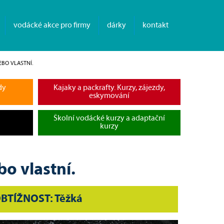
vodácké akce pro firmy
dárky
kontakt
EBO VLASTNÍ.
dy
Kajaky a packrafty. Kurzy, zájezdy,
eskymování
Školní vodácké kurzy a adaptační
kurzy
o vlastní.
BTÍŽNOST: Těžká