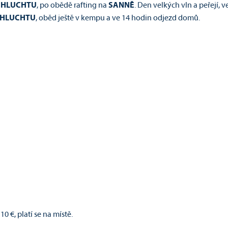
CHLUCHTU
, po obědě rafting na
SANNĚ
. Den velkých vln a peřejí, v
CHLUCHTU
, oběd ještě v kempu a ve 14 hodin odjezd domů.
0 €, platí se na místě.