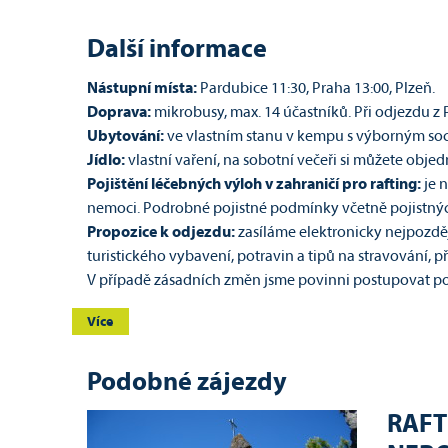
Další informace
Nástupní místa:
Pardubice 11:30, Praha 13:00, Plzeň.
Doprava:
mikrobusy, max. 14 účastníků. Při odjezdu z
Ubytování:
ve vlastním stanu v kempu s výborným soc
Jídlo:
vlastní vaření, na sobotní večeři si můžete objed
Pojištění léčebných výloh v zahraničí pro rafting:
je 
nemoci. Podrobné pojistné podmínky včetně pojistných
Propozice k odjezdu:
zasíláme elektronicky nejpozdě
turistického vybavení, potravin a tipů na stravování, 
V případě zásadních změn jsme povinni postupovat po
Více
Podobné zájezdy
RAFT