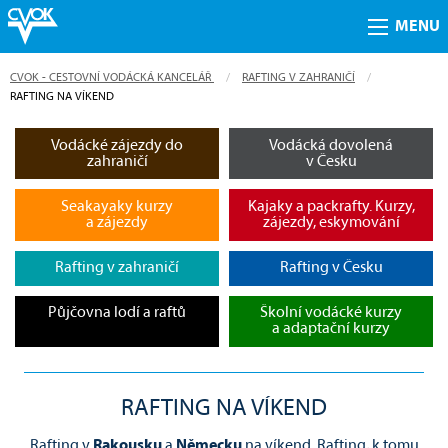
MENU
CVOK - CESTOVNÍ VODÁCKÁ KANCELÁŘ
RAFTING V ZAHRANIČÍ
CURRENT:
RAFTING NA VÍKEND
Vodácké zájezdy do
Vodácká dovolená
zahraničí
v Česku
Seakayaky kurzy
Kajaky a packrafty. Kurzy,
a zájezdy
zájezdy, eskymování
Rafting v zahraničí
Rafting v Česku
Půjčovna lodí a raftů
Školní vodácké kurzy
a adaptační kurzy
RAFTING NA VÍKEND
Rafting v
Rakousku
a
Německu
na víkend. Rafting, k tomu