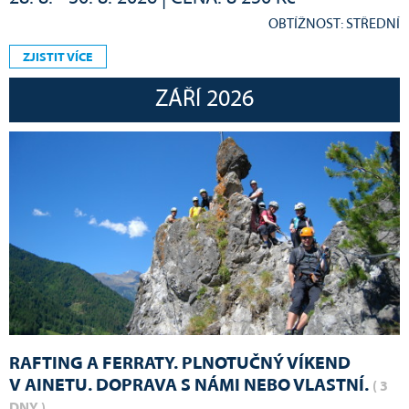
OBTÍŽNOST: STŘEDNÍ
ZJISTIT VÍCE
ZÁŘÍ 2026
RAFTING A FERRATY. PLNOTUČNÝ VÍKEND
V AINETU. DOPRAVA S NÁMI NEBO VLASTNÍ.
( 3
DNY )