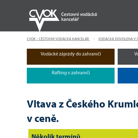
CVOK - CESTOVNÍ VODÁCKÁ KANCELÁŘ
VODÁCKÁ DOVOLENÁ V 
Vodácké zájezdy do zahraničí
V
Rafting v zahraničí
Vltava z Českého Kruml
v ceně.
Několik termínů