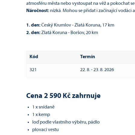
atmosféru města nebo vystoupat na věž a pokochat se 
Náročnost:
nízká. M
ohou se přidat i začínající vodáci a
1. den:
Český Krumlov - Zlatá Koruna, 17 km
2. den
:
Zlatá Koruna - Boršov, 20 km
Kód
Termín
321
22. 8. - 23. 8. 2026
Cena 2 590 Kč zahrnuje
1 x snídaně
1 x kemp
loď podle vlastního výběru, pádlo
plovací vestu