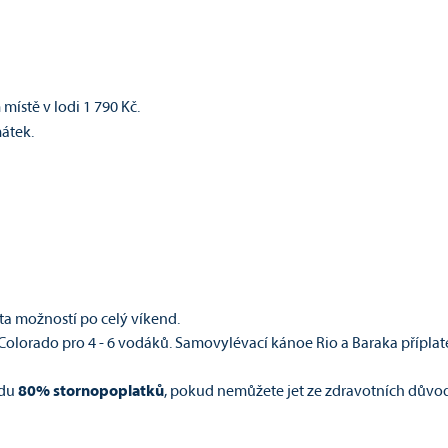
 místě v lodi 1 790 Kč.
átek.
sta možností po celý víkend.
t Colorado pro 4 - 6 vodáků. Samovylévací kánoe Rio a Baraka příplate
adu
80% stornopoplatků
, pokud nemůžete jet ze zdravotních důvod