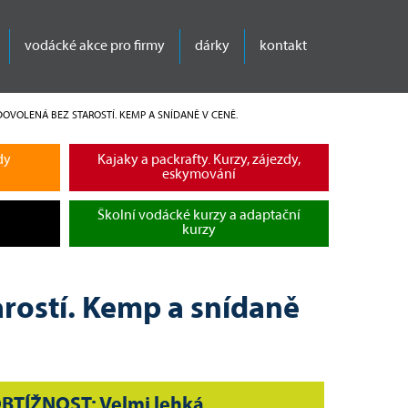
vodácké akce pro firmy
dárky
kontakt
OVOLENÁ BEZ STAROSTÍ. KEMP A SNÍDANĚ V CENĚ.
dy
Kajaky a packrafty. Kurzy, zájezdy,
eskymování
Školní vodácké kurzy a adaptační
kurzy
rostí. Kemp a snídaně
BTÍŽNOST: Velmi lehká