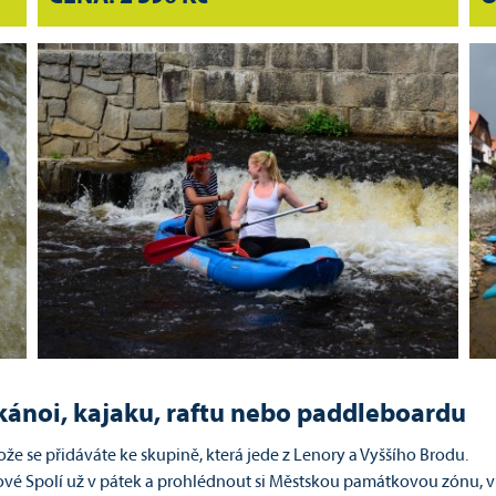
kánoi, kajaku, raftu nebo paddleboardu
ože se přidáváte ke skupině, která jede z Lenory a Vyššího Brodu.
vé Spolí už v pátek a prohlédnout si Městskou památkovou zónu, v 