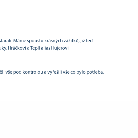
arali. Máme spoustu krásných zážitků, již teď
y. Hráčkovi a Teplí alias Hujerovi
li vše pod kontrolou a vyřešili vše co bylo potřeba.
Vltavě v tomto termínu strávili. Jsou to nejen ochotní
plutí po řece super zážitek :)! Takže jim i celé CK uděluji