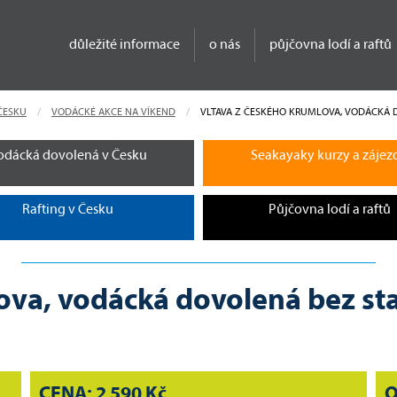
důležité informace
o nás
půjčovna lodí a raftů
ČESKU
VODÁCKÉ AKCE NA VÍKEND
CURRENT:
VLTAVA Z ČESKÉHO KRUMLOVA, VODÁCKÁ D
odácká dovolená v Česku
Seakayaky kurzy a zájez
Rafting v Česku
Půjčovna lodí a raftů
ova, vodácká dovolená bez sta
CENA: 2 590 Kč
O