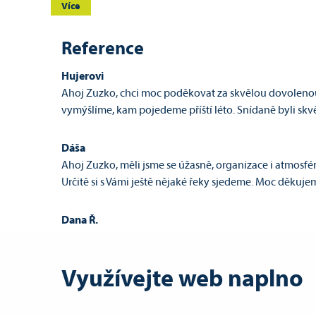
Více
Reference
Hujerovi
Ahoj Zuzko, chci moc poděkovat za skvělou dovolenou. 
vymýšlíme, kam pojedeme příští léto. Snídaně byli skvě
Dáša
Ahoj Zuzko, měli jsme se úžasně, organizace i atmosféra
Určitě si s Vámi ještě nějaké řeky sjedeme. Moc děkuje
Dana Ř.
Dobrý den paní Vrbatová, chtěla bych touto cestou poděk
"profíci", ale i super parťáci, kteří se o nás perfektně st
pochvalu a třeba zase někdy příště... AHOJ!
Využívejte web naplno