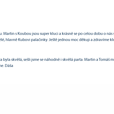
Martin s Koubou jsou super kluci a krásně se po celou dobu o nás st
lé, hlavně Kubovi palačinky. Ještě jednou moc děkuji a zdravíme kluk
 byla skvělá, sešli jsme se náhodně i skvělá parta. Martin a Tomáš mě
me. Dáša
ovat a pochválit všechny instruktory i řidiče, kteří s námi plutí po 
arali. Byla jsem naprostý začátečník, ale s jejich asistencí bylo moje 1. 