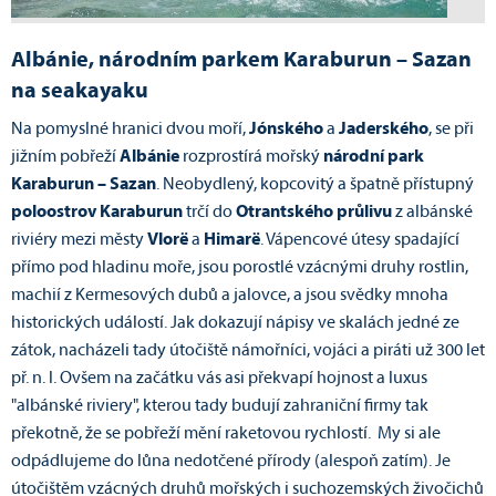
Albánie, národním parkem Karaburun – Sazan
na seakayaku
Na pomyslné hranici dvou moří,
Jónského
a
Jaderského
, se při
jižním pobřeží
Albánie
rozprostírá mořský
národní park
Karaburun – Sazan
. Neobydlený, kopcovitý a špatně přístupný
poloostrov Karaburun
trčí do
Otrantského průlivu
z albánské
riviéry mezi městy
Vlorë
a
Himarë
. Vápencové útesy spadající
přímo pod hladinu moře, jsou porostlé vzácnými druhy rostlin,
machií z Kermesových dubů a jalovce, a jsou svědky mnoha
historických událostí. Jak dokazují nápisy ve skalách jedné ze
zátok, nacházeli tady útočiště námořníci, vojáci a piráti už 300 let
př. n. l. Ovšem na začátku vás asi překvapí hojnost a luxus
"albánské riviery", kterou tady budují zahraniční firmy tak
překotně, že se pobřeží mění raketovou rychlostí. My si ale
odpádlujeme do lůna nedotčené přírody (alespoň zatím). Je
útočištěm vzácných druhů mořských i suchozemských živočichů