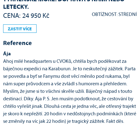
LETECKY.
OBTÍŽNOST: STŘEDNÍ
CENA: 24 950 Kč
ZJISTIT VÍCE
Reference
Ája
Ahoj milé headquarters u CVOKů, chtěla bych poděkovat za
báječnou expedici na Karaburun. Je to neskutečný zážitek. Parta
se povedla a byť se Fanymu dost věcí měnilo pod rukama, byl
nám super průvodcem a vše zvládl s humorem a přehledem.
Myslím, že jsme si to všichni skvěle užili. Báječný nápad s touto
destinací. Díky. Ája P. S. Jen musím podotknout, že cestování by
chtělo vyřešit jinak. Dlouhá cesta je jedna věc, ale otřesný trajekt
je skoro k nepřežití. 20 hodin v nedůstojnych podmínkách (které
se změnily na víc jak 22 hodin) je tragický zážitek. Fakt děs.