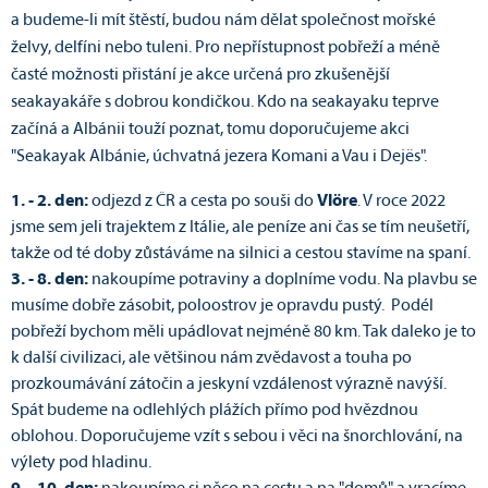
a budeme-li mít štěstí, budou nám dělat společnost mořské
želvy, delfíni nebo tuleni. Pro nepřístupnost pobřeží a méně
časté možnosti přistání je akce určená pro zkušenější
seakayakáře s dobrou kondičkou. Kdo na seakayaku teprve
začíná a Albánii touží poznat, tomu doporučujeme akci
"Seakayak Albánie, úchvatná jezera Komani a Vau i Dejës".
1. - 2. den:
odjezd z ČR a cesta po souši do
Vlöre
. V roce 2022
jsme sem jeli trajektem z Itálie, ale peníze ani čas se tím neušetří,
takže od té doby zůstáváme na silnici a cestou stavíme na spaní.
3. - 8. den:
nakoupíme potraviny a doplníme vodu. Na plavbu se
musíme dobře zásobit, poloostrov je opravdu pustý. Podél
pobřeží bychom měli upádlovat nejméně 80 km. Tak daleko je to
k další civilizaci, ale většinou nám zvědavost a touha po
prozkoumávání zátočin a jeskyní vzdálenost výrazně navýší.
Spát budeme na odlehlých plážích přímo pod hvězdnou
oblohou. Doporučujeme vzít s sebou i věci na šnorchlování, na
výlety pod hladinu
.