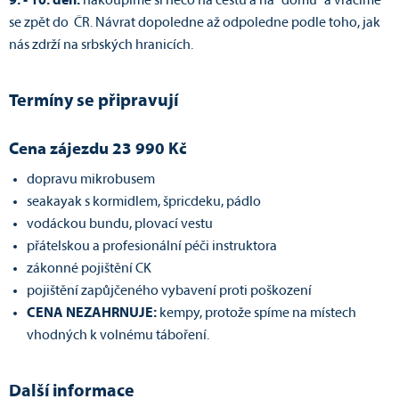
9. - 10. den:
nakoupíme si něco na cestu a na "domů" a vracíme
se zpět do ČR. Návrat dopoledne až odpoledne podle toho, jak
nás zdrží na srbských hranicích.
Termíny se připravují
Cena zájezdu 23 990 Kč
dopravu mikrobusem
seakayak s kormidlem, špricdeku, pádlo
vodáckou bundu, plovací vestu
přátelskou a profesionální péči instruktora
zákonné pojištění CK
pojištění zapůjčeného vybavení proti poškození
CENA NEZAHRNUJE:
kempy, protože spíme na místech
vhodných k volnému táboření.
Další informace