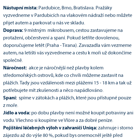
Nástupní místa:
Pardubice, Brno, Bratislava. Pražáky
vyzvedneme v Pardubicích na vlakovém nádraží nebo můžete
přijet autem a parkovat u nás ve skladu.
Doprava:
9 místným mikrobusem, cestou zastavujeme na
protažení, občerstvení a spaní. Pokud šetříte dovolenou,
doporučujeme letět (Praha - Tirana). Zavazadla vám vezmeme
autem, na letišti vás vyzvedneme a cestu k moři už dokončíme
společně.
Náročnost:
akce je náročnější než plavby kolem
středomořských ostrovů, kde co chvíli můžeme zastavit na
plážích. Tady jsou vzdálenosti mezi plážemi 15 - 18 km a tak už
potřebujete mít zkušenosti a něco napádlováno.
Spaní:
spíme v zátokách a plážích, které jsou přístupné pouze
z moře.
Jídlo a voda:
po dobu plavby není možné koupit potraviny ani
vodu. Všechno si koupíme ve Vlöre a za dobré peníze.
Pojištění léčebných výloh v zahraničí Uniqa:
zahrnuje i storno
zájezdu až do výše 80 %, pokud bys onemocněl ještě před