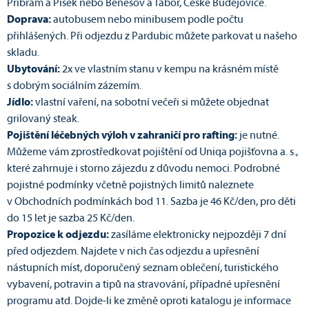
Příbram a Písek nebo Benešov a Tábor, České Budějovice.
Doprava:
autobusem nebo minibusem podle počtu
přihlášených. Při odjezdu z Pardubic můžete parkovat u našeho
skladu.
Ubytování:
2x ve vlastním stanu v kempu na krásném místě
s dobrým sociálním zázemím.
Jídlo:
vlastní vaření, na sobotní večeři si můžete objednat
grilovaný steak.
Pojištění léčebných výloh v zahraničí pro rafting:
je nutné.
Můžeme vám zprostředkovat pojištění od Uniqa pojišťovna a. s.,
které zahrnuje i storno zájezdu z důvodu nemoci. Podrobné
pojistné podmínky včetně pojistných limitů naleznete
v Obchodních podmínkách bod 11. Sazba je 46 Kč/den, pro děti
do 15 let je sazba 25 Kč/den.
Propozice k odjezdu:
zasíláme elektronicky nejpozději 7 dní
před odjezdem. Najdete v nich čas odjezdu a upřesnění
nástupních míst, doporučený seznam oblečení, turistického
vybavení, potravin a tipů na stravování, případné upřesnění
programu atd. Dojde-li ke změně oproti katalogu je informace