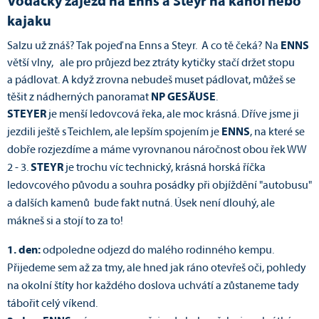
Vodácký zájezd na Enns a Steyr na kánoi nebo
kajaku
Salzu už znáš? Tak pojeď na Enns a Steyr. A co tě čeká? Na
ENNS
větší vlny, ale pro průjezd bez ztráty kytičky stačí držet stopu
a pádlovat. A když zrovna nebudeš muset pádlovat, můžeš se
těšit z nádherných panoramat
NP
GESÄUSE
.
STEYER
je menší ledovcová řeka, ale moc krásná. Dříve jsme ji
jezdili ještě s Teichlem, ale lepším spojením je
ENNS
, na které se
dobře rozjezdíme a máme vyrovnanou náročnost obou řek WW
2 - 3.
STEYR
je trochu víc technický, krásná horská říčka
ledovcového původu a souhra posádky při objíždění "autobusu"
a dalších kamenů bude fakt nutná. Úsek není dlouhý, ale
mákneš si a stojí to za to!
1. den:
odpoledne odjezd do malého rodinného kempu.
Přijedeme sem až za tmy, ale hned jak ráno otevřeš oči, pohledy
na okolní štíty hor každého doslova uchvátí a zůstaneme tady
tábořit celý víkend.