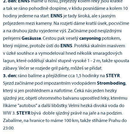
2. den: ENNS
máme u nosu, přejezdy kolem řeky jsou krátké
a tak se ráno pohodlně dospíme, v klidu posnídáme a kolem 10
hodiny jedeme na start.
ENNS
je tady široká, ale s jasným
průjezdem mezi kameny. Na rozjetí dáme kratší úsek, pocvičíme
a na druhou jízdu vyjedeme výš. Začínáme pod nesjízdnými
peřejemi
Gesäusse
. Cestou pak veselý
canyoning
potokem,
který míjíme, protože ústí do
ENNS
. Protéká skalním masívem
v úzké soutěsce a vymodeloval hned několik smaragdových
lagun, které oddělují skalní stupně vysoké 1 - 2 m, takže spousta
zábavy. Večer se rozjede gril párty, můžeš se přidat.
3. den:
ráno balíme a přejíždíme cca 1,5 hodinky na
STEYR
.
Sjezd začínáme pod impozantním vodopádem
Stromboding
,
který si jen prohlédnem a nafotíme. Čeká nás jeden hezky
sjízdný jez, objetí ohromného balvanu uprostřed řeky, kterému
říkáme "autobus" a další libůstky. Velmi hezká divoká voda do
WW 3.
STEYR
bývá dobře sjízdný právě na jaře a na podzim.
Zabalíme, na hranice to máme 100 km, takže stíháme Prahu do
23:00.