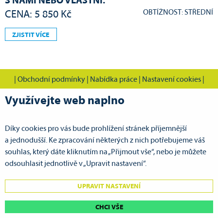
S NÁMI NEBO VLASTNÍ.
OBTÍŽNOST: STŘEDNÍ
CENA: 5 850 Kč
ZJISTIT VÍCE
|
Obchodní podmínky
|
Nabídka práce
|
Nastavení cookies
|
Využívejte web naplno
Díky cookies pro vás bude prohlížení stránek příjemnější
CVOK s.r.o., Cestovní vodácká kancelář Pardubice
a jednodušší. Ke zpracování některých z nich potřebujeme váš
Doubravická 386
souhlas, který dáte kliknutím na „Přijmout vše“, nebo je můžete
533 53 Pardubice VII - Ohrazenice
odsouhlasit jednotlivě v „Upravit nastavení“.
GPS: N 50°3.67643', E 15°45.16650'
UPRAVIT NASTAVENÍ
tel.:
+420 725 743 514
mobil:
+420 725 596 817
| e-mail:
cvok@cvok.cz
CHCI VŠE
www.cvok.cz
| e-mail:
pujcovna@cvok.cz