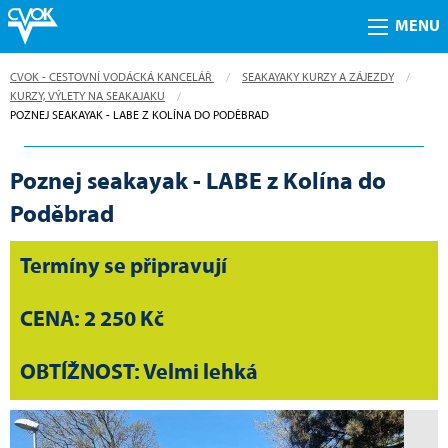
MENU
CVOK - CESTOVNÍ VODÁCKÁ KANCELÁŘ
SEAKAYAKY KURZY A ZÁJEZDY
KURZY, VÝLETY NA SEAKAJAKU
CURRENT:
POZNEJ SEAKAYAK - LABE Z KOLÍNA DO PODĚBRAD
Poznej seakayak - LABE z Kolína do
Poděbrad
Termíny se připravují
CENA: 2 250 Kč
OBTÍŽNOST: Velmi lehká