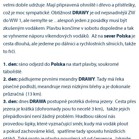
velmi dobře udržuje. Mají připravená ohniště i dřevo a přístřešky,
což je moc sympatické. Obtížnost
DRAWY
je od nejsnadnější ZW
do WW 1, ale nemylte se ... alespoň jeden z posádky musí být
zkušeným vodákem. Plavbu končíme v sobotu dopoledne a tak
se vyhneme náporu víkendových vodáků. Až na
sever Polska
je
cesta dlouhá, ale jedeme po dálnici a rychlostních silnicích, takže
to frčí.
1. den:
ráno odjezd do
Polska
na start plavby, soukromé
tábořiště.
2. den:
pádlujeme prvními meandry
DRAWY
. Tady má řeka
písečné podloží, meandruje mezi nízkými břehy a je dokonale
průzračná (13 km).
3. den:
dnes
DRAWA
postupně protéká dvěma jezery. Cesta přes
jezera je krátká (dohromady jsou to necelé 3 km), takže jejich
přepádlování není žádný problém. Hradbou rákosí nás
provedou šipky, které vyznačující směr, kudy má vodák plout
a pokud zachováme klid, spatříme tady spoustu hnízdících