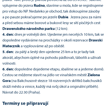
ptáků. Také proto je plavba povolená až od července. Jakmile
vplujeme do jezera
Rudno
, stavíme u mola, kde se registrujeme
pro vstup do NP. Nedaleko je obchod, tak dokoupíme zásoby
a po pauze pokračujeme po jezeře
Dubie
. Jezera jsou za námi
a před sebou máme borové a bukové lesy se sítí písčitých cest
Drawenského národního parku
(12 km).
4. den:
dnes je volnější den. Ujedeme jen necelých 10 km, tak se
dopoledne vydáváme na procházky v okolí rezervace
Drawski
Matecznik
a vyplouváme až po obědě.
5. den:
za pátý a šestý den ujedeme 25 km a to je tady tak
akorát, abychom úplně na pohodu pádlovali, tábořili a užívali
volnosti.
6. den:
dopoledne dojedeme etapu, sbalíme se a jedeme domů.
Cestou se můžeme stavit na jídlo ve vinařském městě
Zielona
Gora
(na Bakchusově stezce 18 rozverných skřítků bakchusiků
stráží město a vinice, každý má svůj úkol a originální příběh).
Návrat do 22:30 (Praha).
Termíny se připravují