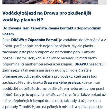
Vodácký zájezd na Drawu pro zkušenější
vodáky, plavba NP
U
držovaná lesní tábořiště, d
enně kontakt s doprovodným
vozem.
Řeka
DRAWA
v
Západním Pomoří
je vodákům dobře známá a v
Polsku patří na špici těch nejoblíbenějších. My ale plavbu
začínáme ještě před vstupem do národního parku, abyste
poznali i horní úsek, kde si jen lehce meandruje mezi břehy
připomínající nádhernou severskou krajinu.
DRAWU
nezadržují
žádné jezy a tak nemá ani úseky nudných volejů a stále
příjemně proudí. Je jako dělaná pro vodáky, kteří umí s lodí
zacházet. Hlavně v úseku
Drawenského pralesa
, kde se musí
podjíždět a objíždět stromy padlé větrem nebo usilovnou prací
bobrů. Tady je to opravdu nefalšovaná divočina. Takže pokud už
máte přeplněných kempů doma dost, tak tady si užijete klidu
a pohody. Tábořiště jsou na pěkných místech a správa polesí je