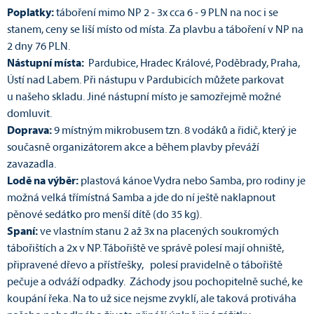
Poplatky:
táboření mimo NP 2 - 3x cca 6 - 9 PLN na noc i se
stanem, ceny se liší místo od místa. Za plavbu a táboření v NP na
2 dny 76 PLN.
Nástupní místa:
Pardubice, Hradec Králové, Poděbrady, Praha,
Ústí nad Labem. Při nástupu v Pardubicích můžete parkovat
u našeho skladu. Jiné nástupní místo je samozřejmě možné
domluvit.
Doprava:
9 místným mikrobusem tzn. 8 vodáků a řidič, který je
současně organizátorem akce a během plavby převáží
zavazadla.
Lodě na výběr:
plastová kánoe Vydra nebo Samba, pro rodiny je
možná velká třímístná Samba a jde do ní ještě naklapnout
pěnové sedátko pro menší dítě (do 35 kg).
Spaní:
ve vlastním stanu 2 až 3x na placených soukromých
tábořištích a 2x v NP. Tábořiště ve správě polesí mají ohniště,
připravené dřevo a přístřešky, polesí pravidelně o tábořiště
pečuje a odváží odpadky. Záchody jsou pochopitelně suché, ke
koupání řeka. Na to už sice nejsme zvyklí, ale taková protiváha