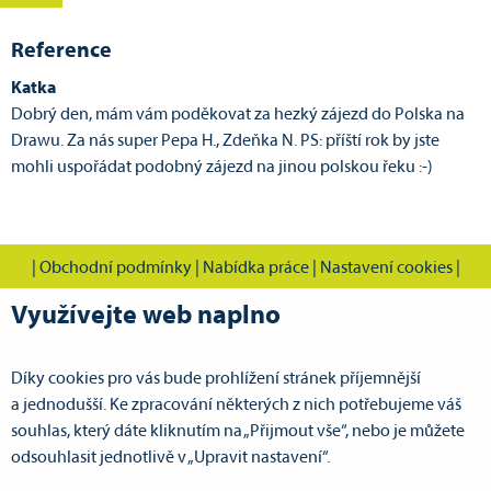
Reference
Katka
Dobrý den, mám vám poděkovat za hezký zájezd do Polska na
Drawu. Za nás super Pepa H., Zdeňka N. PS: příští rok by jste
mohli uspořádat podobný zájezd na jinou polskou řeku :-)
|
Obchodní podmínky
|
Nabídka práce
|
Nastavení cookies
|
Využívejte web naplno
Díky cookies pro vás bude prohlížení stránek příjemnější
CVOK s.r.o., Cestovní vodácká kancelář Pardubice
a jednodušší. Ke zpracování některých z nich potřebujeme váš
Doubravická 386
souhlas, který dáte kliknutím na „Přijmout vše“, nebo je můžete
533 53 Pardubice VII - Ohrazenice
odsouhlasit jednotlivě v „Upravit nastavení“.
GPS: N 50°3.67643', E 15°45.16650'