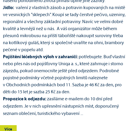
našeho pohodlného života přináší úplně jiné zážitky.
Jídlo:
vaření z vlastních zásob a potravin kupovaných na místě
ve vesnických "sklepech". Koupí se tady čerstvé pečivo, uzeniny,
regionální a všechny základní potraviny. Navíc ve velmi dobré
kvalitě a levnější než u nás. A váš organizátor může během
přesunů mikrobusu na příští tábořiště nakoupit suroviny třeba
na kotlíkový guláš, který si společně uvaříte na ohni, brambory
pečené v popelu atd.
Pojištění léčebných výloh v zahraničí:
potřebujete. Buď vlastní
nebo přes nás od pojišťovny Uniqa a. s., které zahrnuje i storno
zájezdu, pokud onemocníte ještě před odjezdem. Podrobné
pojistné podmínky včetně pojistných limitů naleznete
v Obchodních podmínkách bod 11. Sazba je 46 Kč za den, pro
děti do 15 let je sazba 25 Kč za den.
Propozice k odjezdu:
zasíláme e-mailem do 10 dní před
odjezdem. Je v nich upřesnění nástupních míst, doporučený
seznam oblečení, turistického vybavení ...
Více