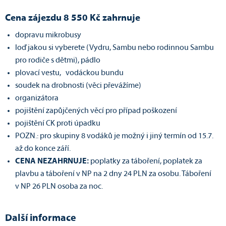
Cena zájezdu 8 550 Kč zahrnuje
dopravu mikrobusy
loď jakou si vyberete (Vydru, Sambu nebo rodinnou Sambu
pro rodiče s dětmi), pádlo
plovací vestu, vodáckou bundu
soudek na drobnosti (věci převážíme)
organizátora
pojištění zapůjčených věcí pro případ poškození
pojištění CK proti úpadku
POZN.: pro skupiny 8 vodáků je možný i jiný termín od 15.7.
až do konce září.
CENA NEZAHRNUJE:
poplatky za táboření, poplatek za
plavbu a táboření v NP na 2 dny 24 PLN za osobu. Táboření
v NP 26 PLN osoba za noc.
Další informace