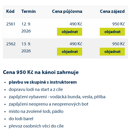
Kód
Termín
Cena půjčovna
Cena zájezd
2561
12. 9.
490 Kč
950 Kč
2026
objednat
objednat
2562
13. 9.
490 Kč
950 Kč
2026
objednat
objednat
Cena 950 Kč na kánoi zahrnuje
plavbu ve skupině s instruktorem
dopravu lodí na start a z cíle
zapůjčení vybavení - vodácká bunda, vesta, přilba
zapůjčení neoprenu a neoprenových bot
místo na zvolené lodi, pádlo
do lodi barel
převoz osobních věcí do cíle