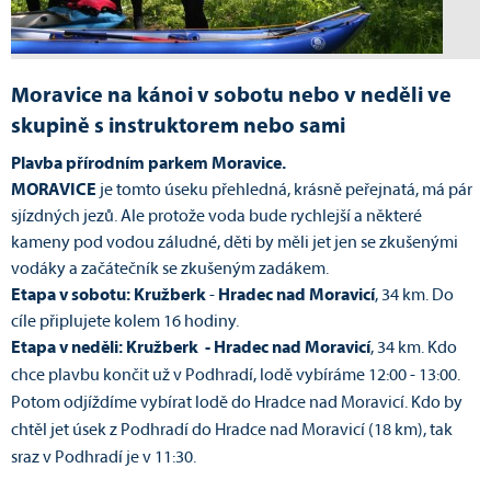
Moravice na kánoi v sobotu nebo v neděli ve
skupině s instruktorem nebo sami
Plavba přírodním parkem Moravice.
MORAVICE
je tomto úseku přehledná, krásně peřejnatá, má pár
sjízdných jezů. Ale protože voda bude rychlejší a některé
kameny pod vodou záludné, děti by měli jet jen se zkušenými
vodáky a začátečník se zkušeným zadákem.
Etapa v sobotu: Kružberk
-
Hradec nad Moravicí
, 34 km. Do
cíle připlujete kolem 16 hodiny.
Etapa v neděli: Kružberk - Hradec nad Moravicí
, 34 km. Kdo
chce plavbu končit už v Podhradí, lodě vybíráme 12:00 - 13:00.
Potom odjíždíme vybírat lodě do Hradce nad Moravicí. Kdo by
chtěl jet úsek z Podhradí do Hradce nad Moravicí (18 km), tak
sraz v Podhradí je v 11:30.