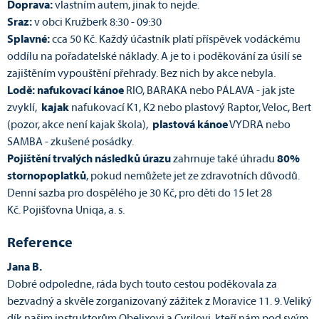
Doprava:
vlastním autem, jinak to nejde.
Sraz:
v obci Kružberk 8:30 - 09:30
Splavné:
cca 50 Kč. Každý účastník platí příspěvek vodáckému
oddílu na pořadatelské náklady. A je to i poděkování za úsilí se
zajištěním vypouštění přehrady. Bez nich by akce nebyla.
Lodě:
nafukovací kánoe
RIO, BARAKA nebo PÁLAVA - jak jste
zvyklí,
kajak
nafukovací K1, K2 nebo plastový Raptor, Veloc, Bert
(pozor, akce není kajak škola),
plastová kánoe
VYDRA nebo
SAMBA - zkušené posádky.
P
ojištění trvalých následků
úrazu
zahrnuje také úhradu
80%
stornopoplatků
, pokud nemůžete jet ze zdravotních důvodů.
Denní sazba pro dospělého je 30 Kč, pro děti do 15 let 28
Kč. Pojišťovna Uniqa, a. s.
Reference
Jana B.
Dobré odpoledne, ráda bych touto cestou poděkovala za
bezvadný a skvěle zorganizovaný zážitek z Moravice 11. 9. Veliký