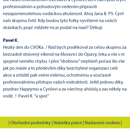
dík našim instruktorům Obelixovi a Cyrilovi, kteří nám pod svým
profesionálním a pohodovým vedením připravili
nezapomenutelnou vodáckou zkušenost. Ahoj Jana B. PS: Cyril
naši skupinu fotil. Kdy budou tyto fotky vyvěšené na vašich
stránkách, popř. můžete mi je poslat na mail? Děkuji
Pavel K.
Hezký den do CVOKa...! Rád bych poděkoval za celou skupinu za
bezvadně strávený víkend na Moravici do Opavy, řeka a vše s ní
spojené nemělo chybu. I přes "drobnou" nepřízeň počasí šlo vše
jak po másle a to především díky bezchybné organizaci celé
akce a zvláště pak velmi milému, ochotnému a současně
profesionálnímu přístupu vašich instruktorů. Ještě jednou díky,
pozdrav Happymu a Cyrilovi a za všechny ahóóój a zas někdy na
vodě...! Pavel K. "a spol."
|
Obchodní podmínky
|
Nabídka práce
|
Nastavení cookies
|