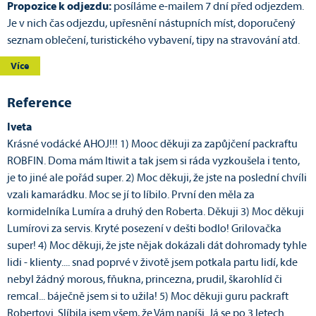
Propozice k odjezdu:
posíláme e-mailem 7 dní před odjezdem.
Je v nich čas odjezdu, upřesnění nástupních míst, doporučený
seznam oblečení, turistického vybavení, tipy na stravování atd.
Více
Reference
Iveta
Krásné vodácké AHOJ!!! 1) Mooc děkuji za zapůjčení packraftu
ROBFIN. Doma mám Itiwit a tak jsem si ráda vyzkoušela i tento,
je to jiné ale pořád super. 2) Moc děkuji, že jste na poslední chvíli
vzali kamarádku. Moc se jí to líbilo. První den měla za
kormidelníka Lumíra a druhý den Roberta. Děkuji 3) Moc děkuji
Lumírovi za servis. Kryté posezení v dešti bodlo! Grilovačka
super! 4) Moc děkuji, že jste nějak dokázali dát dohromady tyhle
lidi - klienty.... snad poprvé v životě jsem potkala partu lidí, kde
nebyl žádný morous, fňukna, princezna, prudil, škarohlíd či
remcal... báječně jsem si to užila! 5) Moc děkuji guru packraft
Robertovi. Slíbila jsem všem, že Vám napíši. Já se po 3 letech