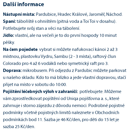
Další informace
Nástupní místa:
Pardubice, Hradec Králové, Jaroměř, Náchod.
Spaní:
tábořiště s ohništěm (pitná voda a Toi Toi v dosahu).
Potřebujete svůj stan a věci na táboření.
Jídlo:
vlastní, ale na večeři je to do první hospody 10 minut
pěšky.
Na čem pojedete
: vybrat si můžete nafukovací kánoi 2 až 3
místnou, plastovku Vydru, Sambu (2 - 3 místa), raftový člun
Colorado pro 4 až 6 vodáků nebo symetrický raft pro 3.
Doprava:
mikrobusem. Při odjezdu z Pardubic můžete parkovat
u našeho skladu. Kdo to má blízko a jede vlastní dopravou, stačí
přijet na místo v sobotu do 10:00.
Pojištění léčebných výloh v zahraničí:
potřebujete. Můžeme
vám zprostředkovat pojištění od Uniqa pojišťovna a. s., které
zahrnuje i storno zájezdu z důvodu nemoci. Podrobné pojistné
podmínky včetně pojistných limitů naleznete v Obchodních
podmínkách bod 11. Sazba je 46 Kč/den, pro děti do 15 let je
sazba 25 Kč/den.