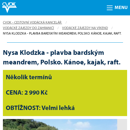
MENU
CVOK - CESTOVNÍ VODÁCKÁ KANCELÁŘ
VODÁCKÉ ZÁJEZDY DO ZAHRANIČÍ
VODÁCKÉ ZÁJEZDY NA VÍKEND
CURRENT:
NYSA KLODZKA - PLAVBA BARDSKÝM MEANDREM, POLSKO. KÁNOE, KAJAK, RAFT.
Nysa Klodzka - plavba bardským
meandrem, Polsko. Kánoe, kajak, raft.
Několik termínů
CENA: 2 990 Kč
OBTÍŽNOST: Velmi lehká