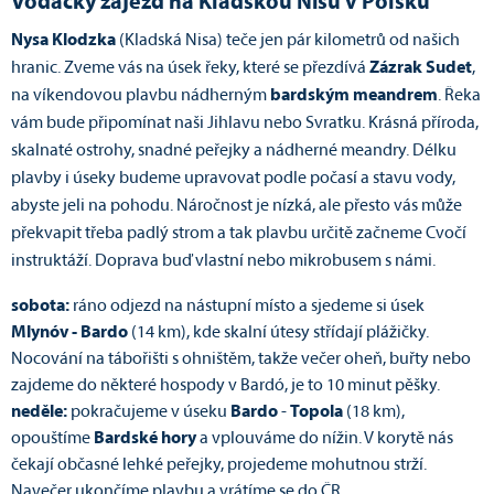
Vodácký zájezd na Kladskou Nisu v Polsku
Nysa Klodzka
(Kladská Nisa) teče jen pár kilometrů od našich
hranic. Zveme vás na úsek řeky, které se přezdívá
Zázrak Sudet
,
na víkendovou plavbu nádherným
bardským meandrem
. Řeka
vám bude připomínat naši Jihlavu nebo Svratku. Krásná příroda,
skalnaté ostrohy, snadné peřejky a nádherné meandry. Délku
plavby i úseky budeme upravovat podle počasí a stavu vody,
abyste jeli na pohodu. Náročnost je nízká, ale přesto vás může
překvapit třeba padlý strom a tak plavbu určitě začneme Cvočí
instruktáží. Doprava buď vlastní nebo mikrobusem s námi.
sobota:
ráno odjezd na nástupní místo a sjedeme si úsek
Mlynóv - Bardo
(14 km), kde skalní útesy střídají plážičky.
Nocování na tábořišti s ohništěm, takže večer oheň, buřty nebo
zajdeme do některé hospody v Bardó, je to 10 minut pěšky.
neděle:
pokračujeme v úseku
Bardo
-
Topola
(18 km),
opouštíme
Bardské hory
a vplouváme do nížin. V korytě nás
čekají občasné lehké peřejky, projedeme mohutnou strží.
Navečer ukončíme plavbu a vrátíme se do ČR.