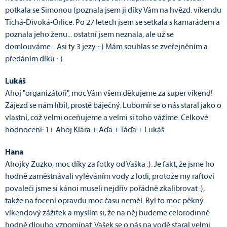
potkala se Simonou (poznala jsem ji díky Vám na hvězd. víkendu
Tichá-Divoká-Orlice. Po 27 letech jsem se setkala s kamarádem a
poznala jeho ženu... ostatní jsem neznala, ale už se
domlouváme... Asi ty 3 jezy :-) Mám souhlas se zveřejněním a
předáním díků :-)
Lukáš
Ahoj "organizátoři", moc Vám všem děkujeme za super víkend!
Zájezd se nám líbil, prostě báječný. Lubomír se o nás staral jako o
vlastní, což velmi oceňujeme a velmi si toho vážíme. Celkové
hodnocení: 1+ Ahoj Klára + Áďa + Táďa + Lukáš
Hana
Ahojky Zuzko, moc díky za fotky od Vaška :). Je fakt, že jsme ho
hodně zaměstnávali vyléváním vody z lodi, protože my raftoví
povaleči jsme si kánoi museli nejdřív pořádně zkalibrovat :),
takže na focení opravdu moc času neměl. Byl to moc pěkný
víkendový zážitek a myslím si, že na něj budeme celorodinně
hodně dlouho vzpomínat. Vašek se o nás na vodě staral velmi