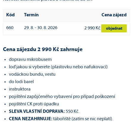
Kód
Termín
Cena zájezd
660
29. 8. - 30. 8. 2026
2 990 Kč
objednat
Cena zájezdu 2 990 Kč zahrnuje
dopravu mikrobusem
loď jakou si vyberete (plastovku nebo nafukovací)
vodáckou bundu, vestu
do lodi barel
instruktora
pojištění zapůjčeného vybavení pro případ poškození
pojištění CK proti úpadku
SLEVA VLASTNÍ DOPRAVA:
550 Kč.
CENA NEZAHRNUJE:
tábořiště (zatím se nic neplatí).