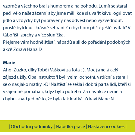
vzorně a všechno bral s humorem a na pohodu, Lumír se staral
pečlivě o naše zázemí, aby jsme měli kde si uvařit kávu, ogrilovat
jídlo a vždycky byl připravený nás odvést nebo vyzvednout,
prostě byli kluci krásně sehraní. Co bychom příště ještě uvítali? V
tábořišti sprchy a více sluníčka.
Přejeme vám hodně štěstí, nápadů a sil do pořádání podobných
akcí! Zdraví Hana D.
Marie
Ahoj Zuzko, díky Tobě i Vaškovi za fota :-). Moc jsme si celý
zájezd užily. Oba instruktoři byli velmi ochotní, vstřícní a starali
se o nás jako matky :-D! Naštěstí se sešla i dobrá parta lidí, kteří si
vzájemně pomáhali, když bylo potřeba. Za nás akce neměla
chybu, snad jedině to, že byla tak krátká. Zdraví Marie N.
|
Obchodní podmínky
|
Nabídka práce
|
Nastavení cookies
|