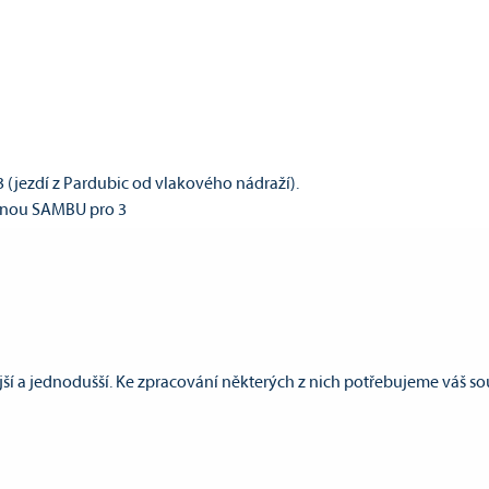
 (jezdí z Pardubic od vlakového nádraží).
nnou SAMBU pro 3
em (doporučené vybavení, upřesnění, kontakty na místě...)
adu
80% stornopoplatků
, pokud nemůžete jet ze zdravotních důvod
ší a jednodušší. Ke zpracování některých z nich potřebujeme váš souh
CVOK s.r.o., Cestovní vodácká kancelář Pardubice
t
Doubravická 386
m
533 53 Pardubice VII - Ohrazenice
w
GPS: N 50°3.67643', E 15°45.16650'