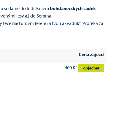
álu sedáme do lodí. Kolem
bohdanečských sádek
rvenými lesy až do Semína.
teče nad úrovní terénu a tvoří akvadukt. Protéká za
Cena zájezd
400 Kč
objednat