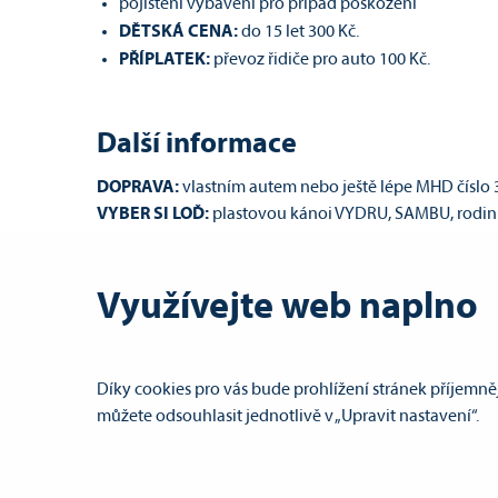
pojištění vybavení pro případ poškození
DĚTSKÁ CENA:
do 15 let 300 Kč.
PŘÍPLATEK:
převoz řidiče pro auto 100 Kč.
Další informace
DOPRAVA:
vlastním autem nebo ještě lépe MHD číslo 3
VYBER SI LOĎ:
plastovou kánoi VYDRU, SAMBU, rodi
PROPOZICE K AKCI:
posíláme elektronicky 3 dny před
P
ojištění trvalých následků
úrazu
zahrnuje také úhr
let 28 Kč. Pojišťovna Uniqa, a. s.
Využívejte web naplno
Díky cookies pro vás bude prohlížení stránek příjemněj
|
Obchodní podmínky
|
Nabídka práce
|
můžete odsouhlasit jednotlivě v „Upravit nastavení“.
Nastavení cookies
|