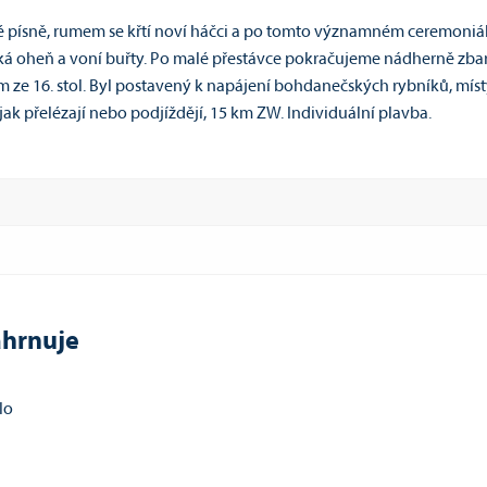
žné písně, rumem se křtí noví háčci a po tomto významném ceremoni
ská oheň a voní buřty. Po malé přestávce pokračujeme nádherně zba
e 16. stol. Byl postavený k napájení bohdanečských rybníků, místy 
jak přelézají nebo podjíždějí, 15 km ZW. Individuální plavba.
ahrnuje
lo