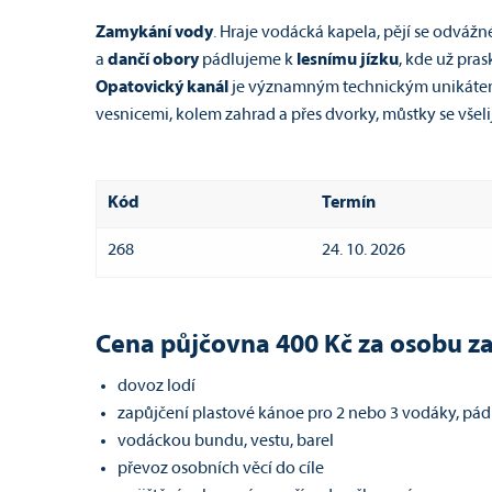
Zamykání vody
. Hraje vodácká kapela, pějí se odvá
a
dančí obory
pádlujeme k
lesnímu jízku
, kde už pra
Opatovický kanál
je významným technickým unikátem z
vesnicemi, kolem zahrad a přes dvorky, můstky se všeli
Kód
Termín
268
24. 10. 2026
Cena půjčovna 400 Kč za osobu z
dovoz lodí
zapůjčení plastové kánoe pro 2 nebo 3 vodáky, pád
vodáckou bundu, vestu, barel
převoz osobních věcí do cíle