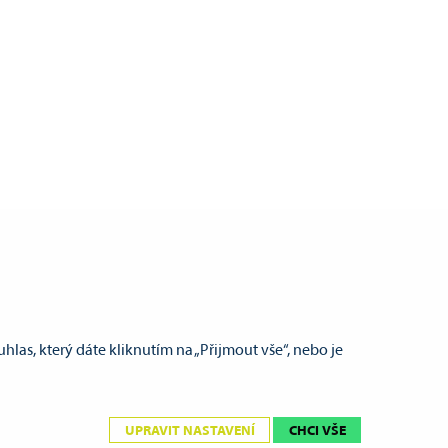
ů. Denní sazba pro dospělého je 30 Kč, pro děti do 15
las, který dáte kliknutím na „Přijmout vše“, nebo je
el.:
+420 725 743 514
obil:
+420 725 596 817
| e-mail:
cvok@cvok.cz
ww.cvok.cz
| e-mail:
pujcovna@cvok.cz
UPRAVIT NASTAVENÍ
CHCI VŠE