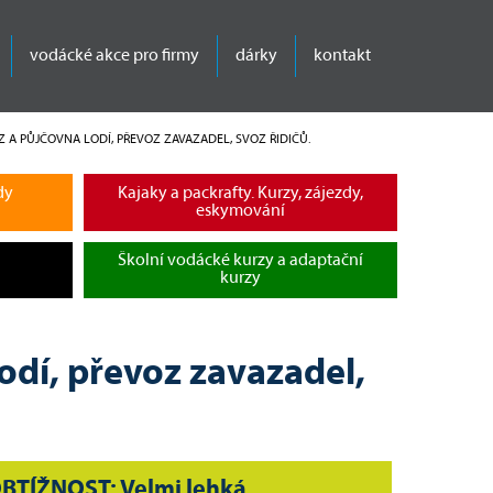
vodácké akce pro firmy
dárky
kontakt
 A PŮJČOVNA LODÍ, PŘEVOZ ZAVAZADEL, SVOZ ŘIDIČŮ.
dy
Kajaky a packrafty. Kurzy, zájezdy,
eskymování
Školní vodácké kurzy a adaptační
kurzy
odí, převoz zavazadel,
BTÍŽNOST: Velmi lehká