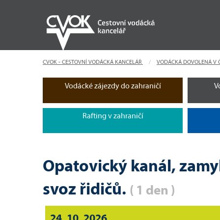
CVOK - CESTOVNÍ VODÁCKÁ KANCELÁŘ
VODÁCKÁ DOVOLENÁ V 
Vodácké zájezdy do zahraničí
V
Rafting v zahraničí
Opatovický kanál, zamyk
svoz řidičů.
( 1 den )
24. 10. 2026