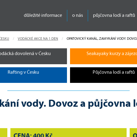
důležité informace
o nás
půjčovna lodí a raftů
ČESKU
VODÁCKÉ AKCE NA 1 DEN
CURRENT:
OPATOVICKÝ KANÁL, ZAMYKÁNÍ VODY. DOVOZ
odácká dovolená v Česku
Seakayaky kurzy a zájez
Rafting v Česku
Půjčovna lodí a raftů
ání vody. Dovoz a půjčovna l
CENA: 400 Kč
O