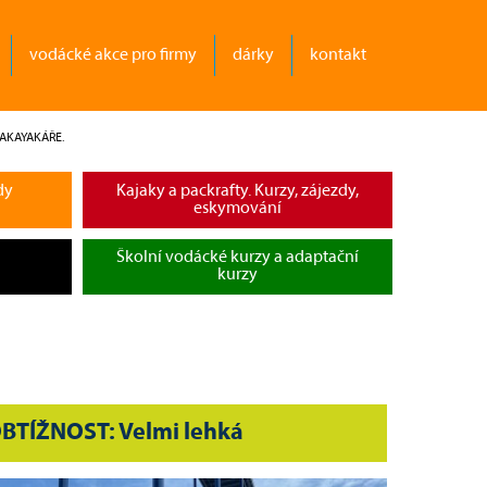
vodácké akce pro firmy
dárky
kontakt
EAKAYAKÁŘE.
dy
Kajaky a packrafty. Kurzy, zájezdy,
eskymování
Školní vodácké kurzy a adaptační
kurzy
BTÍŽNOST: Velmi lehká