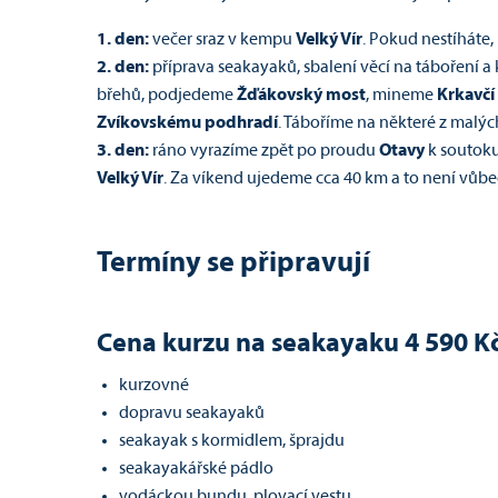
1. den:
večer sraz v kempu
Velký Vír
. Pokud nestíháte,
2. den:
příprava seakayaků, sbalení věcí na táboření a
břehů, podjedeme
Žďákovský most
, mineme
Krkavčí
Zvíkovskému podhradí
. Táboříme na některé z malých
3. den:
ráno vyrazíme zpět po proudu
Otavy
k soutok
Velký Vír
. Za víkend ujedeme cca 40 km a to není vůbe
Termíny se připravují
Cena kurzu na seakayaku 4 590 K
kurzovné
dopravu seakayaků
seakayak s kormidlem, šprajdu
seakayakářské pádlo
vodáckou bundu, plovací vestu