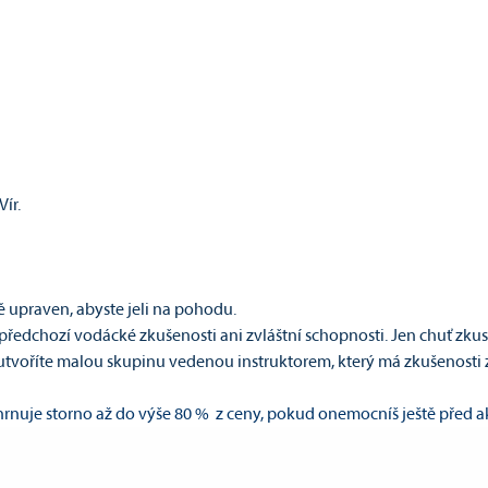
ír.
ě upraven, abyste jeli na pohodu.
předchozí vodácké zkušenosti ani zvláštní schopnosti. Jen chuť zkus
ě utvoříte malou skupinu vedenou instruktorem, který má zkušenost
hrnuje storno až do výše 80 % z ceny, pokud onemocníš ještě před ak