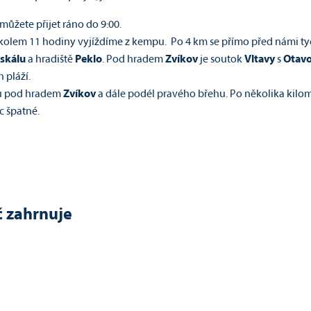
 můžete přijet ráno do 9:00.
 kolem 11 hodiny vyjíždíme z kempu. Po 4 km se přímo před námi ty
 skálu
a hradiště
Peklo
. Pod hradem
Zvíkov
je soutok
Vltavy
s
Otav
 pláží.
u pod hradem
Zvíkov
a dále podél pravého břehu. Po několika kilom
c špatné.
č zahrnuje