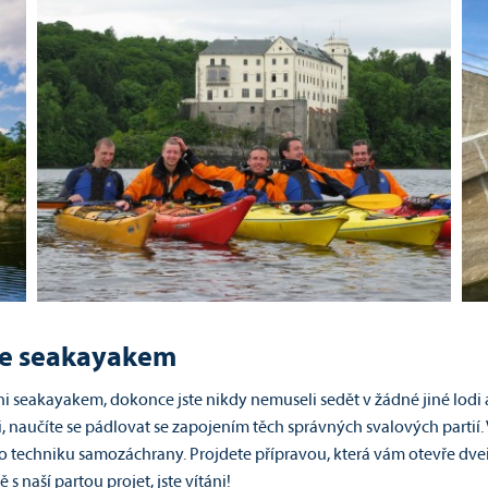
 se seakayakem
seakayakem, dokonce jste nikdy nemuseli sedět v žádné jiné lodi a p
, naučíte se pádlovat se zapojením těch správných svalových partií. 
 po techniku samozáchrany. Projdete přípravou, která vám otevře dv
 naší partou projet, jste vítáni!