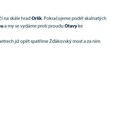
čí na skále hrad
Orlík
. Pokračujeme podél skalnatých
ou
a my se vydáme proti proudu
Otavy
ke
etrech již opět spatříme Žďákovský most a za ním