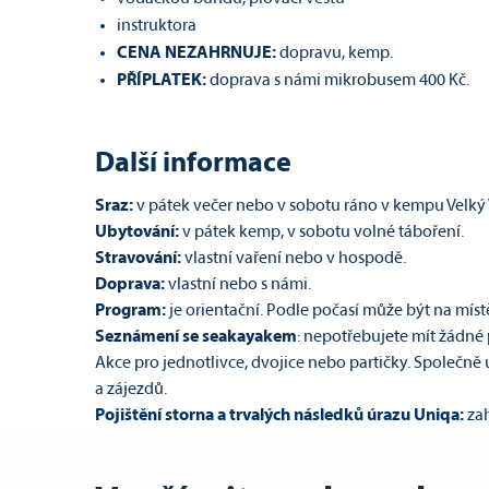
instruktora
CENA NEZAHRNUJE:
dopravu, kemp.
PŘÍPLATEK:
doprava s námi mikrobusem 400 Kč.
Další informace
Sraz:
v pátek večer nebo v sobotu ráno v kempu Velký V
Ubytování:
v pátek kemp, v sobotu volné táboření.
Stravování:
vlastní vaření nebo v hospodě.
Doprava:
vlastní nebo s námi.
Program:
je orientační. Podle počasí může být na míst
Seznámení se seakayakem
: nepotřebujete mít žádné 
Akce pro jednotlivce, dvojice nebo partičky. Společn
a zájezdů.
Pojištění storna a trvalých následků úrazu Uniqa:
za
dospělého je 30 Kč, pro děti do 15 let 28 Kč.
Více