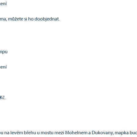
zení
ma, můžete si ho doobjednat.
umpu
zení
Kč.
hradou na levém břehu u mostu mezi Mohelnem a Dukovany, mapka bud