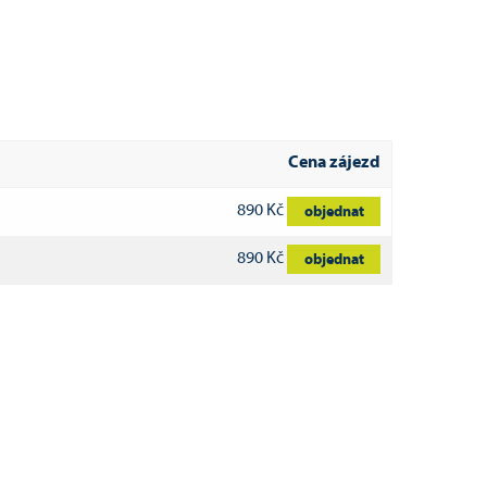
Cena zájezd
890 Kč
objednat
890 Kč
objednat