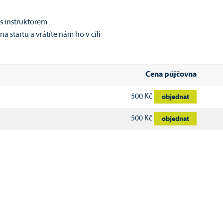
 s instruktorem
 startu a vrátíte nám ho v cíli
Cena půjčovna
500 Kč
objednat
500 Kč
objednat