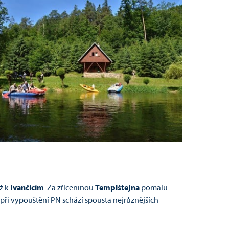
až k
Ivančicím
. Za zříceninou
Templštejna
pomalu
 při vypouštění PN schází spousta nejrůznějších