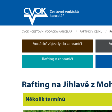
CVOK - CESTOVNÍ VODÁCKÁ KANCELÁŘ
RAFTING V ČESKU
C
R
Vodácké zájezdy do zahraničí
V
Rafting v zahraničí
Rafting na Jihlavě z Mo
Několik termínů