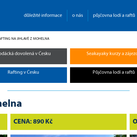
důležité informace
o nás
půjčovna lodí a raftů
URRENT:
AFTING NA JIHLAVĚ Z MOHELNA
odácká dovolená v Česku
Seakayaky kurzy a zájez
Rafting v Česku
Půjčovna lodí a raftů
helna
CENA: 890 Kč
O