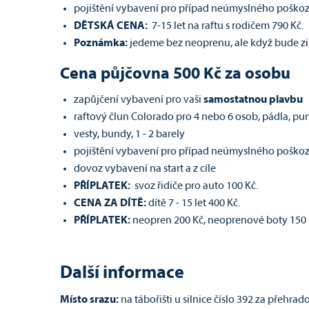
pojištění vybavení pro případ neúmyslného poško
DĚTSKÁ CENA:
7-15 let na raftu s rodičem 790 Kč.
Poznámka:
jedeme bez neoprenu, ale když bude zi
Cena půjčovna 500 Kč za osobu
zapůjčení vybavení pro vaši
samostatnou plavbu
raftový člun Colorado pro 4 nebo 6 osob, pádla, p
vesty, bundy, 1 - 2 barely
pojištění vybavení pro případ neúmyslného poško
dovoz vybavení na start a z cíle
PŘÍPLATEK:
svoz řidiče pro auto 100 Kč.
CENA ZA DÍTĚ:
dítě 7 - 15 let 400 Kč.
PŘÍPLATEK:
neopren 200 Kč, neoprenové boty 150 
Další informace
Místo srazu:
na tábořišti u silnice číslo 392 za pře