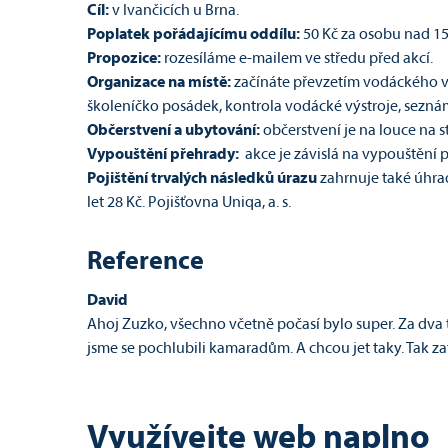
Cíl:
v Ivančicích u Brna.
Poplatek pořádajícímu oddílu:
50 Kč za osobu nad 15 l
Propozice:
rozesíláme e-mailem ve středu před akcí.
Organizace na místě:
začínáte převzetím vodáckého vy
školeníčko posádek, kontrola vodácké výstroje, sezná
Občerstvení a ubytování:
občerstvení je na louce na s
Vypouštění přehrady:
akce je závislá na vypouštění 
P
ojištění trvalých následků
úrazu
zahrnuje také úhr
let 28 Kč. Pojišťovna Uniqa, a. s.
Reference
David
Ahoj Zuzko, všechno včetně počasí bylo super. Za dva
jsme se pochlubili kamaradům. A chcou jet taky. Tak z
Sabina
Ahooj, za nás naprostá spokojenost, 7.6 jedeme s vámi z
Využívejte web naplno