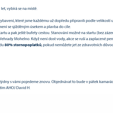
et, vybírá se na místě.
bavení, které jsme každému už dopředu připravili podle velikostí 
mení se sjížděným úsekem a plavba do cíle.
tartu a pak ještě bufety cestou. Stanování možné na startu (bez záze
přehrady Mohelno. Když není dost vody, akce se ruší a zaplacené pen
adu
80% stornopoplatků
, pokud nemůžete jet ze zdravotních důvod
 týdny s vámi pojedeme znovu. Objednávat to bude v pátek kamarád.
atím AHOJ David H.
as. :)