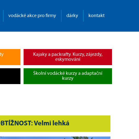
vodácké akce pro firmy
dárky
kontakt
dy
Kajaky a packrafty. Kurzy, zájezdy,
eskymování
Školní vodácké kurzy a adaptační
kurzy
BTÍŽNOST: Velmi lehká