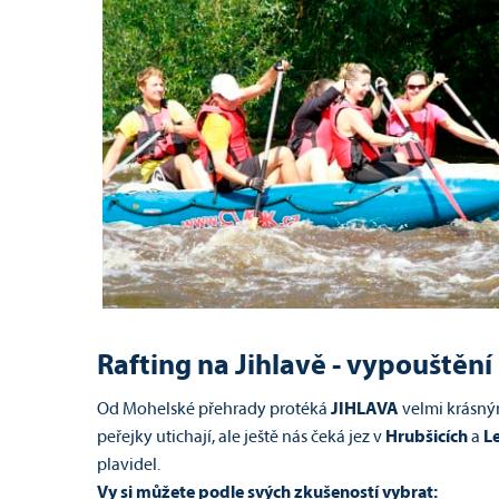
Rafting na Jihlavě - vypouštěn
Od Mohelské přehrady protéká
JIHLAVA
velmi krásným
peřejky utichají, ale ještě nás čeká jez v
Hrubšicích
a
L
plavidel.
Vy si můžete podle svých zkušeností vybrat: