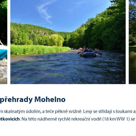
í přehrady Mohelno
 skalnatým údolím, a teče pěkně svižně. Lesy se střídají s loukami 
etkovicích
. Na této nádherně rychlé rekreační vodě (18 km WW 1) se