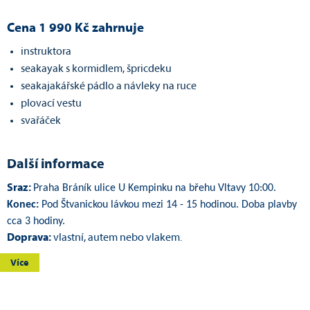
Cena 1 990 Kč zahrnuje
instruktora
seakayak s kormidlem, špricdeku
seakajakářské pádlo a návleky na ruce
plovací vestu
svařáček
Další informace
Sraz:
Praha Bráník ulice U Kempinku na břehu Vltavy 10:00.
Konec:
Pod Štvanickou lávkou mezi 14 - 15 hodinou. Doba plavby
cca 3 hodiny.
Doprava:
vlastní, autem nebo vlakem.
Více