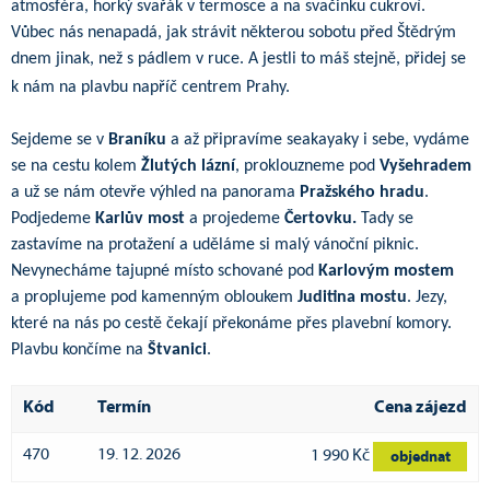
atmosféra, horký svařák v termosce a na svačinku cukroví.
Vůbec nás nenapadá, jak strávit některou sobotu před Štědrým
dnem jinak, než s pádlem v ruce. A jestli to máš stejně, přidej se
k nám na plavbu napříč centrem Prahy.
Sejdeme se v
Braníku
a až připravíme seakayaky i sebe, vydáme
se na cestu kolem
Žlutých lázní
, proklouzneme pod
Vyšehradem
a už se nám otevře výhled na panorama
Pražského hradu
.
Podjedeme
Karlův most
a projedeme
Čertovku.
Tady se
zastavíme na protažení a uděláme si malý vánoční piknic.
Nevynecháme tajupné místo schované pod
Karlovým mostem
a proplujeme pod kamenným obloukem
Juditina mostu
. Jezy,
které na nás po cestě čekají překonáme přes plavební komory.
Plavbu končíme na
Štvanici
.
Kód
Termín
Cena zájezd
470
19. 12. 2026
1 990 Kč
objednat