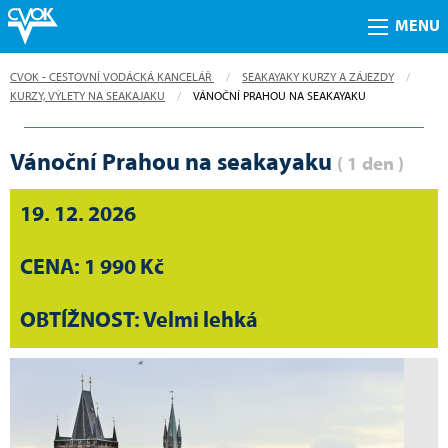
MENU
CVOK - CESTOVNÍ VODÁCKÁ KANCELÁŘ
SEAKAYAKY KURZY A ZÁJEZDY
KURZY, VÝLETY NA SEAKAJAKU
CURRENT:
VÁNOČNÍ PRAHOU NA SEAKAYAKU
Vánoční Prahou na seakayaku
( 1 den )
19. 12. 2026
CENA: 1 990 Kč
OBTÍŽNOST: Velmi lehká