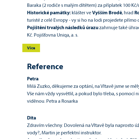
Baraka (2 rodiče s malým dítětem) za příplatek 100 Kč
Historické památky:
klášter ve
Vyšším Brodě
, hrad
R
turisté z celé Evropy - vy si ho na lodi projedete přím
P
ojištění trvalých následků
úrazu
zahrnuje také úhr
Kč. Pojišťovna Uniqa, a. s.
Více
Reference
Petra
Milá Zuzko, děkujeme za optání, na Vltavě jsme se měly 
Vše nám vždy vysvětlil, a pokud bylo třeba, s pomocí n
viděnou. Petra a Rosarka
Dita
Zdravím všechny. Dovolená na Vltavě byla naprosto úža
vody?, Martin je perfektní instruktor.