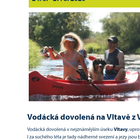
Vodácká dovolená na Vltavě z 
Vodácká dovolená v nejznámějším úseku
Vltavy
, upr
I za suchého léta je tady nádherné svezení a jezy jsou