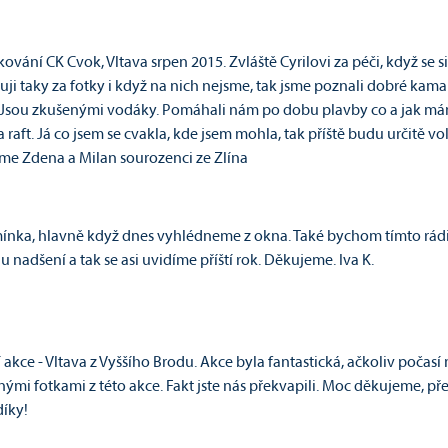
ání CK Cvok, Vltava srpen 2015. Zvláště Cyrilovi za péči, když se si 
i taky za fotky i když na nich nejsme, tak jsme poznali dobré kama
í. Jsou zkušenými vodáky. Pomáhali nám po dobu plavby co a jak máme
aft. Já co jsem se cvakla, kde jsem mohla, tak příště budu určitě vol
eme Zdena a Milan sourozenci ze Zlína
ínka, hlavně když dnes vyhlédneme z okna. Také bychom tímto rádi p
u nadšení a tak se asi uvidíme příští rok. Děkujeme. Iva K.
akce - Vltava z Vyššího Brodu. Akce byla fantastická, ačkoliv počasí nic
ými fotkami z této akce. Fakt jste nás překvapili. Moc děkujeme, 
, díky!