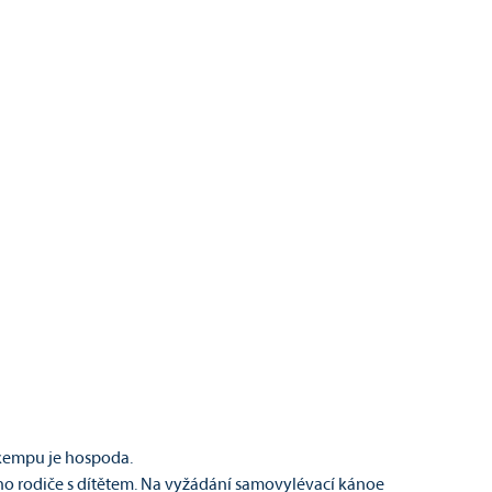
 kempu je hospoda.
oho rodiče s dítětem. Na vyžádání samovylévací kánoe