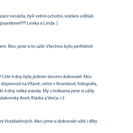
e nevázla, byli velmi ochotní, snídani udělali
y pojedeme!!!!! Lenka a Linda :)
m. Moc jsme si to užili. Všechno bylo perfektně
d! Celé 4 dny byly jedním slovem dokonalé. Moc
ý doprovod na Vltavě, večer v Krumlově, fotografa,
lé 4 dny velká sranda. My s holkama jsme si užily
Makronky Anet, Klárka a Verča <3
 Vozábalových. Akci jsme si dokonale užili i dí­ky