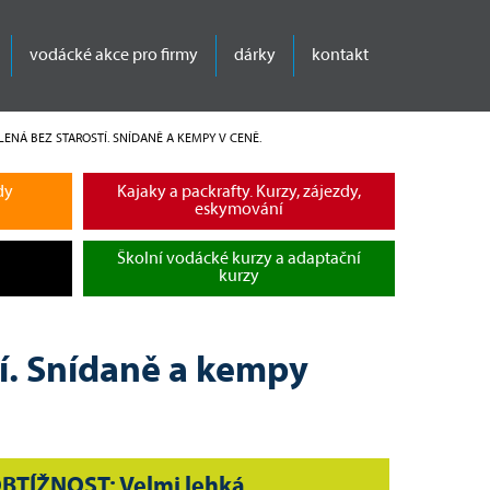
vodácké akce pro firmy
dárky
kontakt
ENÁ BEZ STAROSTÍ. SNÍDANĚ A KEMPY V CENĚ.
dy
Kajaky a packrafty. Kurzy, zájezdy,
eskymování
Školní vodácké kurzy a adaptační
kurzy
tí. Snídaně a kempy
BTÍŽNOST: Velmi lehká