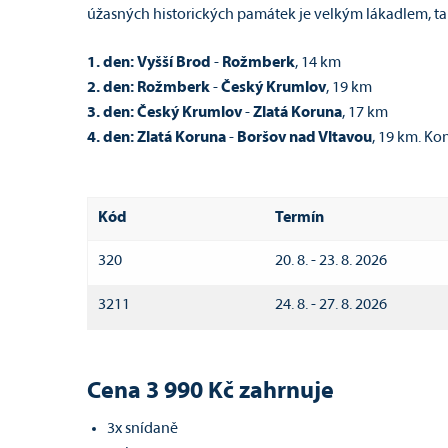
úžasných historických památek je velkým lákadlem, tak
1. den:
Vyšší Brod
-
Rožmberk
, 14 km
2. den:
Rožmberk
-
Český Krumlov
, 19 km
3. den:
Český Krumlov
-
Zlatá Koruna
, 17 km
4. den:
Zlatá Koruna
-
Boršov nad Vltavou
, 19 km. Ko
Kód
Termín
320
20. 8. - 23. 8. 2026
3211
24. 8. - 27. 8. 2026
Cena 3 990 Kč zahrnuje
3x snídaně