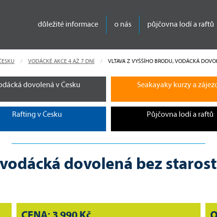
důležité informace
o nás
půjčovna lodí a raftů
ČESKU
VODÁCKÉ AKCE 4 AŽ 7 DNÍ
CURRENT:
VLTAVA Z VYŠŠÍHO BRODU, VODÁCKÁ DOVOL
odácká dovolená v Česku
Seakayaky kurzy a zájez
Rafting v Česku
Půjčovna lodí a raftů
 vodácká dovolená bez staros
CENA: 3 990 Kč
O