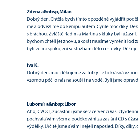
Zdena a&nbsp;Milan
Dobrý den. Chtěla bych tímto opozděně vyjádřit poděkov
mě a odvezl mě do kempu autem. Cyrile moc díky. Děkuj
s bráchou. Zvláště Radim a Martina s kluky byli úžasn
bychom chtěli jet znovu, akorát musíme vyměnit loď za r
byli velmi spokojení se službami této cestovky. Děkuj
Iva K.
Dobrý den, moc děkujeme za fotky. Je to krásná vzpom
vzornou péči o nás na souši i na vodě. Byli jsme opravd
Lubomír a&nbsp;Libor
Ahoj CVOCI, zúčastnili jsme se v červenci Vaší čtyřdenní 
pochvala Vám všem a poděkování za zaslání CD s úžasn
výdělky. Určitě jsme s Vámi nejeli naposled. Díky, díky