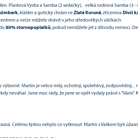
/den. Plastová Vydra a Samba (2 sedačky), velká rodinná Samba (3 - 
ožmberk
, klášter a gotický chrám ve
Zlaté Koruně
, zřícenina
Dívčí 
o centrem a večer můžete strávit v jeho středověkých uličkách.
adu
80% stornopoplatků
, pokud nemůžete jet z důvodu nemoci. Denn
výborně. Martin je velice milý, ochotný, spolehlivý, zodpovědný,... 
ikdy neváhal. Jsme moc rády, že jsme se opět vydaly právě s "Vámi".
sná. Celému týdnu nebylo co vytknout. Martin s Vaškem byli úžasní 