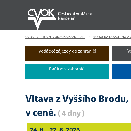
CVOK - CESTOVNÍ VODÁCKÁ KANCELÁŘ
VODÁCKÁ DOVOLENÁ V 
Vodácké zájezdy do zahraničí
V
Rafting v zahraničí
Vltava z Vyššího Brodu,
v ceně.
( 4 dny )
24. 8. - 27. 8. 2026