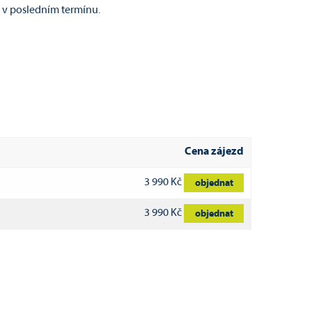
e v posledním termínu.
Cena zájezd
3 990 Kč
objednat
3 990 Kč
objednat