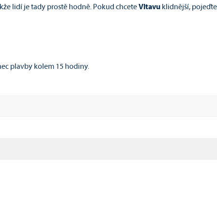
že lidí je tady prostě hodně. Pokud chcete
Vltavu
klidnější, pojeďt
nec plavby kolem 15 hodiny.