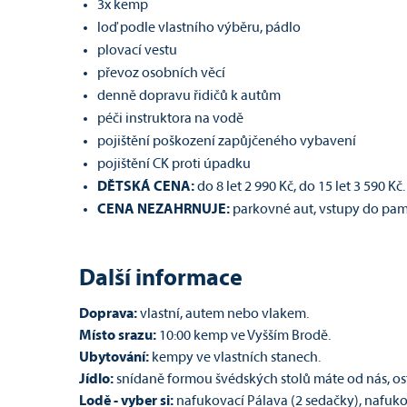
3x kemp
loď podle vlastního výběru, pádlo
plovací vestu
převoz osobních věcí
denně dopravu řidičů k autům
péči instruktora na vodě
pojištění poškození zapůjčeného vybavení
pojištění CK proti úpadku
DĚTSKÁ CENA:
do 8 let 2 990 Kč, do 15 let 3 590 Kč.
CENA NEZAHRNUJE:
parkovné aut, vstupy do pam
Další informace
Doprava:
vlastní, autem nebo vlakem.
Místo srazu:
10:00 kemp ve Vyšším Brodě.
Ubytování:
kempy ve vlastních stanech.
Jídlo:
snídaně formou švédských stolů máte od nás, o
Lodě - vyber si:
nafukovací Pálava (2 sedačky), nafuko