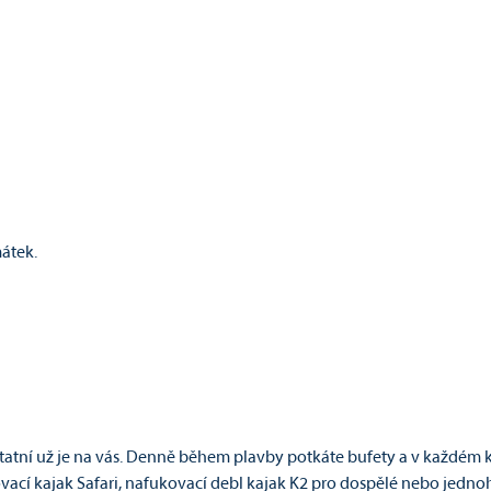
átek.
statní už je na vás. Denně během plavby potkáte bufety a v každém
vací kajak Safari, nafukovací debl kajak K2 pro dospělé nebo jedn