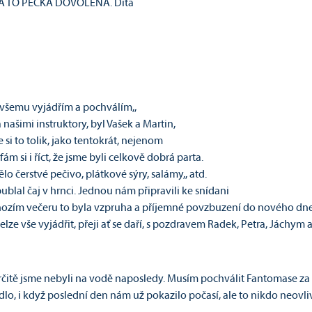
YLA TO PECKA DOVOLENÁ. Dita
 všemu vyjádřím a pochválím,,
 a našimi instruktory, byl Vašek a Martin,
e si to tolik, jako tentokrát, nejenom
ám si i říct, že jsme byli celkově dobrá parta.
o čerstvé pečivo, plátkové sýry, salámy,, atd.
ublal čaj v hrnci. Jednou nám připravili ke snídani
zím večeru to byla vzpruha a příjemné povzbuzení do nového dne.
elze vše vyjádřit, přeji ať se daří, s pozdravem Radek, Petra, Jáchym 
 určitě jsme nebyli na vodě naposledy. Musím pochválit Fantomase z
edlo, i když poslední den nám už pokazilo počasí, ale to nikdo neovli