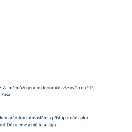
 Za mě můžu jenom doporučit, vše vyšlo na *1*,
a Záša.
a kamarádskou atmosféru a přístup k nám jako
vní. Děkujeme a mějte se fajn.