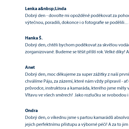
Lenka a&nbsp;Linda
Dobrý den - dovolte mi opožděně poděkovat za pohodov
výtečnou, poradili, dokonce i o fotografie se podělili...
Hanka Š.
Dobrý den, chtěli bychom poděkovat za skvělou vodácko
zorganizované. Budeme se těšit příští rok. Velké díky!
Anet
Dobrý den, moc děkujeme za super zážitky z naší prvn
chválíme Páju, za zázemí, které nám vždy připravil - a
průvodce, instruktora a kamaráda, kterého jsme měly v j
Vltavu ve všech směrech! Jako rozlučku se svobodou i
Ondra
Dobrý den, o ví­kednu jsme s partou kamarádů absolvova
jejich perfektní­mu přístupu a výborné péči! A za to jim p