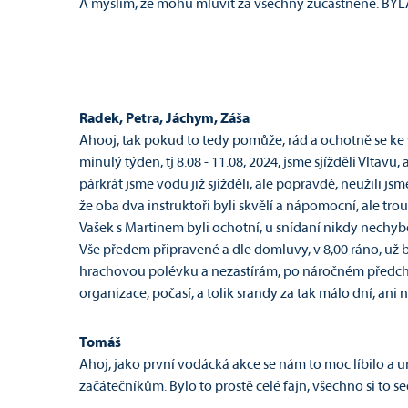
A myslím, že mohu mluvit za všechny zúčastněné. B
Radek, Petra, Jáchym, Záša
Ahooj, tak pokud to tedy pomůže, rád a ochotně se ke
minulý týden, tj 8.08 - 11.08, 2024, jsme sjížděli Vltavu,
párkrát jsme vodu již sjížděli, ale popravdě, neužili jsm
že oba dva instruktoři byli skvělí a nápomocní, ale trouf
Vašek s Martinem byli ochotní, u snídaní nikdy nechyběl
Vše předem připravené a dle domluvy, v 8,00 ráno, už b
hrachovou polévku a nezastírám, po náročném předcho
organizace, počasí, a tolik srandy za tak málo dní, ani n
Tomáš
Ahoj, jako první vodácká akce se nám to moc líbilo a
začátečníkům. Bylo to prostě celé fajn, všechno si to s