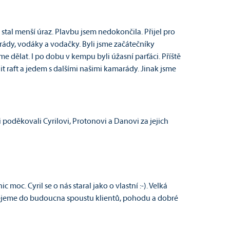
stal menší úraz. Plavbu jsem nedokončila. Přijel pro
rády, vodáky a vodačky. Byli jsme začátečníky
 dělat. I po dobu v kempu byli úžasní parťáci. Příště
it raft a jedem s dalšími našimi kamarády. Jinak jsme
oděkovali Cyrilovi, Protonovi a Danovi za jejich
 moc. Cyril se o nás staral jako o vlastní :-). Velká
přejeme do budoucna spoustu klientů, pohodu a dobré