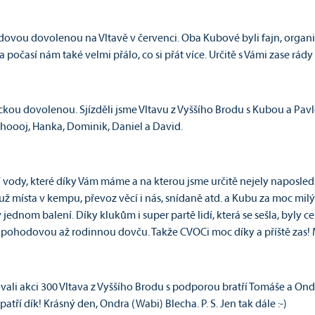
ou dovolenou na Vltavě v červenci. Oba Kubové byli fajn, organizac
. a počasí nám také velmi přálo, co si přát více. Určitě s Vámi zase rád
u dovolenou. Sjízděli jsme Vltavu z Vyššího Brodu s Kubou a Pavle
 Ahoooj, Hanka, Dominik, Daniel a David.
í vody, které díky Vám máme a na kterou jsme určitě nejely naposle
ť už místa v kempu, převoz věcí i nás, snídaně atd. a Kubu za moc mil
ednom balení. Díky klukům i super partě lidí, která se sešla, byly ce
 pohodovou až rodinnou dovču. Takže CVOCi moc díky a příště zas! 
li akci 300 Vltava z Vyšší­ho Brodu s podporou bratří Tomáše a Ondry
atří dí­k! Krásný den, Ondra (Wabi) Blecha. P. S. Jen tak dále :-)