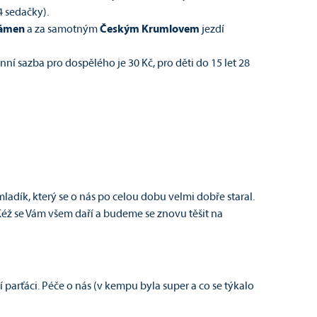
4 sedačky).
kámen
a za samotným
Českým Krumlovem
jezdí
í sazba pro dospělého je 30 Kč, pro děti do 15 let 28
mladík, který se o nás po celou dobu velmi dobře staral.
 Kéž se Vám všem daří a budeme se znovu těšit na
parťáci. Péče o nás (v kempu byla super a co se týkalo