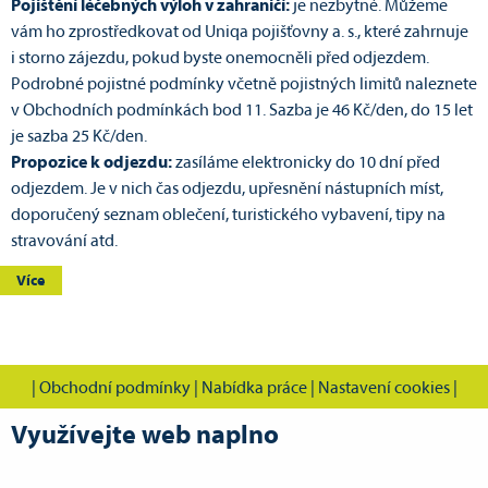
Pojištění léčebných výloh v zahraničí:
je nezbytné. Můžeme
vám ho zprostředkovat od Uniqa pojišťovny a. s., které zahrnuje
i storno zájezdu, pokud byste onemocněli před odjezdem.
Podrobné pojistné podmínky včetně pojistných limitů naleznete
v Obchodních podmínkách bod 11. Sazba je 46 Kč/den, do 15 let
je sazba 25 Kč/den.
Propozice k odjezdu:
zasíláme elektronicky do 10 dní před
odjezdem. Je v nich čas odjezdu, upřesnění nástupních míst,
doporučený seznam oblečení, turistického vybavení, tipy na
stravování atd.
Více
|
Obchodní podmínky
|
Nabídka práce
|
Nastavení cookies
|
Využívejte web naplno