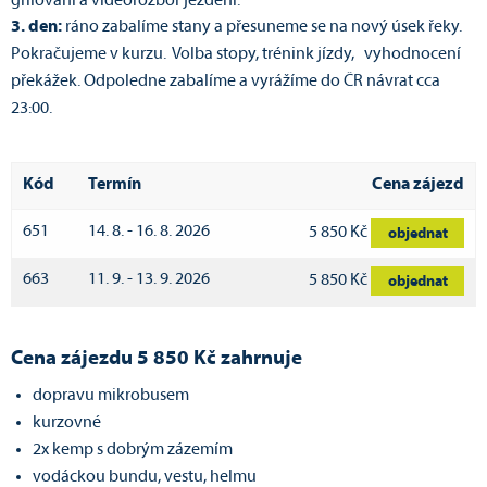
grilování a videorozbor ježdění.
3. den:
ráno zabalíme stany a přesuneme se na nový úsek řeky.
Pokračujeme v kurzu. Volba stopy, trénink jízdy, vyhodnocení
překážek. Odpoledne zabalíme a vyrážíme do ČR návrat cca
23:00.
Kód
Termín
Cena zájezd
651
14. 8. - 16. 8. 2026
5 850 Kč
objednat
663
11. 9. - 13. 9. 2026
5 850 Kč
objednat
Cena zájezdu 5 850 Kč zahrnuje
dopravu mikrobusem
kurzovné
2x kemp s dobrým zázemím
vodáckou bundu, vestu, helmu