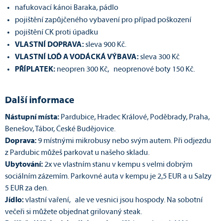
nafukovací kánoi Baraka, pádlo
pojištění zapůjčeného vybavení pro případ poškození
pojištění CK proti úpadku
VLASTNÍ DOPRAVA:
sleva 900 Kč.
VLASTNÍ LOĎ A VODÁCKÁ VÝBAVA:
sleva 300 Kč
PŘÍPLATEK:
neopren 300 Kč, neoprenové boty 150 Kč.
Další informace
Nástupní místa:
Pardubice, Hradec Králové, Poděbrady, Praha,
Benešov, Tábor, České Budějovice.
Doprava:
9 místnými mikrobusy nebo svým autem. Při odjezdu
z Pardubic můžeš parkovat u našeho skladu.
Ubytování:
2x ve vlastním stanu v kempu s velmi dobrým
sociálním zázemím. Parkovné auta v kempu je 2,5 EUR a u Salzy
5 EUR za den.
Jídlo:
vlastní vaření, ale ve vesnici jsou hospody. Na sobotní
večeři si můžete objednat grilovaný steak.