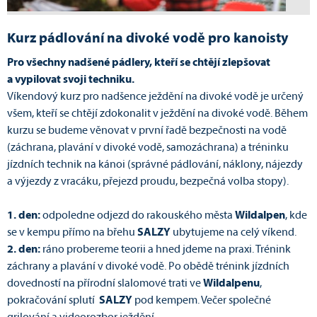
Kurz pádlování na divoké vodě pro kanoisty
Pro všechny nadšené pádlery, kteří se chtějí zlepšovat
a vypilovat svoji techniku.
Víkendový kurz pro nadšence ježdění na divoké vodě je určený
všem, kteří se chtějí zdokonalit v ježdění na divoké vodě. Během
kurzu se budeme věnovat v první řadě bezpečnosti na vodě
(záchrana, plavání v divoké vodě, samozáchrana) a tréninku
jízdních technik na kánoi (správné pádlování, náklony, nájezdy
a výjezdy z vracáku, přejezd proudu, bezpečná volba stopy).
1. den:
odpoledne odjezd do rakouského města
Wildalpen
, kde
se v kempu přímo na břehu
SALZY
ubytujeme na celý víkend.
2. den:
ráno probereme teorii a hned jdeme na praxi. Trénink
záchrany a plavání v divoké vodě. Po obědě trénink jízdních
dovedností na přírodní slalomové trati ve
Wildalpenu
,
pokračování splutí
SALZY
pod kempem. Večer společné