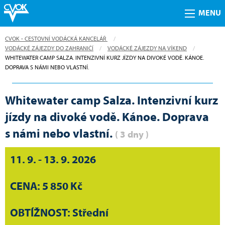
MENU
CVOK - CESTOVNÍ VODÁCKÁ KANCELÁŘ
VODÁCKÉ ZÁJEZDY DO ZAHRANIČÍ
VODÁCKÉ ZÁJEZDY NA VÍKEND
CURRENT:
WHITEWATER CAMP SALZA. INTENZIVNÍ KURZ JÍZDY NA DIVOKÉ VODĚ. KÁNOE.
DOPRAVA S NÁMI NEBO VLASTNÍ.
Whitewater camp Salza. Intenzivní kurz
jízdy na divoké vodě. Kánoe. Doprava
s námi nebo vlastní.
( 3 dny )
11. 9. - 13. 9. 2026
CENA: 5 850 Kč
OBTÍŽNOST: Střední