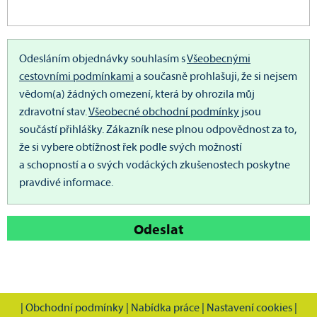
Odesláním objednávky souhlasím s
Všeobecnými
cestovními podmínkami
a současně prohlašuji, že si nejsem
vědom(a) žádných omezení, která by ohrozila můj
zdravotní stav.
Všeobecné obchodní podmínky
jsou
součástí přihlášky.
Zákazník nese plnou odpovědnost za to,
že si vybere obtížnost řek podle svých možností
a schopností a o svých vodáckých zkušenostech poskytne
pravdivé informace.
Odeslat
|
Obchodní podmínky
|
Nabídka práce
|
Nastavení cookies
|