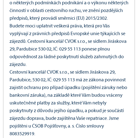
o některých podmínkách podnikání a o výkonu některých
činností v oblasti cestovního ruchu, ve znění pozdějších
předpisů, který provádí směrnici (EU) 2015/2302.
Budete moci uplatnit veškerá práva, která pro Vás
vyplývají z právních předpisů Evropské unie týkajících se
zájezdů. Cestovní kancelář CVOK s.r.o., se sídlem Jiráskova
29, Pardubice 530 02, IČ: 029 55 113 ponese plnou
odpovědnost za řádné poskytnutí služeb zahrnutých do
zájezdu.
Cestovní kancelář CVOK s.r.o., se sídlem Jiráskova 29,
Pardubice, 530 02, IČ: 029 55 113 má ze zákona povinnost
zajistit ochranu pro případ úpadku (pojištění záruky nebo
bankovní záruka), na základě které Vám budou vráceny
uskutečněné platby za služby, které Vám nebyly
poskytnuty z důvodu jejího úpadku, a pokud je součástí
zájezdu doprava, bude zajištěna Vaše repatriace. Jsme
pojištěni u ČSOB Pojišťovny, a. s. Číslo smlouvy
8083529919.