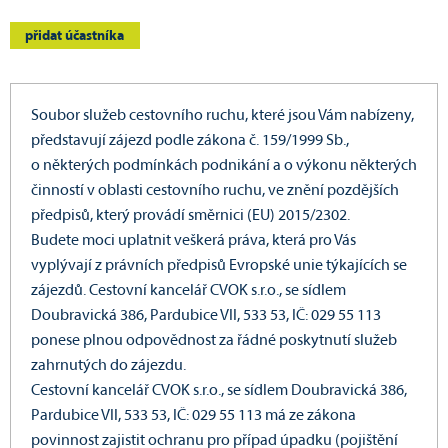
přidat účastníka
Soubor služeb cestovního ruchu, které jsou Vám nabízeny,
představují zájezd podle zákona č. 159/1999 Sb.,
o některých podmínkách podnikání a o výkonu některých
činností v oblasti cestovního ruchu, ve znění pozdějších
předpisů, který provádí směrnici (EU) 2015/2302.
Budete moci uplatnit veškerá práva, která pro Vás
vyplývají z právních předpisů Evropské unie týkajících se
zájezdů. Cestovní kancelář CVOK s.r.o., se sídlem
Doubravická 386, Pardubice VII, 533 53, IČ: 029 55 113
ponese plnou odpovědnost za řádné poskytnutí služeb
zahrnutých do zájezdu.
Cestovní kancelář CVOK s.r.o., se sídlem Doubravická 386,
Pardubice VII, 533 53, IČ: 029 55 113 má ze zákona
povinnost zajistit ochranu pro případ úpadku (pojištění