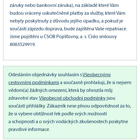
záruky nebo bankovní záruka), na základě které Vám
budou vráceny uskutečněné platby za služby, které Vám
nebyly poskytnuty z důvodu jejího úpadku, a pokud je
součástí zájezdu doprava, bude zajištěna Vaše repatriace.
Jsme pojištěni u ČSOB Pojišťovny, a. s. Číslo smlouvy
8083529919.
Odesláním objednávky souhlasím s
Všeobecnými
cestovními podmínkami
a současně prohlašuji, že si nejsem
vědom(a) žádných omezení, která by ohrozila můj
zdravotní stav.
Všeobecné obchodní podmínky
jsou
součástí přihlášky.
Zákazník nese plnou odpovědnost za to,
že si vybere obtížnost řek podle svých možností
a schopností a o svých vodáckých zkušenostech poskytne
pravdivé informace.