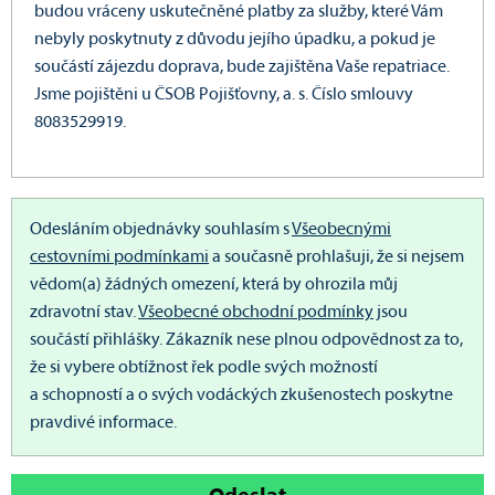
budou vráceny uskutečněné platby za služby, které Vám
nebyly poskytnuty z důvodu jejího úpadku, a pokud je
součástí zájezdu doprava, bude zajištěna Vaše repatriace.
Jsme pojištěni u ČSOB Pojišťovny, a. s. Číslo smlouvy
8083529919.
Odesláním objednávky souhlasím s
Všeobecnými
cestovními podmínkami
a současně prohlašuji, že si nejsem
vědom(a) žádných omezení, která by ohrozila můj
zdravotní stav.
Všeobecné obchodní podmínky
jsou
součástí přihlášky.
Zákazník nese plnou odpovědnost za to,
že si vybere obtížnost řek podle svých možností
a schopností a o svých vodáckých zkušenostech poskytne
pravdivé informace.