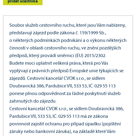
přidat účastníka
Soubor služeb cestovního ruchu, které jsou Vám nabízeny,
představují zájezd podle zákona č. 159/1999 Sb.,
o některých podmínkách podnikání a o výkonu některých
činností v oblasti cestovního ruchu, ve znění pozdějších
předpisů, který provádí směrnici (EU) 2015/2302.
Budete moci uplatnit veškerá práva, která pro Vás
vyplývají z právních předpisů Evropské unie týkajících se
zájezdů. Cestovní kancelář CVOK s.r.o., se sídlem
Doubravická 386, Pardubice VII, 533 53, IČ: 029 55 113
ponese plnou odpovědnost za řádné poskytnutí služeb
zahrnutých do zájezdu.
Cestovní kancelář CVOK s.r.o., se sídlem Doubravická 386,
Pardubice VII, 533 53, IČ: 029 55 113 má ze zákona
povinnost zajistit ochranu pro případ úpadku (pojištění
záruky nebo bankovní záruka), na základě které Vám