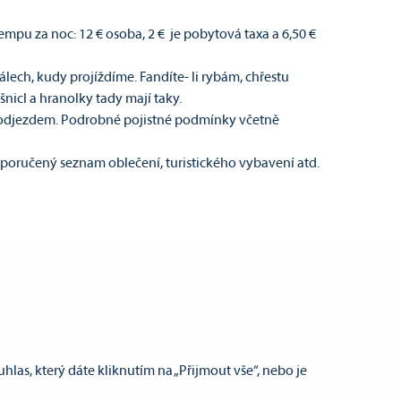
u za noc: 12 € osoba, 2 € je pobytová taxa a 6,50 €
ech, kudy projíždíme. Fandíte- li rybám, chřestu
cl a hranolky tady mají taky.
d odjezdem. Podrobné pojistné podmínky včetně
oporučený seznam oblečení, turistického vybavení atd.
uktor Matyáš od nás dostává pět hvězdiček, ocenili
las, který dáte kliknutím na „Přijmout vše“, nebo je
el.:
+420 725 743 514