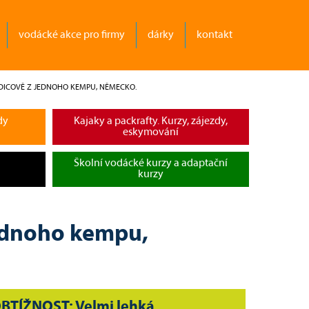
vodácké akce pro firmy
dárky
kontakt
DICOVĚ Z JEDNOHO KEMPU, NĚMECKO.
dy
Kajaky a packrafty. Kurzy, zájezdy,
eskymování
Školní vodácké kurzy a adaptační
kurzy
jednoho kempu,
BTÍŽNOST: Velmi lehká