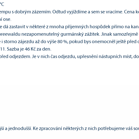
°C
mpu s dobrým zázemím. Odtud vyjíždíme a sem se vracíme. Cena kemp
í ose.
 dá zastavit v některé z mnoha příjemných hospůdek přímo na kanál
reewaldu nezapomenutelný gurmánský zážitek. Jinak samozřejmě šni
 i storno zájezdu až do výše 80 %, pokud bys onemocněl ještě pře
1. Sazba je 46 Kč za den.
před odjezdem. Je v nich čas odjezdu, upřesnění nástupních míst, d
preewaldu. Program víkendu naprosto naplnil naše očekávání, instr
áčkům ????. Děkujeme Gabriela
ší a jednodušší. Ke zpracování některých z nich potřebujeme váš souh
CVOK s.r.o., Cestovní vodácká kancelář Pardubice
t