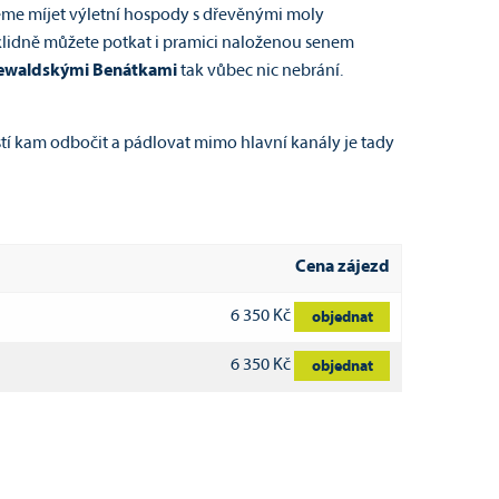
deme míjet výletní hospody s dřevěnými moly
 klidně můžete potkat i pramici naloženou senem
ewaldskými Benátkami
tak vůbec nic nebrání.
tí kam odbočit a pádlovat mimo hlavní kanály je tady
Cena zájezd
6 350 Kč
objednat
6 350 Kč
objednat