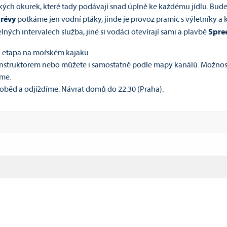
dských okurek, které tady podávají snad úplně ke každému jídlu. Bu
révy
potkáme jen vodní ptáky, jinde je provoz pramic s výletníky a
ých intervalech služba, jiné si vodáci otevírají sami a plavbě
Spre
 etapa na mořském kajaku.
 instruktorem nebo můžete i samostatně podle mapy kanálů. Možnos
eme.
 oběd a odjíždíme. Návrat domů do 22:30 (Praha).