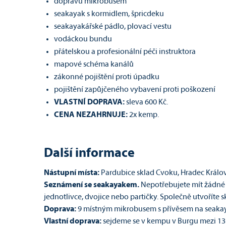
dopravu mikrobusem
seakayak s kormidlem, špricdeku
seakayakářské pádlo, plovací vestu
vodáckou bundu
přátelskou a profesionální péči instruktora
mapové schéma kanálů
zákonné pojištění proti úpadku
pojištění zapůjčeného vybavení proti poškození
VLASTNÍ DOPRAVA:
sleva 600 Kč.
CENA NEZAHRNUJE:
2x kemp.
Další informace
Nástupní místa:
Pardubice sklad Cvoku, Hradec Králo
Seznámení se seakayakem.
Nepotřebujete mít žádné v
jednotlivce, dvojice nebo partičky. Společně utvoříte
Doprava:
9 místným mikrobusem s přívěsem na seaka
Vlastní doprava:
sejdeme se v kempu v Burgu mezi 13:3