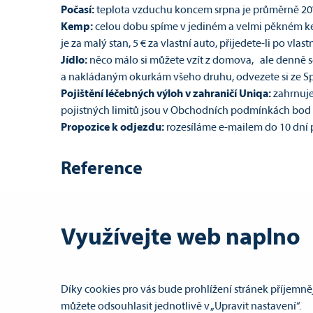
Počasí:
teplota vzduchu koncem srpna je průměrně 20
Kemp:
celou dobu spíme v jediném a velmi pěkném ke
je za malý stan, 5 € za vlastní auto, přijedete-li po vlastn
Jídlo:
něco málo si můžete vzít z domova, ale denně se
a nakládaným okurkám všeho druhu, odvezete si ze Sp
Pojištění léčebných výloh v zahraničí Uniqa:
zahrnuje
pojistných limitů jsou v Obchodních podmínkách bod 1
Propozice k odjezdu:
rozesíláme e-mailem do 10 dní 
Reference
Gabriela
Ahoj, posílám zpětné hodnocení k víkendové akci ve S
jsme trpělivost a klidný přístup k seakayakovým nov
Využívejte web naplno
Díky cookies pro vás bude prohlížení stránek příjemněj
|
Obchodní podmínky
|
Nabídka práce
|
můžete odsouhlasit jednotlivě v „Upravit nastavení“.