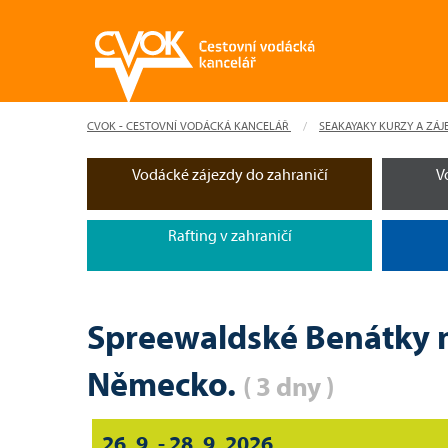
CVOK - CESTOVNÍ VODÁCKÁ KANCELÁŘ
SEAKAYAKY KURZY A ZÁJ
Vodácké zájezdy do zahraničí
V
Rafting v zahraničí
Spreewaldské Benátky 
Německo.
( 3 dny )
26. 9. - 28. 9. 2026