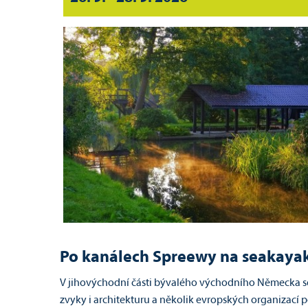
Po kanálech Spreewy na seakayaku 
V jihovýchodní části bývalého východního Německa s
zvyky i architekturu a několik evropských organizací p