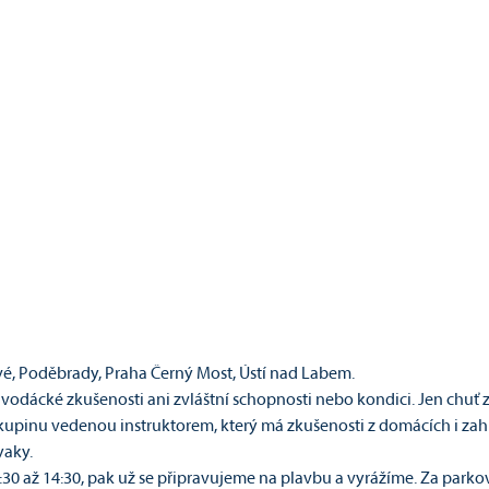
vé, Poděbrady, Praha Černý Most, Ústí nad Labem.
odácké zkušenosti ani zvláštní schopnosti nebo kondici. Jen chuť z
 skupinu vedenou instruktorem, který má zkušenosti z domácích i za
yaky.
0 až 14:30, pak už se připravujeme na plavbu a vyrážíme. Za parková