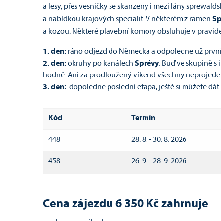
a lesy, přes vesničky se skanzeny i mezi lány sprewal
a nabídkou krajových specialit. V některém z ramen
Sp
a kozou. Některé plavební komory obsluhuje v pravideln
1. den:
ráno odjezd do Německa a odpoledne už první
2. den:
okruhy po kanálech
Sprévy
. Buď ve skupině s
hodně. Ani za prodloužený víkend všechny neprojed
3. den:
dopoledne poslední etapa, ještě si můžete dát
Kód
Termín
448
28. 8. - 30. 8. 2026
458
26. 9. - 28. 9. 2026
Cena zájezdu 6 350 Kč zahrnuje