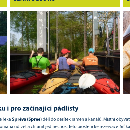
i pro začínající pádlisty
e řeka
Spréva (Spree)
dělí do desítek ramen a kanálů. Místní obyvat
omáhá udržet a chránit jedinečnost této biosférické rezervace. Síť 